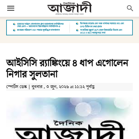
আইসিসি র‌্যাঙ্কিংয়ে ৪ ধাপ এগোলেন
নিগার সুলতানা
স্পোর্টস ডেস্ক | বুধবার , ৩ জুন, ২০২৬ at ১১:১২ পূর্বাহ্ণ