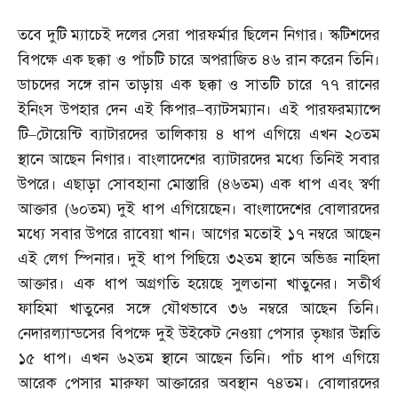
তবে দুটি ম্যাচেই দলের সেরা পারফর্মার ছিলেন নিগার। স্কটিশদের
বিপক্ষে এক ছক্কা ও পাঁচটি চারে অপরাজিত ৪৬ রান করেন তিনি।
ডাচদের সঙ্গে রান তাড়ায় এক ছক্কা ও সাতটি চারে ৭৭ রানের
ইনিংস উপহার দেন এই কিপার
–
ব্যাটসম্যান। এই পারফরম্যান্সে
টি
–
টোয়েন্টি ব্যাটারদের তালিকায় ৪ ধাপ এগিয়ে এখন ২০তম
স্থানে আছেন নিগার। বাংলাদেশের ব্যাটারদের মধ্যে তিনিই সবার
উপরে। এছাড়া সোবহানা মোস্তারি
(
৪৬তম
)
এক ধাপ এবং স্বর্ণা
আক্তার
(
৬০তম
)
দুই ধাপ এগিয়েছেন। বাংলাদেশের বোলারদের
মধ্যে সবার উপরে রাবেয়া খান। আগের মতোই ১৭ নম্বরে আছেন
এই লেগ স্পিনার। দুই ধাপ পিছিয়ে ৩২তম স্থানে অভিজ্ঞ নাহিদা
আক্তার। এক ধাপ অগ্রগতি হয়েছে সুলতানা খাতুনের। সতীর্থ
ফাহিমা খাতুনের সঙ্গে যৌথভাবে ৩৬ নম্বরে আছেন তিনি।
নেদারল্যান্ডসের বিপক্ষে দুই উইকেট নেওয়া পেসার তৃষ্ণার উন্নতি
১৫ ধাপ। এখন ৬২তম স্থানে আছেন তিনি। পাঁচ ধাপ এগিয়ে
আরেক পেসার মারুফা আক্তারের অবস্থান ৭৪তম। বোলারদের