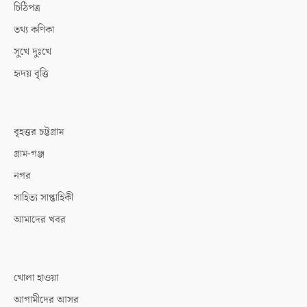
চিঠিপত্র
তথ্য কণিকা
সুখে দুঃখে
হৃদয় বৃত্তি
বৃহত্তর চট্টগ্রাম
গ্রাম-গঞ্জ
নগর
সাহিত্য সাপ্তাহিকী
আমাদের খবর
খোলা হাওয়া
আগামীদের আসর