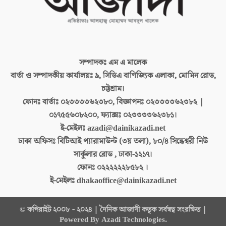
সম্পাদকঃ
এম এ মালেক
বার্তা ও সম্পাদকীয় কার্যালয়ঃ
৯, সিডিএ বাণিজ্যিক এলাকা, মোমিন রোড,
চট্টগ্রাম।
ফোনঃ বার্তাঃ
০২৩৩৩৩৬২৩৮০, বিজ্ঞাপনঃ ০২৩৩৩৩৬২৩৮২ |
০১৭৫৫৬০৮২০০, ফ্যাক্সঃ ০২৩৩৩৩৬২৩৮১।
ই-মেইলঃ
azadi@dainikazadi.net
ঢাকা অফিসঃ
বিটিআই প্যারামাউন্ট (৩য় তলা), ৮০/৪ সিদ্ধেশ্বরী নিউ
সার্কুলার রোড , ঢাকা-১২১৭।
ফোনঃ
০২২২২২২৮৫৮২ ।
ই-মেইলঃ
dhakaoffice@dainikazadi.net
© কপিরাইট ২০০৮ - ২০২৪ | দৈনিক আজাদী কতৃক সর্বস্বত্ব সংরক্ষিত |
Powered By Azadi Technologies.