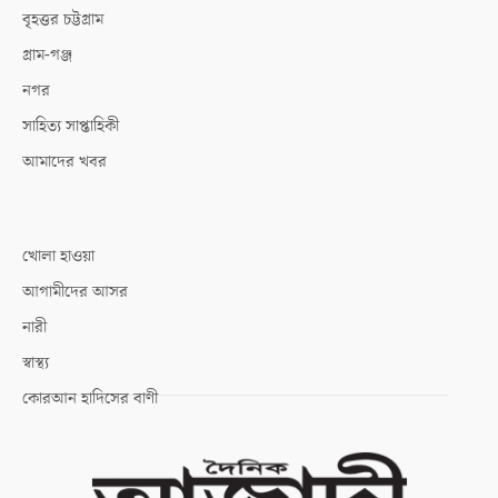
বৃহত্তর চট্টগ্রাম
গ্রাম-গঞ্জ
নগর
সাহিত্য সাপ্তাহিকী
আমাদের খবর
খোলা হাওয়া
আগামীদের আসর
নারী
স্বাস্থ্য
কোরআন হাদিসের বাণী