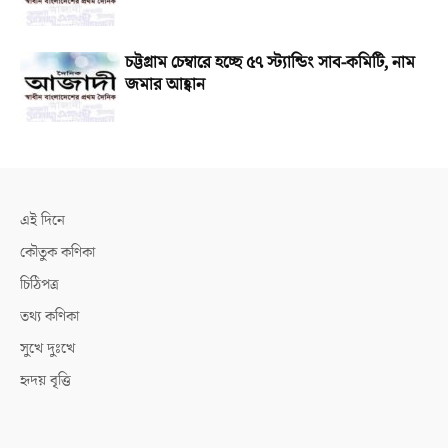
চট্টগ্রাম চেম্বারে হচ্ছে ৫৭ স্ট্যান্ডিং সাব-কমিটি, নাম
জমার আহ্বান
এই দিনে
কৌতুক কণিকা
চিঠিপত্র
তথ্য কণিকা
সুখে দুঃখে
হৃদয় বৃত্তি