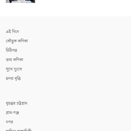
এই দিনে
কৌতুক কণিকা
চিঠিপত্র
তথ্য কণিকা
সুখে দুঃখে
হৃদয় বৃত্তি
বৃহত্তর চট্টগ্রাম
গ্রাম-গঞ্জ
নগর