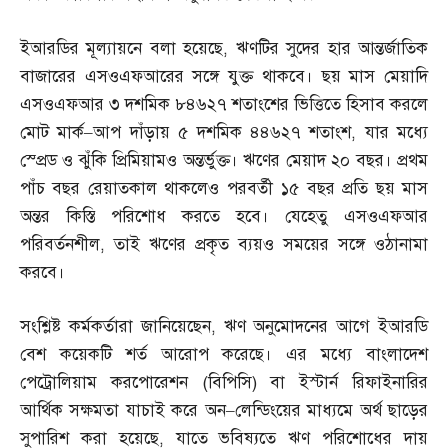
ইআরডির মূল্যায়নে বলা হয়েছে
,
ঋণটির সুদের হার আন্তর্জাতিক
বাজারের এসওএফআরের সঙ্গে যুক্ত থাকবে। ছয় মাস মেয়াদি
এসওএফআর ৩ দশমিক ৮৪৬২৭ শতাংশের ভিত্তিতে হিসাব করলে
মোট মার্ক
–
আপ দাঁড়ায় ৫ দশমিক ৪৪৬২৭ শতাংশ
,
যার মধ্যে
স্প্রেড ও ঝুঁকি প্রিমিয়ামও অন্তর্ভুক্ত। ঋণের মেয়াদ ২০ বছর। প্রথম
পাঁচ বছর রেয়াতকাল থাকলেও পরবর্তী ১৫ বছর প্রতি ছয় মাস
অন্তর কিস্তি পরিশোধ করতে হবে। যেহেতু এসওএফআর
পরিবর্তনশীল
,
তাই ঋণের প্রকৃত ব্যয়ও সময়ের সঙ্গে ওঠানামা
করবে।
সংশ্লিষ্ট কর্মকর্তারা জানিয়েছেন
,
ঋণ অনুমোদনের আগে ইআরডি
বেশ কয়েকটি শর্ত আরোপ করেছে। এর মধ্যে বাংলাদেশ
পেট্রোলিয়াম করপোরেশন
(
বিপিসি
)
বা ইস্টার্ন রিফাইনারির
আর্থিক সক্ষমতা যাচাই করে অন
–
লেন্ডিংয়ের মাধ্যমে অর্থ ছাড়ের
সুপারিশ করা হয়েছে
,
যাতে ভবিষ্যতে ঋণ পরিশোধের দায়