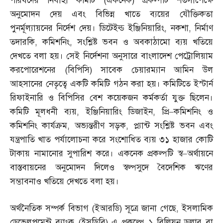
পরিষদের নির্বাহী কমিটি
(
একনেক
)
প্রকল্পটি শর্তসাপেক্ষে
অনুমোদন দেয় এবং বিভিন্ন খাতে ব্যয়ের যৌক্তিকতা
পুনর্মূল্যায়নের নির্দেশ দেয়। ডিটেইল্ড ইঞ্জিনিয়ারিং
,
নকশা
,
নির্মাণ
তদারকি
,
কমিশনিং
,
সংশ্লিষ্ট ভবন ও অবকাঠামো ব্যয় খতিয়ে
দেখতে বলা হয়। সেই নির্দেশনা অনুসারে বাংলাদেশ পেট্রোলিয়াম
করপোরেশনের
(
বিপিসি
)
সাবেক চেয়ারম্যান আমিন উল
আহসানের নেতৃত্বে একটি কমিটি গঠন করা হয়। কমিটিতে ইস্টার্ন
রিফাইনারি ও বিপিসির বেশ কয়েকজন কর্মকর্তা যুক্ত ছিলেন।
কমিটি মূলধনী ব্যয়
,
ইঞ্জিনিয়ারিং ডিজাইন
,
প্রি
–
কমিশনিং ও
কমিশনিং কার্যক্রম
,
অভ্যন্তরীণ সড়ক
,
প্ল্যান্ট সংশ্লিষ্ট ভবন এবং
যন্ত্রপাতি খাত পর্যালোচনা করে সংশোধিত ব্যয় ৩১ হাজার কোটি
টাকায় নামানোর সুপারিশ করে। একনেক প্রকল্পটি স্ব
–
অর্থায়নে
বাস্তবায়নের অনুমোদন দিলেও স্বল্পসুদে বৈদেশিক ঋণের
সম্ভাবনাও খতিয়ে দেখতে বলা হয়।
অর্থনৈতিক সম্পর্ক বিভাগ
(
ইআরডি
)
সূত্রে জানা গেছে
,
ইসলামিক
ডেভেলপমেন্ট ব্যাংক
(
ইসডিবি
)
এ প্রকল্পে ১ বিলিয়ন ডলার বা