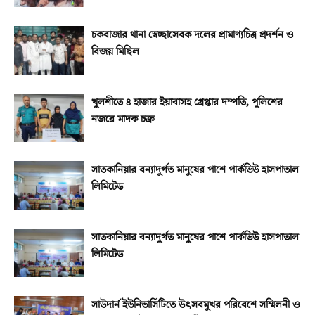
চকবাজার থানা স্বেচ্ছাসেবক দলের প্রামাণ্যচিত্র প্রদর্শন ও
বিজয় মিছিল
খুলশীতে ৪ হাজার ইয়াবাসহ গ্রেপ্তার দম্পতি, পুলিশের
নজরে মাদক চক্র
সাতকানিয়ার বন্যাদুর্গত মানুষের পাশে পার্কভিউ হাসপাতাল
লিমিটেড
সাতকানিয়ার বন্যাদুর্গত মানুষের পাশে পার্কভিউ হাসপাতাল
লিমিটেড
সাউদার্ন ইউনিভার্সিটিতে উৎসবমুখর পরিবেশে সম্মিলনী ও