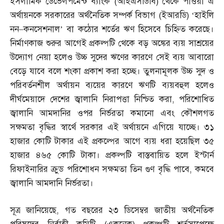
ইসলামিক ডেভেলপমেন্ট ব্যাংক
(
আইএসডিবি
)
থেকে পাওয়া এ
অর্থায়নকে সরকারের অর্থনৈতিক সম্পর্ক বিভাগ
(
ইআরডি
) ‘
হাইলি
নন
–
কনসেশনাল’ বা কঠোর শর্তের ঋণ হিসেবে চিহ্নিত করেছে।
নির্মাণকাজ শুরুর আগেই প্রকল্পটি থেকে বড় অঙ্কের ব্যয় সাশ্রয়ের
উদ্যোগ নেয়া হলেও উচ্চ সুদের ঋণের কারণে সেই ব্যয় আবারো
বেড়ে যাবে বলে শংকা প্রকাশ করা হচ্ছে। তুলনামূলক উচ্চ সুদ ও
পরিবর্তনশীল অর্থায়ন ব্যয়ের কারণে ঋণটি ব্যয়বহুল হলেও
দীর্ঘমেয়াদে দেশের জ্বালানি নিরাপত্তা নিশ্চিত করা
,
পরিশোধিত
জ্বালানি আমদানির ওপর নির্ভরতা কমানো এবং কৌশলগত
সক্ষমতা বৃদ্ধির স্বার্থে সরকার এই অর্থায়নে এগিয়ে যাচ্ছে। ৩১
হাজার কোটি টাকার এই প্রকল্পের আগে ব্যয় ধরা হয়েছিল ৩৫
হাজার ৪৬৫ কোটি টাকা। প্রকল্পটি বাস্তবায়িত হলে ইস্টার্ন
রিফাইনারির ক্রুড পরিশোধন সক্ষমতা তিন গুণ বৃদ্ধি পাবে
,
কমবে
জ্বালানি আমদানি নির্ভরতা।
সূত্র জানিয়েছে
,
গত বছরের ২৩ ডিসেম্বর জাতীয় অর্থনৈতিক