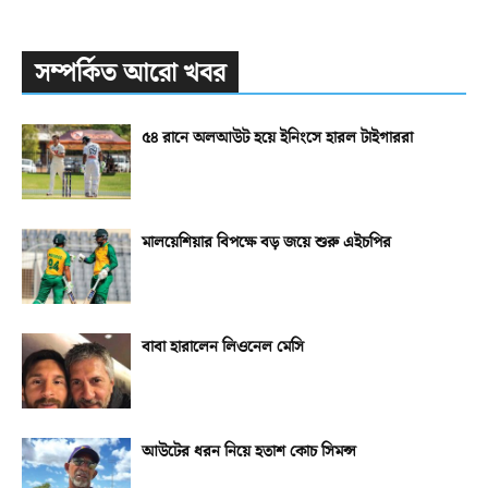
সম্পর্কিত আরো খবর
৫৪ রানে অলআউট হয়ে ইনিংসে হারল টাইগাররা
মালয়েশিয়ার বিপক্ষে বড় জয়ে শুরু এইচপির
বাবা হারালেন লিওনেল মেসি
আউটের ধরন নিয়ে হতাশ কোচ সিমন্স