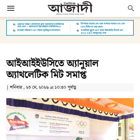
আইআইইউসিতে অ্যানুয়াল
অ্যাথলেটিক মিট সমাপ্ত
| শনিবার , ২৩ মে, ২০২৬ at ১০:৫০ পূর্বাহ্ণ