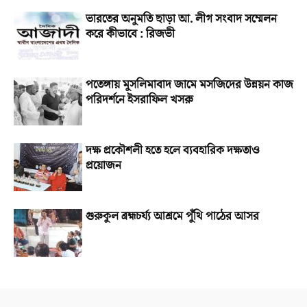
ভারতের অনুমতি ছাড়া আ. লীগ সংবাদ সম্মেলন
করে কীভাবে : রিজভী
পতেঙ্গায় মুসলিমাবাদ জামে মসজিদের উন্নয়ন কাজ
পরিদর্শনে ইসরাফিল খসরু
দক্ষ প্রকৌশলী হতে হলে ব্যবহারিক দক্ষতাও
প্রয়োজন
গুরুকুল ব্রহ্মচর্য্য আশ্রমে পুঁথি পাঠের আসর