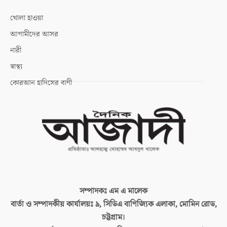
খোলা হাওয়া
আগামীদের আসর
নারী
স্বাস্থ্য
কোরআন হাদিসের বাণী
সম্পাদকঃ
এম এ মালেক
বার্তা ও সম্পাদকীয় কার্যালয়ঃ
৯, সিডিএ বাণিজ্যিক এলাকা, মোমিন রোড,
চট্টগ্রাম।