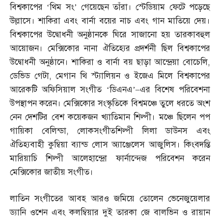
বিশ্বকাপের ‘থিম সং’ গেয়েছেন তাঁরা। স্টেডিয়াম ফেটে পড়েছে
উল্লাসে। শাকিরা এবং বার্না বয়ের নাচ এবং গান মাতিয়ে দেয়।
বিশ্বকাপের উদ্বোধনী অনুষ্ঠানকে ঘিরে সাজানো হয় তারকাবহুল
আয়োজন। মেক্সিকোর নানা ঐতিহ্যের প্রদর্শনী ছিল বিশ্বকাপের
উদ্বোধনী অনুষ্ঠানে। শাকিরা ও বার্না বয় ছাড়া আন্দ্রেয়া বোচেলি
,
ডেভিড গেটা
,
মেগান থি স্ট্যালিয়ন ও ইজেএ মিলে বিশ্বকাপের
আরেকটি অফিসিয়াল সংগীত ‘ডিএনএ’
–
এর বিশেষ পরিবেশনা
উপস্থাপন করেন। মেক্সিকোর সংস্কৃতিকে বিশ্বমঞ্চে তুলে ধরতে অংশ
নেন দেশটির বেশ কয়েকজন খ্যাতিমান শিল্পী। মঞ্চে ছিলেন পপ
গায়িকা বেলিন্ডা
,
লোকসংগীতশিল্পী লিলা ডাউনস এবং
ঐতিহ্যবাহী কুম্বিয়া ব্যান্ড লোস অ্যাঞ্জেলেস আজুলিস। কিংবদন্তি
মারিয়াচি শিল্পী আলেহান্দ্রো ফার্নান্দেজ পরিবেশন করেন
মেক্সিকোর জাতীয় সংগীত।
লাতিন সংগীতের আবহ আরও জমিয়ে তোলেন ভেনেজুয়েলার
ড্যানি ওশেন এবং কলম্বিয়ার দুই তারকা জে বালভিন ও রায়ান