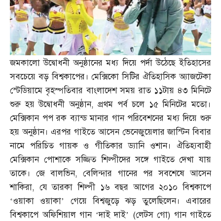
জমকালো উদ্বোধনী অনুষ্ঠানের মধ্য দিয়ে পর্দা উঠেছে ইতিহাসের
সবচেয়ে বড় বিশ্বকাপের। মেক্সিকো সিটির ঐতিহাসিক অ্যাজটেকা
স্টেডিয়ামে বৃহস্পতিবার বাংলাদেশ সময় রাত ১১টায় ৪৩ মিনিটে
শুরু হয় উদ্বোধনী অনুষ্ঠান
,
প্রথম পর্ব চলে ১৫ মিনিটের মতো।
মেক্সিকান পপ রক ব্যান্ড মানার গান পরিবেশনের মধ্য দিয়ে শুরু
হয় অনুষ্ঠান। এরপর গাইতে আসেন ভেনেজুয়েলার জাস্টিন বিবার
নামে পরিচিত গায়ক ও গীতিকার ড্যানি ওশান। ঐতিহ্যবাহী
মেক্সিকান পোশাকে সজ্জিত শিল্পীদের সঙ্গে গাইতে দেখা যায়
তাকে। জে বালভিন
,
বেলিন্দার গানের পর সবশেষে আসেন
শাকিরা
,
যে তারকা শিল্পী ১৬ বছর আগের ২০১০ বিশ্বকাপে
‘ওয়াকা ওয়াকা’ গেয়ে বিশ্বজুড়ে ঝড় তুলেছিলেন। এবারের
বিশ্বকাপে অফিশিয়াল গান ‘দাই দাই’
(
লেটস গো
)
গান গাইতে