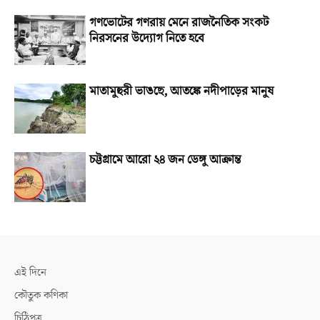
গণভোটের গণরায় মেনে রাজনৈতিক সংকট
নিরসনের উদ্যোগ নিতে হবে
মাতামুহুরী ভাঙছে, আতঙ্কে নদীপাড়ের মানুষ
চট্টগ্রামে আরো ২৪ জন ডেঙ্গু আক্রান্ত
এই দিনে
কৌতুক কণিকা
চিঠিপত্র