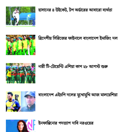
হাসানের ৪ উইকেট, টপ অর্ডারের আবারো ব্যর্থতা
ত্রিদেশীয় সিরিজের ফাইনালে বাংলাদেশ ইমার্জিং দল
নারী টি-টোয়েন্টি এশিয়া কাপ ২৮ আগস্ট শুরু
বাংলাদেশ এইচপি দলের মুখোমুখি আজ মালয়েশিয়া
ইনফান্তিনোর পদত্যাগ দাবি নরওয়ের