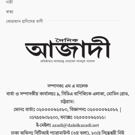
নারী
স্বাস্থ্য
কোরআন হাদিসের বাণী
সম্পাদকঃ
এম এ মালেক
বার্তা ও সম্পাদকীয় কার্যালয়ঃ
৯, সিডিএ বাণিজ্যিক এলাকা, মোমিন রোড,
চট্টগ্রাম।
ফোনঃ বার্তাঃ
০২৩৩৩৩৬২৩৮০, বিজ্ঞাপনঃ ০২৩৩৩৩৬২৩৮২ |
০১৭৫৫৬০৮২০০, ফ্যাক্সঃ ০২৩৩৩৩৬২৩৮১।
ই-মেইলঃ
azadi@dainikazadi.net
ঢাকা অফিসঃ
বিটিআই প্যারামাউন্ট (৩য় তলা), ৮০/৪ সিদ্ধেশ্বরী নিউ