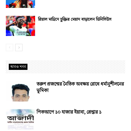
রিয়াল মাদ্রিদে চুক্তির মেয়াদ বাড়ালেন ভিনিসিউস
আরও খবর
তরুণ প্রজন্মের নৈতিক অবক্ষয় রোধে ধর্মানুশীলনের
ভূমিকা
পিকআপে ১০ হাজার ইয়াবা, গ্রেপ্তার ১