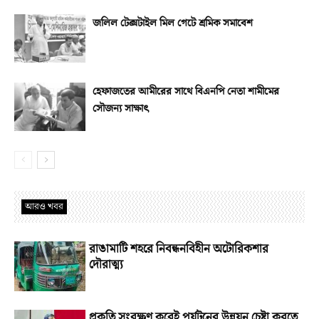
জলিল টেক্সটাইল মিল গেটে শ্রমিক সমাবেশ
হেফাজতের আমীরের সাথে বিএনপি নেতা শামীমের
সৌজন্য সাক্ষাৎ
আরও খবর
রাঙামাটি শহরে নিবন্ধনবিহীন অটোরিকশার
দৌরাত্ম্য
প্রকৃতি সংরক্ষণ করেই পর্যটনের উন্নয়ন চেষ্টা করতে