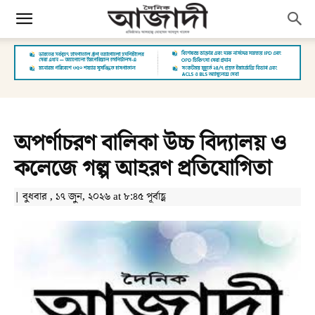
অপর্ণাচরণ বালিকা উচ্চ বিদ্যালয় ও
কলেজে গল্প আহরণ প্রতিযোগিতা
| বুধবার , ১৭ জুন, ২০২৬ at ৮:৪৫ পূর্বাহ্ণ