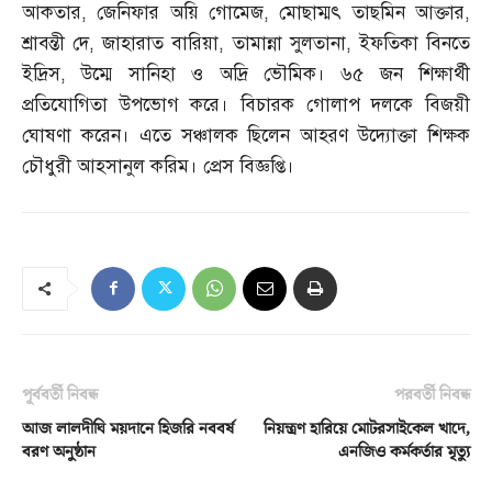
আকতার
,
জেনিফার অয়ি গোমেজ
,
মোছাম্মৎ তাছমিন আক্তার
,
শ্রাবন্তী দে
,
জাহারাত বারিয়া
,
তামান্না সুলতানা
,
ইফতিকা বিনতে
ইদ্রিস
,
উম্মে সানিহা ও অদ্রি ভৌমিক। ৬৫ জন শিক্ষার্থী
প্রতিযোগিতা উপভোগ করে। বিচারক গোলাপ দলকে বিজয়ী
ঘোষণা করেন। এতে সঞ্চালক ছিলেন আহরণ উদ্যোক্তা শিক্ষক
চৌধুরী আহসানুল করিম। প্রেস বিজ্ঞপ্তি।
পূর্ববর্তী নিবন্ধ
পরবর্তী নিবন্ধ
আজ লালদীঘি ময়দানে হিজরি নববর্ষ
নিয়ন্ত্রণ হারিয়ে মোটরসাইকেল খাদে,
বরণ অনুষ্ঠান
এনজিও কর্মকর্তার মৃত্যু