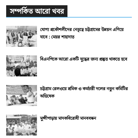
সম্পর্কিত আরো খবর
যোগ্য প্রকৌশলীদের নেতৃত্বে চট্টগ্রামের উন্নয়ন এগিয়ে
যাবে : মেয়র শাহাদাত
বিএনপিকে আরো একটি যুদ্ধের জন্য প্রস্তুত থাকতে হবে
চট্টগ্রাম রেলওয়ে শ্রমিক ও কর্মচারী দলের নতুন কমিটির
অভিষেক
মুন্সীপাড়ায় মাদকবিরোধী মানববন্ধন