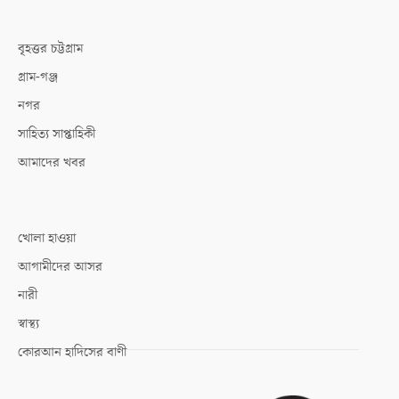
বৃহত্তর চট্টগ্রাম
গ্রাম-গঞ্জ
নগর
সাহিত্য সাপ্তাহিকী
আমাদের খবর
খোলা হাওয়া
আগামীদের আসর
নারী
স্বাস্থ্য
কোরআন হাদিসের বাণী