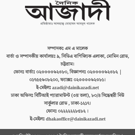
সম্পাদকঃ
এম এ মালেক
বার্তা ও সম্পাদকীয় কার্যালয়ঃ
৯, সিডিএ বাণিজ্যিক এলাকা, মোমিন রোড,
চট্টগ্রাম।
ফোনঃ বার্তাঃ
০২৩৩৩৩৬২৩৮০, বিজ্ঞাপনঃ ০২৩৩৩৩৬২৩৮২ |
০১৭৫৫৬০৮২০০, ফ্যাক্সঃ ০২৩৩৩৩৬২৩৮১।
ই-মেইলঃ
azadi@dainikazadi.net
ঢাকা অফিসঃ
বিটিআই প্যারামাউন্ট (৩য় তলা), ৮০/৪ সিদ্ধেশ্বরী নিউ
সার্কুলার রোড , ঢাকা-১২১৭।
ফোনঃ
০২২২২২২৮৫৮২ ।
ই-মেইলঃ
dhakaoffice@dainikazadi.net