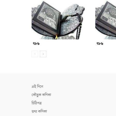
৭৮৬
৭৮৬
এই দিনে
কৌতুক কণিকা
চিঠিপত্র
তথ্য কণিকা