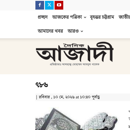
প্রচ্ছদ
আজকের পত্রিকা
বৃহত্তর চট্টগ্রাম
জাতীয়
আমাদের খবর
আরও
দৈনিক
আজাদী
৭৮৬
| রবিবার , ১০ মে, ২০২৬ at ১০:৪০ পূর্বাহ্ণ