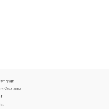
োলা হাওয়া
গামীদের আসর
ারী
াস্থ্য