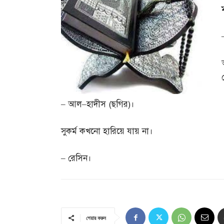
–
আল
–
হাদীস
(
ছগির
)
।
সুকর্ম কখনো হারিয়ে যায় না।
–
রেসিন।
শেয়ার করুন