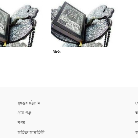
৭৮৬
বৃহত্তর চট্টগ্রাম
খ
গ্রাম-গঞ্জ
আ
নগর
ন
সাহিত্য সাপ্তাহিকী
স্ব