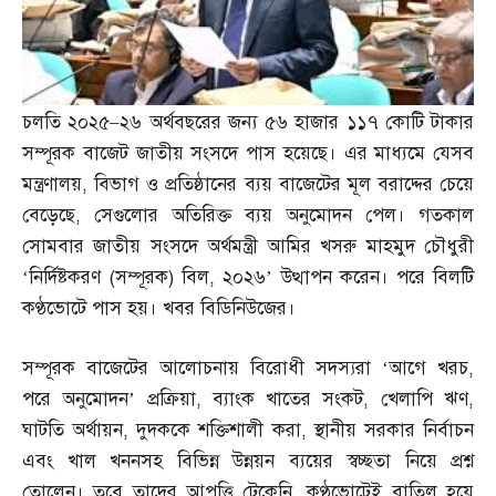
চলতি ২০২৫
–
২৬ অর্থবছরের জন্য ৫৬ হাজার ১১৭ কোটি টাকার
সম্পূরক বাজেট জাতীয় সংসদে পাস হয়েছে। এর মাধ্যমে যেসব
মন্ত্রণালয়
,
বিভাগ ও প্রতিষ্ঠানের ব্যয় বাজেটের মূল বরাদ্দের চেয়ে
বেড়েছে
,
সেগুলোর অতিরিক্ত ব্যয় অনুমোদন পেল। গতকাল
সোমবার জাতীয় সংসদে অর্থমন্ত্রী আমির খসরু মাহমুদ চৌধুরী
‘নির্দিষ্টকরণ
(
সম্পূরক
)
বিল
,
২০২৬’ উত্থাপন করেন। পরে বিলটি
কণ্ঠভোটে পাস হয়। খবর বিডিনিউজের।
সম্পূরক বাজেটের আলোচনায় বিরোধী সদস্যরা ‘আগে খরচ
,
পরে অনুমোদন’ প্রক্রিয়া
,
ব্যাংক খাতের সংকট
,
খেলাপি ঋণ
,
ঘাটতি অর্থায়ন
,
দুদককে শক্তিশালী করা
,
স্থানীয় সরকার নির্বাচন
এবং খাল খননসহ বিভিন্ন উন্নয়ন ব্যয়ের স্বচ্ছতা নিয়ে প্রশ্ন
তোলেন। তবে তাদের আপত্তি টেকেনি
,
কণ্ঠভোটেই বাতিল হয়ে