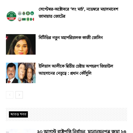
সেপ্টেম্বর-অক্টোবরে ‘লং মার্চ’, নভেম্বরে মহাসমাবেশ
জামায়াত জোটের
বিটিভির নতুন মহাপরিচালক কাজী জেসিন
ইলিয়াস আলীকে দ্বিতীয় চেষ্টায় অপহরণ জিয়াউল
আহসানের নেতৃত্বে : প্রধান কৌঁসুলি
আরও খবর
২০ আগস্ট রাষ্ট্রপতি নির্বাচন, মনোনয়নপত্র জমা ১৩