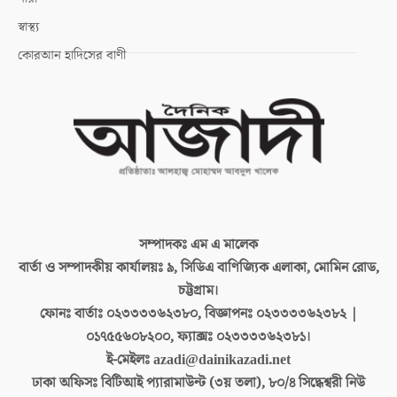
স্বাস্থ্য
কোরআন হাদিসের বাণী
সম্পাদকঃ
এম এ মালেক
বার্তা ও সম্পাদকীয় কার্যালয়ঃ
৯, সিডিএ বাণিজ্যিক এলাকা, মোমিন রোড,
চট্টগ্রাম।
ফোনঃ বার্তাঃ
০২৩৩৩৩৬২৩৮০, বিজ্ঞাপনঃ ০২৩৩৩৩৬২৩৮২ |
০১৭৫৫৬০৮২০০, ফ্যাক্সঃ ০২৩৩৩৩৬২৩৮১।
ই-মেইলঃ
azadi@dainikazadi.net
ঢাকা অফিসঃ
বিটিআই প্যারামাউন্ট (৩য় তলা), ৮০/৪ সিদ্ধেশ্বরী নিউ