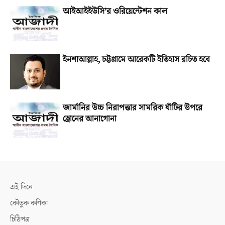
আইআইইউসি’র ওরিয়েন্টেশন কাল
ইনশাআল্লাহ, চট্টগ্রামে আরেকটি ইতিহাস রচিত হবে
জার্মানির উচ্চ নিরাপত্তার সামরিক ঘাঁটির উপরে
ড্রোনের আনাগোনা
এই দিনে
কৌতুক কণিকা
চিঠিপত্র