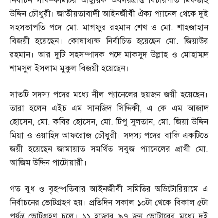
নির্বাচন সাব
–
কমিটির আহ্বায়ক অবসরপ্রাপ্ত বিচারপতি মিফতাহ
উদ্দিন চৌধুরী। জাতীয়তাবাদী আইনজীবী ঐক্য প্যানেল থেকে দুই
সহসভাপতি পদে মো
.
মাগফুর রহমান শেখ ও মো
.
শাহজাহান
বিজয়ী হয়েছেন। কোষাধ্যক্ষ নির্বাচিত হয়েছেন মো
.
জিয়াউর
রহমান। আর দুটি সহসম্পাদক পদে মাকসুদ উল্লাহ ও মোহাম্মদ
শামসুল ইসলাম মুকুল বিজয়ী হয়েছেন।
সাতটি সদস্য পদের মধ্যে নীল প্যানেলের ছয়জন জয়ী হয়েছেন।
তারা হলেন এইচ এম সানজিদ সিদ্দিকী
,
এ কে এম আজাদ
হোসেন
,
মো
.
কবির হোসেন
,
মো
.
টিপু সুলতান
,
মো
.
জিয়া উদ্দিন
মিয়া ও ওয়াহিদ আফরোজ চৌধুরী। সদস্য পদের বাকি একটিতে
জয়ী হয়েছেন জামায়াত সমর্থিত সবুজ প্যানেলের প্রার্থী মো
.
আজিম উদ্দিন পাটোয়ারী।
গত বুধ ও বৃহস্পতিবার আইনজীবী সমিতির অডিটোরিয়ামে এ
নির্বাচনের ভোটগ্রহণ হয়। প্রতিদিন সকাল ১০টা থেকে বিকাল ৫টা
পর্যন্ত ভোটগ্রহণ চলে। ১১ হাজার ৯৭ জন ভোটারের মধ্যে দুই