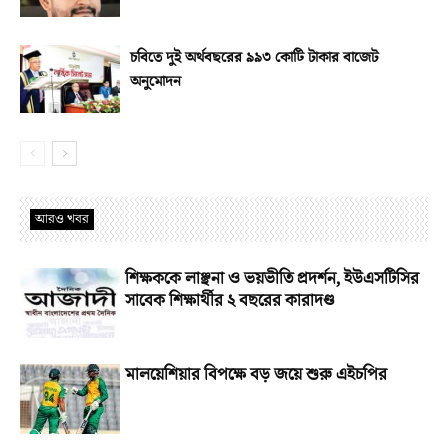
চবিতে দুই অর্থবছরের ৯৯৩ কোটি টাকার বাজেট
অনুমোদন
আরও খবর
শিক্ষককে লাঞ্ছনা ও ভয়ভীতি প্রদর্শন, ইউএসটিসির
সাবেক শিক্ষার্থীর ২ বছরের কারাদণ্ড
মালয়েশিয়ার বিপক্ষে বড় জয়ে শুরু এইচপির