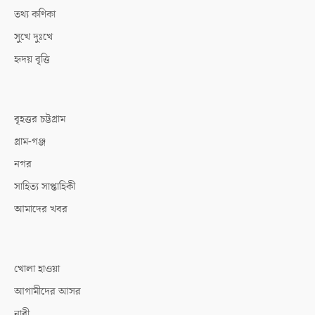
তথ্য কণিকা
সুখে দুঃখে
হৃদয় বৃত্তি
বৃহত্তর চট্টগ্রাম
গ্রাম-গঞ্জ
নগর
সাহিত্য সাপ্তাহিকী
আমাদের খবর
খোলা হাওয়া
আগামীদের আসর
নারী