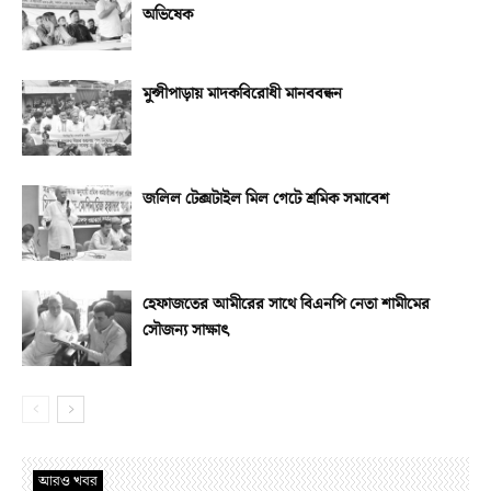
অভিষেক
মুন্সীপাড়ায় মাদকবিরোধী মানববন্ধন
জলিল টেক্সটাইল মিল গেটে শ্রমিক সমাবেশ
হেফাজতের আমীরের সাথে বিএনপি নেতা শামীমের
সৌজন্য সাক্ষাৎ
আরও খবর