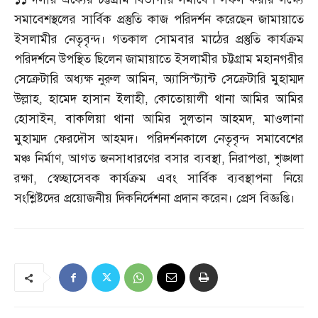
সমাবেশস্থলের সার্বিক প্রস্তুতি কাজ পরিদর্শন করেছেন জামায়াতে
ইসলামীর নেতৃবৃন্দ। গতকাল সোমবার মাঠের প্রস্তুতি কার্যক্রম
পরিদর্শনে উপস্থিত ছিলেন জামায়াতে ইসলামীর চট্টগ্রাম মহানগরীর
সেক্রেটারি অধ্যক্ষ নুরুল আমিন
,
অ্যাসিস্ট্যান্ট সেক্রেটারি মুহাম্মদ
উল্লাহ
,
হামেদ হাসান ইলাহী
,
কোতোয়ালী থানা আমির আমির
হোসাইন
,
বাকলিয়া থানা আমির সুলতান আহমদ
,
মাওলানা
মুহাম্মদ ফেরদৌস আহমদ। পরিদর্শনকালে নেতৃবৃন্দ সমাবেশের
মঞ্চ নির্মাণ
,
আগত জনসাধারণের বসার ব্যবস্থা
,
নিরাপত্তা
,
শৃঙ্খলা
রক্ষা
,
স্বেচ্ছাসেবক কার্যক্রম এবং সার্বিক ব্যবস্থাপনা নিয়ে
সংশ্লিষ্টদের প্রয়োজনীয় দিকনির্দেশনা প্রদান করেন। প্রেস বিজ্ঞপ্তি।