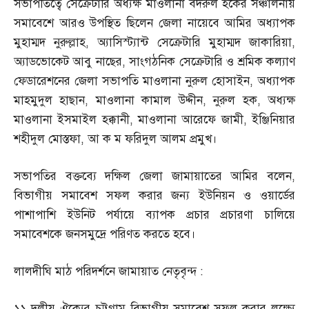
সভাপতিত্বে সেক্রেটারি অধ্যক্ষ মাওলানা বদরুল হকের সঞ্চালনায়
সমাবেশে আরও উপস্থিত ছিলেন জেলা নায়েবে আমির অধ্যাপক
মুহাম্মদ নুরুল্লাহ
,
অ্যাসিস্ট্যান্ট সেক্রেটারি মুহাম্মদ জাকারিয়া
,
অ্যাডভোকেট আবু নাছের
,
সাংগঠনিক সেক্রেটারি ও শ্রমিক কল্যাণ
ফেডারেশনের জেলা সভাপতি মাওলানা নুরুল হোসাইন
,
অধ্যাপক
মাহমুদুল হাছান
,
মাওলানা কামাল উদ্দীন
,
নুরুল হক
,
অধ্যক্ষ
মাওলানা ইসমাইল হক্কানী
,
মাওলানা আরেফে জামী
,
ইঞ্জিনিয়ার
শহীদুল মোস্তফা
,
আ ক ম ফরিদুল আলম প্রমুখ।
সভাপতির বক্তব্যে দক্ষিল জেলা জামায়াতের আমির বলেন
,
বিভাগীয় সমাবেশ সফল করার জন্য ইউনিয়ন ও ওয়ার্ডের
পাশাপাশি ইউনিট পর্যায়ে ব্যাপক প্রচার প্রচারণা চালিয়ে
সমাবেশকে জনসমুদ্রে পরিণত করতে হবে।
লালদীঘি মাঠ পরিদর্শনে জামায়াত নেতৃবৃন্দ
:
১১ দলীয় ঐক্যের চট্টগ্রাম বিভাগীয় সমাবেশ সফল করার লক্ষ্যে