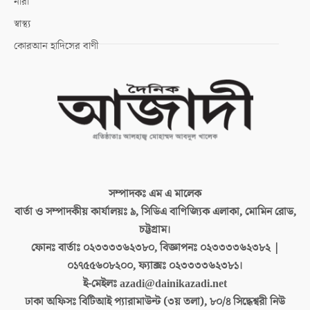
নারী
স্বাস্থ্য
কোরআন হাদিসের বাণী
সম্পাদকঃ
এম এ মালেক
বার্তা ও সম্পাদকীয় কার্যালয়ঃ
৯, সিডিএ বাণিজ্যিক এলাকা, মোমিন রোড,
চট্টগ্রাম।
ফোনঃ বার্তাঃ
০২৩৩৩৩৬২৩৮০, বিজ্ঞাপনঃ ০২৩৩৩৩৬২৩৮২ |
০১৭৫৫৬০৮২০০, ফ্যাক্সঃ ০২৩৩৩৩৬২৩৮১।
ই-মেইলঃ
azadi@dainikazadi.net
ঢাকা অফিসঃ
বিটিআই প্যারামাউন্ট (৩য় তলা), ৮০/৪ সিদ্ধেশ্বরী নিউ