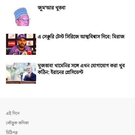
জুম’আর খুতবা
এ সেঞ্চুরি টেস্ট সিরিজে আত্মবিশ্বাস দিবে: মিরাজ
মুজতাবা খামেনির সঙ্গে এখন যোগাযোগ করা খুব
কঠিন: ইরানের প্রেসিডেন্ট
এই দিনে
কৌতুক কণিকা
চিঠিপত্র