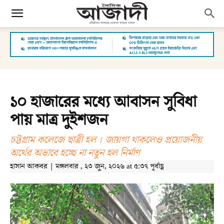
১০ হাজারের মধ্যে আবাসন সুবিধা
পায় মাত্র দুইশজন
চট্টগ্রাম কলেজে ছাত্রী হল । জায়গা থাকলেও প্রয়োজনীয়
অর্থের অভাবে হচ্ছে না নতুন হল নির্মাণ
হাসান আকবর | মঙ্গলবার , ২৩ জুন, ২০২৬ at ৫:৩৭ পূর্বাহ্ণ