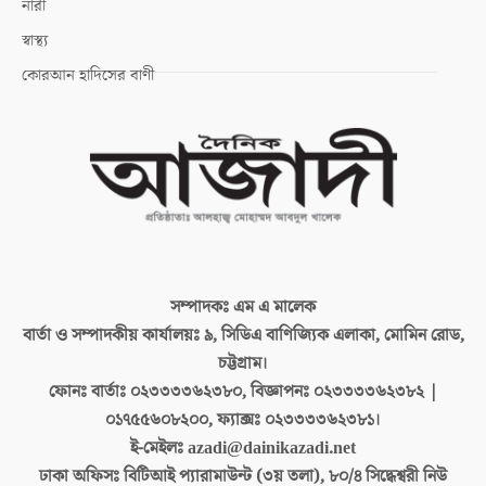
নারী
স্বাস্থ্য
কোরআন হাদিসের বাণী
সম্পাদকঃ
এম এ মালেক
বার্তা ও সম্পাদকীয় কার্যালয়ঃ
৯, সিডিএ বাণিজ্যিক এলাকা, মোমিন রোড,
চট্টগ্রাম।
ফোনঃ বার্তাঃ
০২৩৩৩৩৬২৩৮০, বিজ্ঞাপনঃ ০২৩৩৩৩৬২৩৮২ |
০১৭৫৫৬০৮২০০, ফ্যাক্সঃ ০২৩৩৩৩৬২৩৮১।
ই-মেইলঃ
azadi@dainikazadi.net
ঢাকা অফিসঃ
বিটিআই প্যারামাউন্ট (৩য় তলা), ৮০/৪ সিদ্ধেশ্বরী নিউ