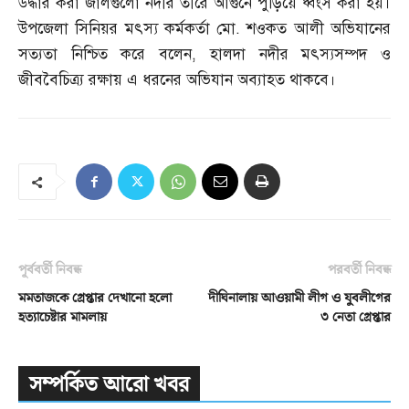
উদ্ধার করা জালগুলো নদীর তীরে আগুনে পুড়িয়ে ধ্বংস করা হয়।
উপজেলা সিনিয়র মৎস্য কর্মকর্তা মো
.
শওকত আলী অভিযানের
সত্যতা নিশ্চিত করে বলেন
,
হালদা নদীর মৎস্যসম্পদ ও
জীববৈচিত্র্য রক্ষায় এ ধরনের অভিযান অব্যাহত থাকবে।
পূর্ববর্তী নিবন্ধ
পরবর্তী নিবন্ধ
মমতাজকে গ্রেপ্তার দেখানো হলো
দীঘিনালায় আওয়ামী লীগ ও যুবলীগের
হত্যাচেষ্টার মামলায়
৩ নেতা গ্রেপ্তার
সম্পর্কিত আরো খবর