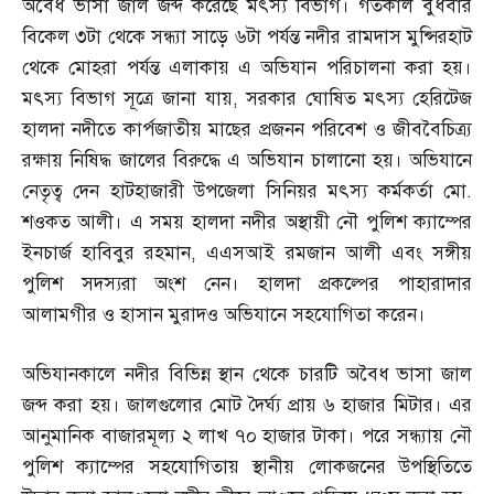
অবৈধ ভাসা জাল জব্দ করেছে মৎস্য বিভাগ। গতকাল বুধবার
বিকেল ৩টা থেকে সন্ধ্যা সাড়ে ৬টা পর্যন্ত নদীর রামদাস মুন্সিরহাট
থেকে মোহরা পর্যন্ত এলাকায় এ অভিযান পরিচালনা করা হয়।
মৎস্য বিভাগ সূত্রে জানা যায়
,
সরকার ঘোষিত মৎস্য হেরিটেজ
হালদা নদীতে কার্পজাতীয় মাছের প্রজনন পরিবেশ ও জীববৈচিত্র্য
রক্ষায় নিষিদ্ধ জালের বিরুদ্ধে এ অভিযান চালানো হয়। অভিযানে
নেতৃত্ব দেন হাটহাজারী উপজেলা সিনিয়র মৎস্য কর্মকর্তা মো
.
শওকত আলী। এ সময় হালদা নদীর অস্থায়ী নৌ পুলিশ ক্যাম্পের
ইনচার্জ হাবিবুর রহমান
,
এএসআই রমজান আলী এবং সঙ্গীয়
পুলিশ সদস্যরা অংশ নেন। হালদা প্রকল্পের পাহারাদার
আলামগীর ও হাসান মুরাদও অভিযানে সহযোগিতা করেন।
অভিযানকালে নদীর বিভিন্ন স্থান থেকে চারটি অবৈধ ভাসা জাল
জব্দ করা হয়। জালগুলোর মোট দৈর্ঘ্য প্রায় ৬ হাজার মিটার। এর
আনুমানিক বাজারমূল্য ২ লাখ ৭০ হাজার টাকা। পরে সন্ধ্যায় নৌ
পুলিশ ক্যাম্পের সহযোগিতায় স্থানীয় লোকজনের উপস্থিতিতে