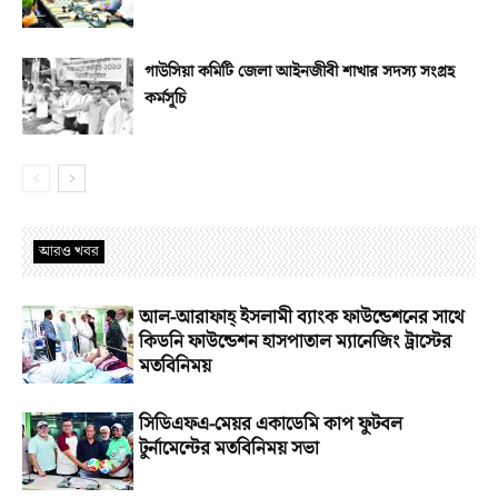
গাউসিয়া কমিটি জেলা আইনজীবী শাখার সদস্য সংগ্রহ
কর্মসূচি
আরও খবর
আল-আরাফাহ্‌ ইসলামী ব্যাংক ফাউন্ডেশনের সাথে
কিডনি ফাউন্ডেশন হাসপাতাল ম্যানেজিং ট্রাস্টের
মতবিনিময়
সিডিএফএ-মেয়র একাডেমি কাপ ফুটবল
টুর্নামেন্টের মতবিনিময় সভা