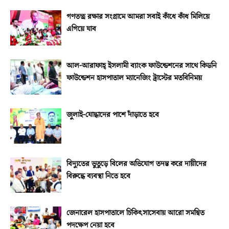
গণতন্ত্র রক্ষার সংগ্রামে আমরা সবাই কাঁধে কাঁধ মিলিয়ে
এগিয়ে যাব
আল-আরাফাহ্‌ ইসলামী ব্যাংক ফাউন্ডেশনের সাথে কিডনি
ফাউন্ডেশন হাসপাতাল ম্যানেজিং ট্রাস্টের মতবিনিময়
জুলাই-যোদ্ধাদের পাশে দাঁড়াতে হবে
বিদ্যুতের ভুতুড়ে বিলের অভিযোগ তদন্ত করে দায়ীদের
বিরুদ্ধে ব্যবস্থা নিতে হবে
জেনারেল হাসপাতালে চিকিৎসাসেবায় আরো সমন্বিত
পদক্ষেপ নেয়া হবে