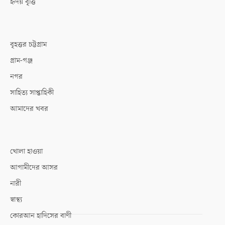
হৃদয় বৃত্তি
বৃহত্তর চট্টগ্রাম
গ্রাম-গঞ্জ
নগর
সাহিত্য সাপ্তাহিকী
আমাদের খবর
খোলা হাওয়া
আগামীদের আসর
নারী
স্বাস্থ্য
কোরআন হাদিসের বাণী