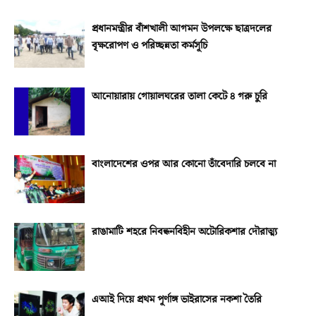
প্রধানমন্ত্রীর বাঁশখালী আগমন উপলক্ষে ছাত্রদলের
বৃক্ষরোপণ ও পরিচ্ছন্নতা কর্মসূচি
আনোয়ারায় গোয়ালঘরের তালা কেটে ৪ গরু চুরি
বাংলাদেশের ওপর আর কোনো তাঁবেদারি চলবে না
রাঙামাটি শহরে নিবন্ধনবিহীন অটোরিকশার দৌরাত্ম্য
এআই দিয়ে প্রথম পূর্ণাঙ্গ ভাইরাসের নকশা তৈরি