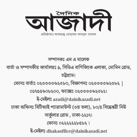
সম্পাদকঃ
এম এ মালেক
বার্তা ও সম্পাদকীয় কার্যালয়ঃ
৯, সিডিএ বাণিজ্যিক এলাকা, মোমিন রোড,
চট্টগ্রাম।
ফোনঃ বার্তাঃ
০২৩৩৩৩৬২৩৮০, বিজ্ঞাপনঃ ০২৩৩৩৩৬২৩৮২ |
০১৭৫৫৬০৮২০০, ফ্যাক্সঃ ০২৩৩৩৩৬২৩৮১।
ই-মেইলঃ
azadi@dainikazadi.net
ঢাকা অফিসঃ
বিটিআই প্যারামাউন্ট (৩য় তলা), ৮০/৪ সিদ্ধেশ্বরী নিউ
সার্কুলার রোড , ঢাকা-১২১৭।
ফোনঃ
০২২২২২২৮৫৮২ ।
ই-মেইলঃ
dhakaoffice@dainikazadi.net