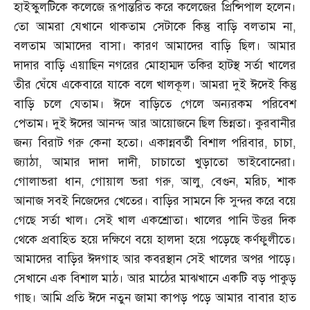
হাইস্কুলটিকে কলেজে রূপান্তরিত করে কলেজের প্রিন্সিপাল হলেন।
তো আমরা যেখানে থাকতাম সেটাকে কিন্তু বাড়ি বলতাম না
,
বলতাম আমাদের বাসা। কারণ আমাদের বাড়ি ছিল। আমার
দাদার বাড়ি এয়াছিন নগরের মোহাম্মদ তকির হাটস্থ সর্তা খালের
তীর ঘেঁষে একেবারে যাকে বলে খালকূল। আমরা দুই ঈদেই কিন্তু
বাড়ি চলে যেতাম। ঈদে বাড়িতে গেলে অন্যরকম পরিবেশ
পেতাম। দুই ঈদের আনন্দ আর আয়োজনে ছিল ভিন্নতা। কুরবানীর
জন্য বিরাট গরু কেনা হতো। একান্নবর্তী বিশাল পরিবার
,
চাচা
,
জ্যাঠা
,
আমার দাদা দাদী
,
চাচাতো খুড়াতো ভাইবোনেরা।
গোলাভরা ধান
,
গোয়াল ভরা গরু
,
আলু
,
বেগুন
,
মরিচ
,
শাক
আনাজ সবই নিজেদের খেতের। বাড়ির সামনে কি সুন্দর করে বয়ে
গেছে সর্তা খাল। সেই খাল একশ্রোতা। খালের পানি উত্তর দিক
থেকে প্রবাহিত হয়ে দক্ষিণে বয়ে হালদা হয়ে পড়েছে কর্ণফুলীতে।
আমাদের বাড়ির ঈদগাহ আর কবরস্থান সেই খালের অপর পাড়ে।
সেখানে এক বিশাল মাঠ। আর মাঠের মাঝখানে একটি বড় পাকুড়
গাছ। আমি প্রতি ঈদে নতুন জামা কাপড় পড়ে আমার বাবার হাত