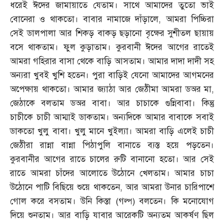
ধরেই ঈদের জামায়াতে যেতাম। সাথে আমাদের তুতো ভাই
বোনেরা ও থাকতো। বাবার নামাজে দাঁড়ালে
,
আমরা পিচ্চিরা
সেই ডালপালা আর শিকড় বাকড় ছড়ানো বৃক্ষের সুশীতল ছায়ায়
বসে থাকতাম। ফুল কুড়াতাম। কুরবানী ঈদের আগের রাতেই
আমরা গহিরার বাসা থেকে বাড়ি আসতাম। আমার দাদা দাদী সহ
অন্যরা খুবই খুশি হতেন। পুরা বাড়িই যেনো আমাদের আগমনের
অপেক্ষায় থাকতো। আমার জ্যাঠা আর জেঠীমা আমরা ডঅর মা
,
জেঠাকে বলতাম ডঅর বাবা। আর চাচাকে গুন্নিবাবা। কিন্তু
চাচীকে চাচী আম্মাই ডাকতাম। অন্যদিকে আমার বাবাকে সবাই
ডাকতো খুলু বাবা। খুলু মানে খুইল্যা। আমরা বাড়ি এলেই চাচী
জেঠীরা রান্না বান্না পিঠাপুলি বানাতে ব্যস্ত হয়ে পড়তেন।
কুরবানীর আগের রাতে চালের রুটি বানানো হতো। আর সেই
রাতে আমরা চাঁদের আলোতে উঠোনে খেলতাম। আমার চাচা
উঠোনে পাটি বিছিয়ে শুয়ে থাকতেন
,
আর আমরা উনার চারিপাশে
গোল করে বসতাম। উনি কিস্তা
(
গল্প
)
বলতেন। কি মনোযোগ
দিয়ে শুনতাম। আর বাড়ি যাবার আরেকটি অন্যতম আকর্ষণ ছিল