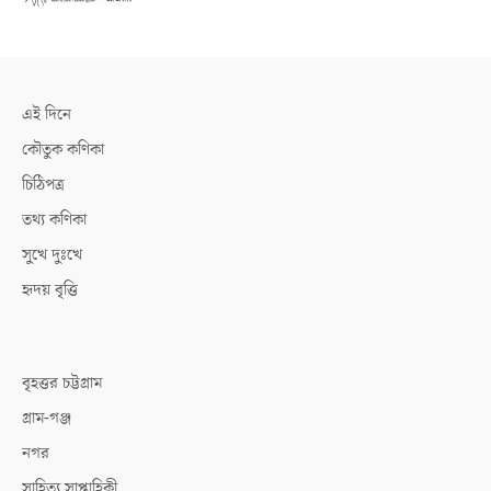
এই দিনে
কৌতুক কণিকা
চিঠিপত্র
তথ্য কণিকা
সুখে দুঃখে
হৃদয় বৃত্তি
বৃহত্তর চট্টগ্রাম
গ্রাম-গঞ্জ
নগর
সাহিত্য সাপ্তাহিকী