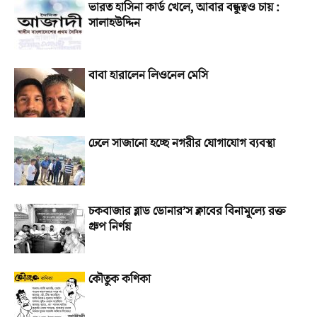
ভারত হাসিনা কার্ড খেলে, আবার বন্ধুত্বও চায় :
সালাহউদ্দিন
বাবা হারালেন লিওনেল মেসি
ঢেলে সাজানো হচ্ছে নগরীর যোগাযোগ ব্যবস্থা
চকবাজার ব্লাড ডোনার’স ক্লাবের বিনামূল্যে রক্ত
গ্রুপ নির্ণয়
কৌতুক কণিকা