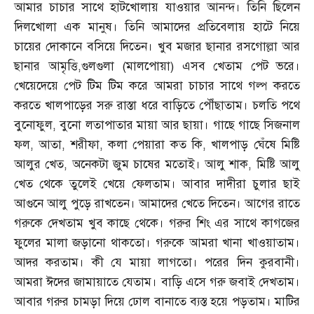
আমার চাচার সাথে হাটখোলায় যাওয়ার আনন্দ। তিনি ছিলেন
দিলখোলা এক মানুষ। তিনি আমাদের প্রতিবেলায় হাটে নিয়ে
চায়ের দোকানে বসিয়ে দিতেন। খুব মজার ছানার রসগোল্লা আর
ছানার আমৃত্তি
,
গুলগুলা
(
মালপোয়া
)
এসব খেতাম পেট ভরে।
খেয়েদেয়ে পেট টিম টিম করে আমরা চাচার সাথে গল্প করতে
করতে খালপাড়ের সরু রাস্তা ধরে বাড়িতে পৌঁছাতাম। চলতি পথে
বুনোফুল
,
বুনো লতাপাতার মায়া আর ছায়া। গাছে গাছে সিজনাল
ফল
,
আতা
,
শরীফা
,
কলা পেয়ারা কত কি
,
খালপাড় ঘেঁষে মিষ্টি
আলুর খেত
,
অনেকটা জুম চাষের মতোই। আলু শাক
,
মিষ্টি আলু
খেত থেকে তুলেই খেয়ে ফেলতাম। আবার দাদীরা চুলার ছাই
আগুনে আলু পুড়ে রাখতেন। আমাদের খেতে দিতেন। আগের রাতে
গরুকে দেখতাম খুব কাছে থেকে। গরুর শিং এর সাথে কাগজের
ফুলের মালা জড়ানো থাকতো। গরুকে আমরা খানা খাওয়াতাম।
আদর করতাম। কী যে মায়া লাগতো। পরের দিন কুরবানী।
আমরা ঈদের জামায়াতে যেতাম। বাড়ি এসে গরু জবাই দেখতাম।
আবার গরুর চামড়া দিয়ে ঢোল বানাতে ব্যস্ত হয়ে পড়তাম। মাটির