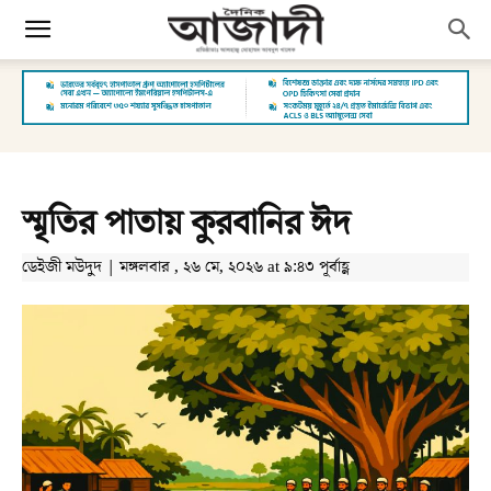
স্মৃতির পাতায় কুরবানির ঈদ
ডেইজী মউদুদ | মঙ্গলবার , ২৬ মে, ২০২৬ at ৯:৪৩ পূর্বাহ্ণ