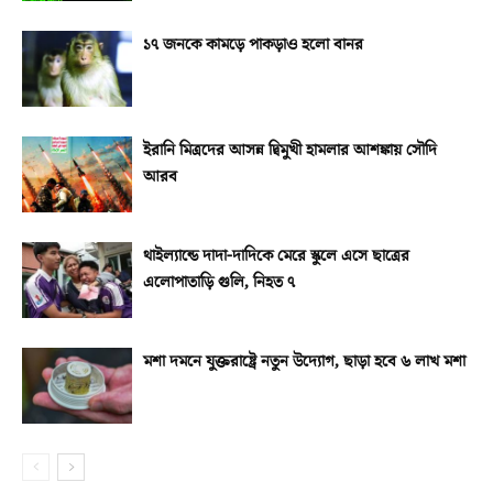
১৭ জনকে কামড়ে পাকড়াও হলো বানর
ইরানি মিত্রদের আসন্ন দ্বিমুখী হামলার আশঙ্কায় সৌদি
আরব
থাইল্যান্ডে দাদা-দাদিকে মেরে স্কুলে এসে ছাত্রের
এলোপাতাড়ি গুলি, নিহত ৭
মশা দমনে যুক্তরাষ্ট্রে নতুন উদ্যোগ, ছাড়া হবে ৬ লাখ মশা