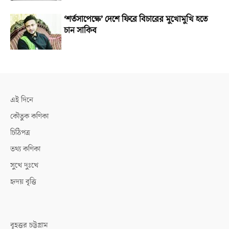
‘শর্তসাপেক্ষে’ দেশে ফিরে বিচারের মুখোমুখি হতে
চান সাকিব
এই দিনে
কৌতুক কণিকা
চিঠিপত্র
তথ্য কণিকা
সুখে দুঃখে
হৃদয় বৃত্তি
বৃহত্তর চট্টগ্রাম