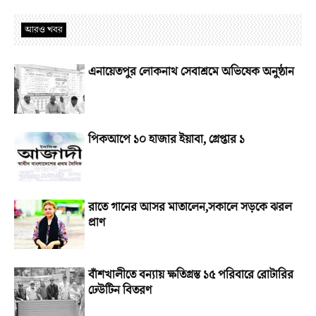
আরও খবর
এনায়েতপুর লোকনাথ সেবাশ্রমে অভিষেক অনুষ্ঠান
পিকআপে ১০ হাজার ইয়াবা, গ্রেপ্তার ১
রাতে গানের আসর মাতালেন,সকালে সড়কে ঝরল
প্রাণ
বাঁশখালীতে বন্যায় ক্ষতিগ্রস্ত ১৫ পরিবারে রোটারির
ঢেউটিন বিতরণ