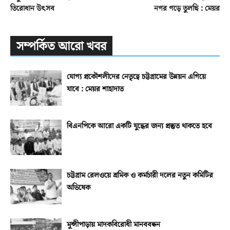
তিরোধান উৎসব
নগর গড়ে তুলছি : মেয়র
সম্পর্কিত আরো খবর
যোগ্য প্রকৌশলীদের নেতৃত্বে চট্টগ্রামের উন্নয়ন এগিয়ে
যাবে : মেয়র শাহাদাত
বিএনপিকে আরো একটি যুদ্ধের জন্য প্রস্তুত থাকতে হবে
চট্টগ্রাম রেলওয়ে শ্রমিক ও কর্মচারী দলের নতুন কমিটির
অভিষেক
মুন্সীপাড়ায় মাদকবিরোধী মানববন্ধন