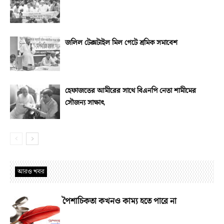
জলিল টেক্সটাইল মিল গেটে শ্রমিক সমাবেশ
হেফাজতের আমীরের সাথে বিএনপি নেতা শামীমের
সৌজন্য সাক্ষাৎ
আরও খবর
পৈশাচিকতা কখনও কাম্য হতে পারে না