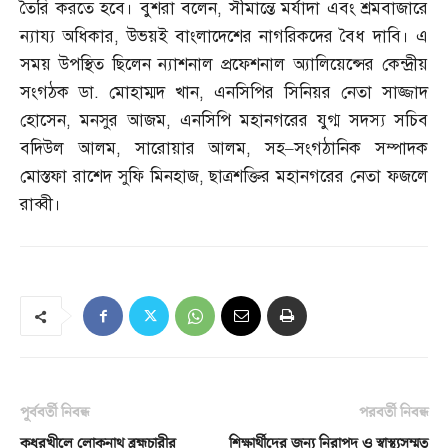
তৈরি করতে হবে। বুশরা বলেন
,
সীমান্তে মর্যাদা এবং শ্রমবাজারে
ন্যায্য অধিকার
,
উভয়ই বাংলাদেশের নাগরিকদের বৈধ দাবি। এ
সময় উপস্থিত ছিলেন ন্যাশনাল প্রফেশনাল অ্যালিয়েন্সের কেন্দ্রীয়
সংগঠক ডা
.
মোহাম্মদ খান
,
এনসিপির সিনিয়র নেতা সাজ্জাদ
হোসেন
,
মনসুর আজম
,
এনসিপি মহানগরের যুগ্ম সদস্য সচিব
বদিউল আলম
,
সারোয়ার আলম
,
সহ
–
সংগঠানিক সম্পাদক
মোস্তফা রাশেদ সুফি মিনহাজ
,
ছাত্রশক্তির মহানগরের নেতা ফজলে
রাব্বী।
পূর্ববর্তী নিবন্ধ
পরবর্তী নিবন্ধ
কধুরখীলে লোকনাথ ব্রহ্মচারীর
শিক্ষার্থীদের জন্য নিরাপদ ও স্বাস্থ্যসম্মত