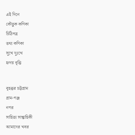
এই দিনে
কৌতুক কণিকা
চিঠিপত্র
তথ্য কণিকা
সুখে দুঃখে
হৃদয় বৃত্তি
বৃহত্তর চট্টগ্রাম
গ্রাম-গঞ্জ
নগর
সাহিত্য সাপ্তাহিকী
আমাদের খবর