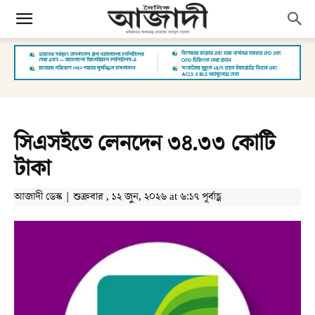
সিএসইতে লেনদেন ৩৪.৩৩ কোটি
টাকা
আজাদী ডেস্ক | শুক্রবার , ১২ জুন, ২০২৬ at ৬:১৭ পূর্বাহ্ণ