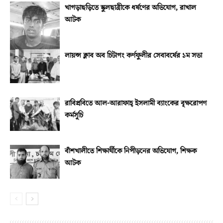
খাগড়াছড়িতে স্কুলছাত্রীকে ধর্ষণের অভিযোগ, রাখাল
আটক
লায়ন্স ক্লাব অব চিটাগং কর্ণফুলীর সেবাবর্ষের ১ম সভা
রাবিপ্রবিতে আল-আরাফাহ্‌ ইসলামী ব্যাংকের বৃক্ষরোপণ
কর্মসূচি
বাঁশখালীতে শিক্ষার্থীকে নিপীড়নের অভিযোগ, শিক্ষক
আটক