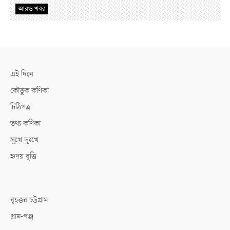
আরও খবর
এই দিনে
কৌতুক কণিকা
চিঠিপত্র
তথ্য কণিকা
সুখে দুঃখে
হৃদয় বৃত্তি
বৃহত্তর চট্টগ্রাম
গ্রাম-গঞ্জ