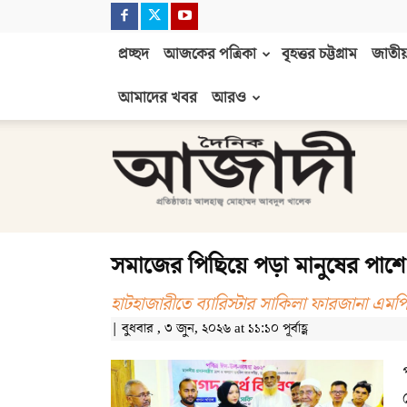
প্রচ্ছদ
আজকের পত্রিকা
বৃহত্তর চট্টগ্রাম
জাতীয়
আমাদের খবর
আরও
দৈনিক
আজাদী
সমাজের পিছিয়ে পড়া মানুষের পাশে 
হাটহাজারীতে ব্যারিস্টার সাকিলা ফারজানা এমপ
| বুধবার , ৩ জুন, ২০২৬ at ১১:১০ পূর্বাহ্ণ