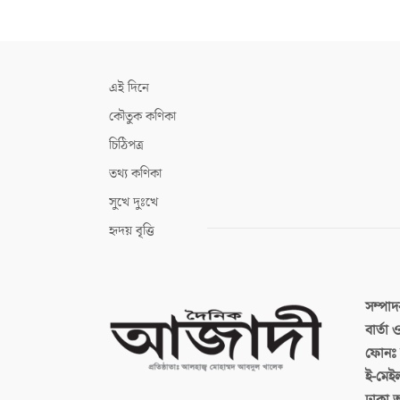
এই দিনে
কৌতুক কণিকা
চিঠিপত্র
তথ্য কণিকা
সুখে দুঃখে
হৃদয় বৃত্তি
সম্পা
বার্তা
ফোনঃ ব
ই-মেই