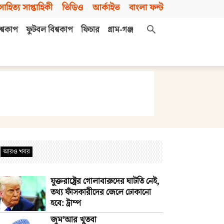
সাহিত্য সাপ্তাহিকী
ভিডিও
আর্কাইভ
বাংলা ফন্ট
শ্বকাপ
ফুটবল বিশ্বকাপ
ফিচার
গ্রাম-গঞ্জ
আরও খবর
যুক্তরাষ্ট্রের গোলাবারুদের ঘাটতি নেই,
তথ্য ফাঁসকারীদের জেলে ঢোকানো
হবে: ট্রাম্প
জুম’আর খুতবা