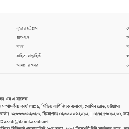
বৃহত্তর চট্টগ্রাম
খ
গ্রাম-গঞ্জ
আ
নগর
ন
সাহিত্য সাপ্তাহিকী
স্ব
আমাদের খবর
ক
দকঃ
এম এ মালেক
 ও সম্পাদকীয় কার্যালয়ঃ
৯, সিডিএ বাণিজ্যিক এলাকা, মোমিন রোড, চট্টগ্রাম।
ার্তাঃ
০২৩৩৩৩৬২৩৮০, বিজ্ঞাপনঃ ০২৩৩৩৩৬২৩৮২ | ০১৭৫৫৬০৮২০০, ফ্য
লঃ
azadi@dainikazadi.net