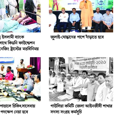
ইসলামী ব্যাংক
জুলাই-যোদ্ধাদের পাশে দাঁড়াতে হবে
সাথে কিডনি ফাউন্ডেশন
নেজিং ট্রাস্টের মতবিনিময়
পাতালে চিকিৎসাসেবায়
গাউসিয়া কমিটি জেলা আইনজীবী শাখার
পদক্ষেপ নেয়া হবে
সদস্য সংগ্রহ কর্মসূচি