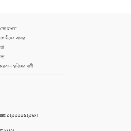
োলা হাওয়া
গামীদের আসর
ারী
াস্থ্য
োরআন হাদিসের বাণী
াক্সঃ ০২৩৩৩৩৬২৩৮১।