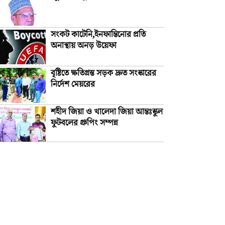
সংকট কাটেনি,ইনফান্তিনোর প্রতি
অনাস্থায় অনড় উয়েফা
বৃষ্টিতে ক্ষতিগ্রস্ত সড়ক দ্রুত সংস্কারের
নির্দেশ মেয়রের
শহীদ জিয়া ও খালেদা জিয়া আন্তঃস্কুল
ফুটবলের গ্রুপিং সম্পন্ন