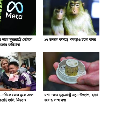
দায়ে যুক্তরাষ্ট্রে মেটাকে
১৭ জনকে কামড়ে পাকড়াও হলো বানর
ডলার জরিমানা
দা-দাদিকে মেরে স্কুলে এসে
মশা দমনে যুক্তরাষ্ট্রে নতুন উদ্যোগ, ছাড়া
াতাড়ি গুলি, নিহত ৭
হবে ৬ লাখ মশা