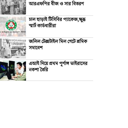
আরএফপির বীজ ও সার বিতরণ
চাল ছাড়াই টিসিবির প্যাকেজ,ক্ষুব্ধ
স্মার্ট কার্ডধারীরা
জলিল টেক্সটাইল মিল গেটে শ্রমিক
সমাবেশ
এআই দিয়ে প্রথম পূর্ণাঙ্গ ভাইরাসের
নকশা তৈরি