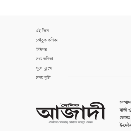
এই দিনে
কৌতুক কণিকা
চিঠিপত্র
তথ্য কণিকা
সুখে দুঃখে
হৃদয় বৃত্তি
সম্পা
বার্তা
ফোনঃ ব
ই-মেই