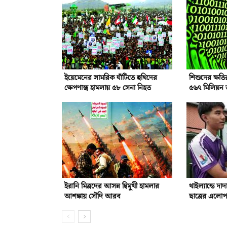
ইয়েমেনের সামরিক ঘাঁটিতে হুথিদের
শিশুদের ক্ষতির 
ক্ষেপণাস্ত্র হামলায় ৫৮ সেনা নিহত
৫৬৭ মিলিয়ন 
ইরানি মিত্রদের আসন্ন দ্বিমুখী হামলার
থাইল্যান্ডে দা
আশঙ্কায় সৌদি আরব
ছাত্রের এলোপ