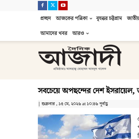
প্রচ্ছদ
আজকের পত্রিকা
বৃহত্তর চট্টগ্রাম
জাতীয়
আমাদের খবর
আরও
দৈনিক
আজাদী
সবচেয়ে অপছন্দের দেশ ইসরায়েল, তলা
| শুক্রবার , ১৫ মে, ২০২৬ at ১০:৪৬ পূর্বাহ্ণ