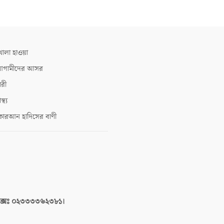
োলা হাওয়া
গামীদের আসর
ারী
াস্থ্য
োরআন হাদিসের বাণী
াক্সঃ ০২৩৩৩৩৬২৩৮১।