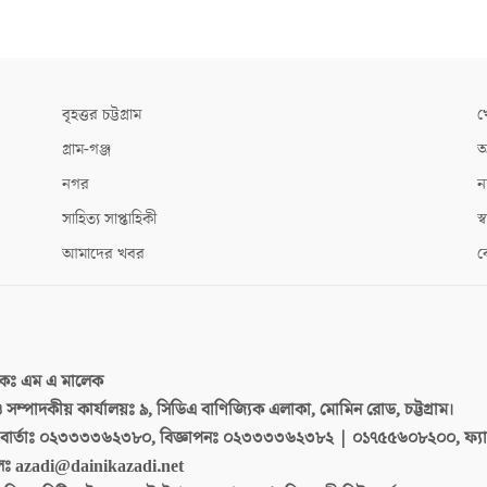
বৃহত্তর চট্টগ্রাম
খ
গ্রাম-গঞ্জ
আ
নগর
ন
সাহিত্য সাপ্তাহিকী
স্ব
আমাদের খবর
ক
দকঃ
এম এ মালেক
 ও সম্পাদকীয় কার্যালয়ঃ
৯, সিডিএ বাণিজ্যিক এলাকা, মোমিন রোড, চট্টগ্রাম।
ার্তাঃ
০২৩৩৩৩৬২৩৮০, বিজ্ঞাপনঃ ০২৩৩৩৩৬২৩৮২ | ০১৭৫৫৬০৮২০০, ফ্য
লঃ
azadi@dainikazadi.net