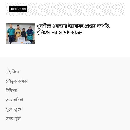
আরও খবর
খুলশীতে ৪ হাজার ইয়াবাসহ গ্রেপ্তার দম্পতি,
পুলিশের নজরে মাদক চক্র
এই দিনে
কৌতুক কণিকা
চিঠিপত্র
তথ্য কণিকা
সুখে দুঃখে
হৃদয় বৃত্তি