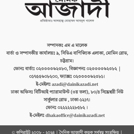
সম্পাদকঃ
এম এ মালেক
বার্তা ও সম্পাদকীয় কার্যালয়ঃ
৯, সিডিএ বাণিজ্যিক এলাকা, মোমিন রোড,
চট্টগ্রাম।
ফোনঃ বার্তাঃ
০২৩৩৩৩৬২৩৮০, বিজ্ঞাপনঃ ০২৩৩৩৩৬২৩৮২ |
০১৭৫৫৬০৮২০০, ফ্যাক্সঃ ০২৩৩৩৩৬২৩৮১।
ই-মেইলঃ
azadi@dainikazadi.net
ঢাকা অফিসঃ
বিটিআই প্যারামাউন্ট (৩য় তলা), ৮০/৪ সিদ্ধেশ্বরী নিউ
সার্কুলার রোড , ঢাকা-১২১৭।
ফোনঃ
০২২২২২২৮৫৮২ ।
ই-মেইলঃ
dhakaoffice@dainikazadi.net
© কপিরাইট ২০০৮ - ২০২৪ | দৈনিক আজাদী কতৃক সর্বস্বত্ব সংরক্ষিত |