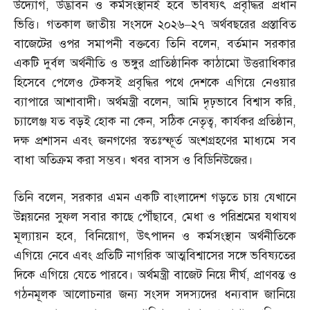
উদ্যোগ
,
উদ্ভাবন ও কর্মসংস্থানই হবে ভবিষ্যৎ প্রবৃদ্ধির প্রধান
ভিত্তি। গতকাল জাতীয় সংসদে ২০২৬
–
২৭ অর্থবছরের প্রস্তাবিত
বাজেটের ওপর সমাপনী বক্তব্যে তিনি বলেন
,
বর্তমান সরকার
একটি দুর্বল অর্থনীতি ও ভঙ্গুর প্রাতিষ্ঠানিক কাঠামো উত্তরাধিকার
হিসেবে পেলেও টেকসই প্রবৃদ্ধির পথে দেশকে এগিয়ে নেওয়ার
ব্যাপারে আশাবাদী। অর্থমন্ত্রী বলেন
,
আমি দৃঢ়ভাবে বিশ্বাস করি
,
চ্যালেঞ্জ যত বড়ই হোক না কেন
,
সঠিক নেতৃত্ব
,
কার্যকর প্রতিষ্ঠান
,
দক্ষ প্রশাসন এবং জনগণের স্বতঃস্ফূর্ত অংশগ্রহণের মাধ্যমে সব
বাধা অতিক্রম করা সম্ভব। খবর বাসস ও বিডিনিউজের।
তিনি বলেন
,
সরকার এমন একটি বাংলাদেশ গড়তে চায় যেখানে
উন্নয়নের সুফল সবার কাছে পৌঁছাবে
,
মেধা ও পরিশ্রমের যথাযথ
মূল্যায়ন হবে
,
বিনিয়োগ
,
উৎপাদন ও কর্মসংস্থান অর্থনীতিকে
এগিয়ে নেবে এবং প্রতিটি নাগরিক আত্মবিশ্বাসের সঙ্গে ভবিষ্যতের
দিকে এগিয়ে যেতে পারবে। অর্থমন্ত্রী বাজেট নিয়ে দীর্ঘ
,
প্রাণবন্ত ও
গঠনমূলক আলোচনার জন্য সংসদ সদস্যদের ধন্যবাদ জানিয়ে