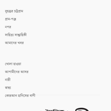
বৃহত্তর চট্টগ্রাম
গ্রাম-গঞ্জ
নগর
সাহিত্য সাপ্তাহিকী
আমাদের খবর
খোলা হাওয়া
আগামীদের আসর
নারী
স্বাস্থ্য
কোরআন হাদিসের বাণী