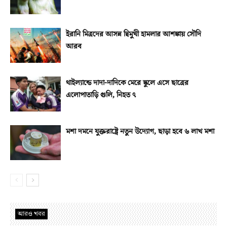
ইরানি মিত্রদের আসন্ন দ্বিমুখী হামলার আশঙ্কায় সৌদি
আরব
থাইল্যান্ডে দাদা-দাদিকে মেরে স্কুলে এসে ছাত্রের
এলোপাতাড়ি গুলি, নিহত ৭
মশা দমনে যুক্তরাষ্ট্রে নতুন উদ্যোগ, ছাড়া হবে ৬ লাখ মশা
আরও খবর