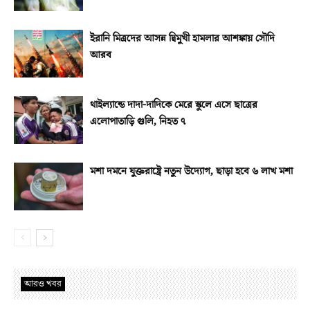
ইরানি মিত্রদের আসন্ন দ্বিমুখী হামলার আশঙ্কায় সৌদি
আরব
থাইল্যান্ডে দাদা-দাদিকে মেরে স্কুলে এসে ছাত্রের
এলোপাতাড়ি গুলি, নিহত ৭
মশা দমনে যুক্তরাষ্ট্রে নতুন উদ্যোগ, ছাড়া হবে ৬ লাখ মশা
আরও খবর