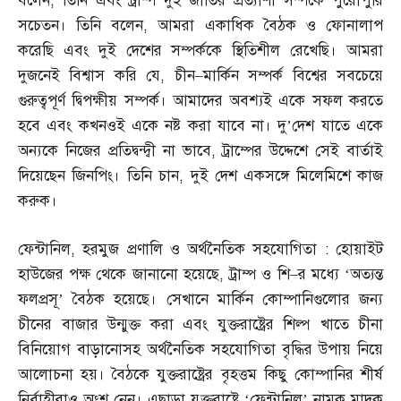
বলেন
,
তিনি এবং ট্রাম্প দুই জাতির প্রত্যাশা সম্পর্কে পুরোপুরি
সচেতন। তিনি বলেন
,
আমরা একাধিক বৈঠক ও ফোনালাপ
করেছি এবং দুই দেশের সম্পর্ককে স্থিতিশীল রেখেছি। আমরা
দুজনেই বিশ্বাস করি যে
,
চীন
–
মার্কিন সম্পর্ক বিশ্বের সবচেয়ে
গুরুত্বপূর্ণ দ্বিপক্ষীয় সম্পর্ক। আমাদের অবশ্যই একে সফল করতে
হবে এবং কখনওই একে নষ্ট করা যাবে না। দু’দেশ যাতে একে
অন্যকে নিজের প্রতিদ্বন্দ্বী না ভাবে
,
ট্রাম্পের উদ্দেশে সেই বার্তাই
দিয়েছেন জিনপিং। তিনি চান
,
দুই দেশ একসঙ্গে মিলেমিশে কাজ
করুক।
ফেন্টানিল
,
হরমুজ প্রণালি ও অর্থনৈতিক সহযোগিতা
:
হোয়াইট
হাউজের পক্ষ থেকে জানানো হয়েছে
,
ট্রাম্প ও শি
–
র মধ্যে ‘অত্যন্ত
ফলপ্রসূ’ বৈঠক হয়েছে। সেখানে মার্কিন কোম্পানিগুলোর জন্য
চীনের বাজার উন্মুক্ত করা এবং যুক্তরাষ্ট্রের শিল্প খাতে চীনা
বিনিয়োগ বাড়ানোসহ অর্থনৈতিক সহযোগিতা বৃদ্ধির উপায় নিয়ে
আলোচনা হয়। বৈঠকে যুক্তরাষ্ট্রের বৃহত্তম কিছু কোম্পানির শীর্ষ
নির্বাহীরাও অংশ নেন। এছাড়া যুক্তরাষ্ট্রে ‘ফেন্টানিল’ নামক মাদক