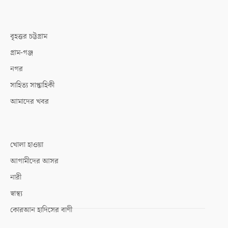
বৃহত্তর চট্টগ্রাম
গ্রাম-গঞ্জ
নগর
সাহিত্য সাপ্তাহিকী
আমাদের খবর
খোলা হাওয়া
আগামীদের আসর
নারী
স্বাস্থ্য
কোরআন হাদিসের বাণী