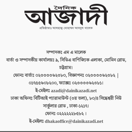
সম্পাদকঃ
এম এ মালেক
বার্তা ও সম্পাদকীয় কার্যালয়ঃ
৯, সিডিএ বাণিজ্যিক এলাকা, মোমিন রোড,
চট্টগ্রাম।
ফোনঃ বার্তাঃ
০২৩৩৩৩৬২৩৮০, বিজ্ঞাপনঃ ০২৩৩৩৩৬২৩৮২ |
০১৭৫৫৬০৮২০০, ফ্যাক্সঃ ০২৩৩৩৩৬২৩৮১।
ই-মেইলঃ
azadi@dainikazadi.net
ঢাকা অফিসঃ
বিটিআই প্যারামাউন্ট (৩য় তলা), ৮০/৪ সিদ্ধেশ্বরী নিউ
সার্কুলার রোড , ঢাকা-১২১৭।
ফোনঃ
০২২২২২২৮৫৮২ ।
ই-মেইলঃ
dhakaoffice@dainikazadi.net