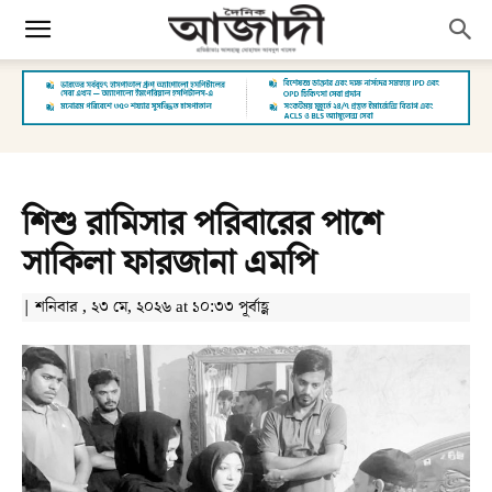
শিশু রামিসার পরিবারের পাশে
সাকিলা ফারজানা এমপি
| শনিবার , ২৩ মে, ২০২৬ at ১০:৩৩ পূর্বাহ্ণ