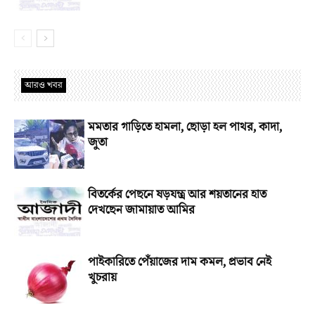
আরও খবর
মমতার গাড়িতে হামলা, ছোড়া হল পাথর, কাদা,
জুতা
বিতর্কের পেছনে ষড়যন্ত্র আর শয়তানের হাত
দেখছেন জামায়াত আমির
পাইকারিতে পেঁয়াজের দাম কমল, প্রভাব নেই
খুচরায়