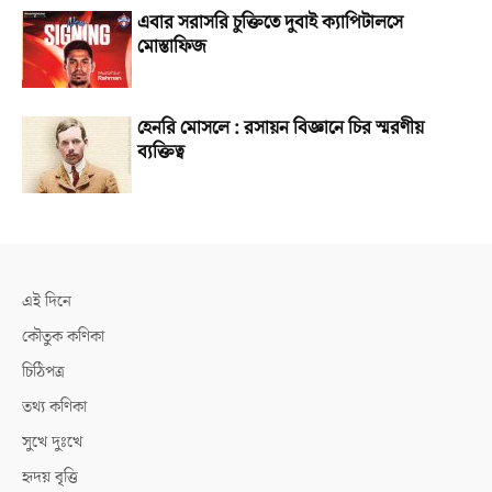
এবার সরাসরি চুক্তিতে দুবাই ক্যাপিটালসে
মোস্তাফিজ
হেনরি মোসলে : রসায়ন বিজ্ঞানে চির স্মরণীয়
ব্যক্তিত্ব
এই দিনে
কৌতুক কণিকা
চিঠিপত্র
তথ্য কণিকা
সুখে দুঃখে
হৃদয় বৃত্তি