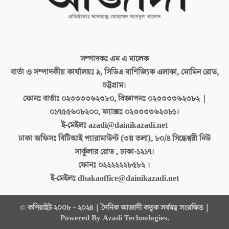
সম্পাদকঃ
এম এ মালেক
বার্তা ও সম্পাদকীয় কার্যালয়ঃ
৯, সিডিএ বাণিজ্যিক এলাকা, মোমিন রোড,
চট্টগ্রাম।
ফোনঃ বার্তাঃ
০২৩৩৩৩৬২৩৮০, বিজ্ঞাপনঃ ০২৩৩৩৩৬২৩৮২ |
০১৭৫৫৬০৮২০০, ফ্যাক্সঃ ০২৩৩৩৩৬২৩৮১।
ই-মেইলঃ
azadi@dainikazadi.net
ঢাকা অফিসঃ
বিটিআই প্যারামাউন্ট (৩য় তলা), ৮০/৪ সিদ্ধেশ্বরী নিউ
সার্কুলার রোড , ঢাকা-১২১৭।
ফোনঃ
০২২২২২২৮৫৮২ ।
ই-মেইলঃ
dhakaoffice@dainikazadi.net
© কপিরাইট ২০০৮ - ২০২৪ | দৈনিক আজাদী কতৃক সর্বস্বত্ব সংরক্ষিত |
Powered By Azadi Technologies.