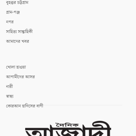
বৃহত্তর চট্টগ্রাম
গ্রাম-গঞ্জ
নগর
সাহিত্য সাপ্তাহিকী
আমাদের খবর
খোলা হাওয়া
আগামীদের আসর
নারী
স্বাস্থ্য
কোরআন হাদিসের বাণী