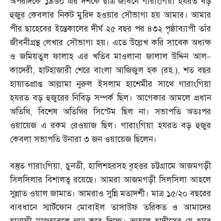
অপরদিকে ১৯৬০ এর দশকে ছাত্র জীবনে গারাংগিয়া হযরত বড়
হুজুর কেবলার নিকট মুরিদ হওয়ার সৌভাগ্য হয় আমার। আমার
পীর ছাহেবের ইন্তেকালের দীর্ঘ ২৫ বছর পর ৪৩২ পৃষ্ঠাব্যাপী তাঁর
জীবনীগ্রন্থ লেখার সৌভাগ্য হয়। এতে উল্লেখ করি সাবেক অধ্যক্ষ
ও জমিয়তুল ফালাহ এর খতিব মাওলানা জালাল উদ্দিন আল
–
কাদেরী
,
হাটহাজারী শেরে বাংলা আজিজুল হক
(
রহ
.),
শত বছর
হায়াতপ্রাপ্ত আল্লামা নুরুল ইসলাম হাশেমীর সাথে গারাংগিয়া
হযরত বড় হুজুরের নিবিড় সম্পর্ক ছিল। আগেকার আমলে প্রধান
অতিথি
,
বিশেষ অতিথির সিস্টেম ছিল না। সভাপতি অতঃপর
ওয়ায়েজ এ রকম রেওয়াজ ছিল। গারাংগিয়া হযরত বড় হুজুর
কেবলা সভাপতি উনারা ৩ জন ওয়ায়েজ ছিলেন।
বস্তুত গারাংগিয়া
,
চুনতী
,
হালিশহরসহ বৃহত্তর চট্টগ্রামে আজমগড়ী
সিলসিলার বিশালত্ব রয়েছে। আমরা আজমগড়ী সিলসিলা আহলে
সুন্নাত ওয়াল জামাত। আমরাও সুন্নি মতাদর্শী। মাত্র ১৫
/
২০ বছরের
ব্যবধানে স্মার্টফোন মোবাইল তাসাউফ তরিকত ও আমাদের