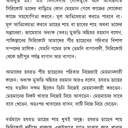
অভিভুত হই। এই সিলসিলার লোকমুখে শুনে আসছিলাম
সিরিকোট তাদের বাড়িতে কোন মেহমান গেলে কাজের লোকেরা
কাজে সহযোগিতা করবে। মূল আতিথেয়তা করতে পারবে না।
মূল আতিথেয়তা করবে তাহের শাহ বা ছাবের শাহ অথবা তাদের
সন্তানেরা। জামেয়ার অধ্যক্ষ
(
অবঃ
)
মুফতি অছিয়র রহমান বলেন
,
পাকিস্তানের সিরিকোট আমাদের পীর ছাহেবের পরিবার বিশাল
সম্পদের মালিক। যেমনি গমের চাষ তেমনি বাগানাদী
,
সিরিকোট
থেকে হরীপুর পর্যন্ত বাগান আর বাগান।
আমাদের হযরত পীর ছাহেবের পরিবার নিজেরাই মেহমানদারী
করেন। অধ্যক্ষ মুফতি অছিয়র রহমান আরও বলেন
,
হযরত তাহের
শাহ যতদিন সক্ষম ছিলেন তিনি নিজেই মেহমানদারী করতেন।
মেহমানের নিকট খাবার নিজেই নিয়ে আসতেন। মেহমানের সাথে
বসে খেতেন
,
অতঃপর খাবারের বাসন
,
বাটি নিজে নিয়ে যেতেন।
বর্তমানে হযরত তাহের শাহ খুবই অসুস্থ। হযরত ছাহেব শাহ
সিরিকোট শরীফে থাকলে একইভাবে হাতে মাথায় করে খাবার