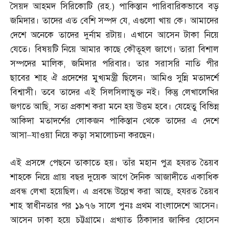
সৈয়দ আহমদ সিরিকোটি
(
রহ
.)
পাকিস্তান পারিবারিকভাবে বড়
জমিদার। তাদের এত বেশি সম্পদ যে
,
এগুলো খায় কে। আমাদের
দেশে অনেকে তাদের দুর্নাম রটায়। এখানে আসেন টাকা নিয়ে
যেতে। বিষয়টি নিয়ে আমার কাছে কৌতূহল জাগে। তারা বিশাল
সম্পদের মালিক
,
জমিদার পরিবার। তার সরাসরি নাতি পীর
ছাবের শাহ ঐ প্রদেশের মুখ্যমন্ত্রী ছিলেন। আমিও সুন্নি মতাদর্শে
বিশ্বাসী। তবে তাদের এই সিলসিলাভুক্ত নই। কিন্তু লেখালেখির
জগতে আছি
,
সত্য প্রকাশ করা মনে হয় উত্তম হবে। যেহেতু বিভিন্ন
আকিদা মতাদর্শের লোকজন পাকিস্তান থেকে তাদের এ দেশে
আসা
–
যাওয়া নিয়ে কড়া সমালোচনা করছেন।
এই প্রসঙ্গে পেছনে তাকাতে হয়। তাঁর মহান পুত্র হযরত তৈয়ব
শাহকে নিয়ে প্রায় বছর দুয়েক আগে দৈনিক আজাদীতে একাধিক
প্রবন্ধ লেখা হয়েছিল। এ প্রবন্ধে উল্লেখ করা আছে
,
হযরত তৈয়ব
শাহ স্বাধীনতার পর ১৯৭৬ সালে পুনঃ প্রথম বাংলাদেশে আসেন।
আসেন ঢাকা হয়ে চট্টগ্রামে। প্রখ্যাত ঠিকাদার জাকির হোসেন