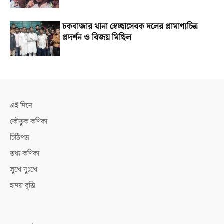
চকবাজার থানা স্বেচ্ছাসেবক দলের প্রামাণ্যচিত্র
প্রদর্শন ও বিজয় মিছিল
এই দিনে
কৌতুক কণিকা
চিঠিপত্র
তথ্য কণিকা
সুখে দুঃখে
হৃদয় বৃত্তি