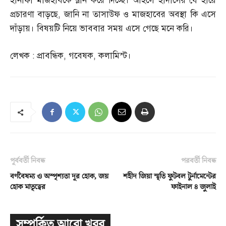
হানাফী মাজহাবকে ম্লান করে দিচ্ছে। আহলে হাদীসের যে হারে
প্রচারণা বাড়ছে
,
জানি না তাসাউফ ও মাজহাবের অবস্থা কি এসে
দাঁড়ায়। বিষয়টি নিয়ে ভাববার সময় এসে গেছে মনে করি।
লেখক
:
প্রাবন্ধিক
,
গবেষক
,
কলামিস্ট।
পূর্ববর্তী নিবন্ধ
পরবর্তী নিবন্ধ
বর্ণবৈষম্য ও অস্পৃশ্যতা দূর হোক, জয়
শহীদ জিয়া স্মৃতি ফুটবল টুর্নামেন্টের
হোক মাতৃত্বের
ফাইনাল ৪ জুলাই
সম্পর্কিত আরো খবর