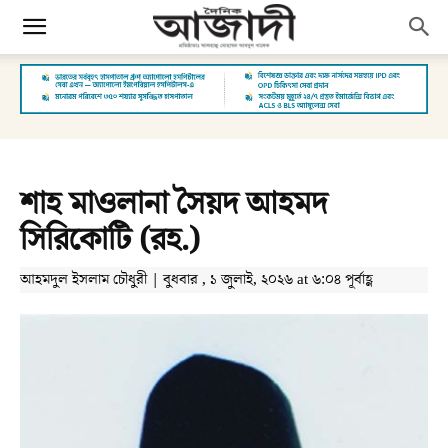
শাহ মাওলানা সৈয়দ আহমদ
সিরিকোটি (রহ.)
আহমদুল ইসলাম চৌধুরী | বুধবার , ১ জুলাই, ২০২৬ at ৬:০৪ পূর্বাহ্ণ