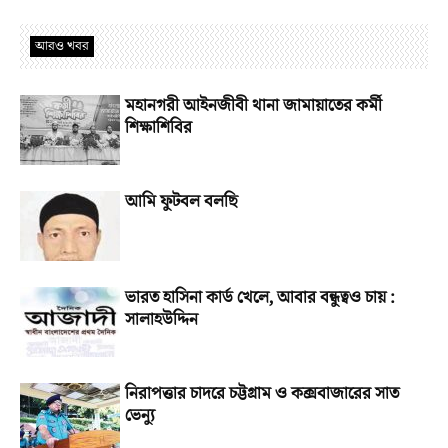
আরও খবর
মহানগরী আইনজীবী থানা জামায়াতের কর্মী
শিক্ষাশিবির
আমি ফুটবল বলছি
ভারত হাসিনা কার্ড খেলে, আবার বন্ধুত্বও চায় :
সালাহউদ্দিন
নিরাপত্তার চাদরে চট্টগ্রাম ও কক্সবাজারের সাত
ভেন্যু