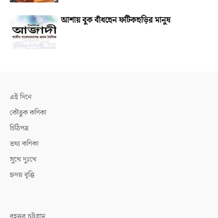
আশায় বুক বাঁধছেন ফটিকছড়ির মানুষ
এই দিনে
কৌতুক কণিকা
চিঠিপত্র
তথ্য কণিকা
সুখে দুঃখে
হৃদয় বৃত্তি
বৃহত্তর চট্টগ্রাম