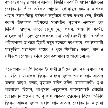
বাতাবরণ গড়ার আহ্বান জানান। হিজরি নববর্ষ উদযাপন পরিষদের
চেয়ারম্যান পীরে তরিকত আল্লামা গোলামুর রহমান আশরফ
শাহ’র সভাপতিত্বে বর্ষবরণ অনুষ্ঠানে স্বাগত বক্তব্য দেন
,
হিজরি
নববর্ষ উদযাপন পরিষদের মহাসচিব মুহাম্মদ এনামুল হক
ছিদ্দিকী। হাম্‌্‌দ
,
না’তে রাসূল
(
দ
.),
গজল
,
কাওয়ালি
,
মরমী
,
মাইজভাণ্ডারী
,
দেশাত্মবোধকসহ নানা উজ্জীবনধর্মী গান ও সঙ্গীত
পরিবেশনের মাধ্যমে হিজরি নতুন বছরকে বরণ করে নেন ইসলামী
সাংস্কৃতিক সংগঠনের শায়ের ও খুদে শিল্পীরা। গজল
,
গান ও
সঙ্গীত পরিবেশনের ফাঁকে চলে কথামালা ও আলোচনা সভা।
এতে প্রধান অতিথি ছিলেন ইসলামী ফ্রন্ট চেয়ারম্যান মাওলানা এম
এ মতিন। উদ্বোধক ছিলেন আহলে সুন্নাত ওয়াল জামাআত’র
অধ্যক্ষ আবুল ফরাহ মুহাম্মদ ফরিদ উদ্দিন আলকাদেরী। মুখ্য
আলোচক ছিলেন
,
আঞ্জুমান এডুকেশন ম্যানেজম্যান্ট বোর্ডের
চেয়ারম্যান প্রফেসর ড
.
নূ ক ম আকবর হোসেন। বিশেষ অতিথি
ছিলেন আহলে সুন্নাত ওয়াল জামাআত’র চেয়ারম্যান আল্লামা