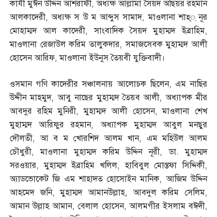
কাযী মুঈন উদ্দিন আশরাফী
,
অধ্যক্ষ আল্লামা সৈয়দ অছিয়র রহমান
আলকাদেরী
,
অধ্যক্ষ স উ ম আব্দুস সামাদ
,
মাওলানা শাহ্‌্‌ নূর
মোহাম্মদ আল কাদেরী
,
সাংবাদিক সৈয়দ মুহাম্মদ ইব্রাহিম
,
মাওলানা রেজাউল করিম তালুকদার
,
সমাজসেবক মুহাম্মদ আলী
হোসেন আরিফ
,
মাওলানা ইউনুস তৈয়বী যুক্তিবাদী।
ওসমান গণি কাদেরীর সঞ্চালনায় আলোচক ছিলেন
,
এম নাছির
উদ্দীন মাহমুদ
,
আবু নাছের মুহাম্মদ তৈয়ব আলী
,
অধ্যাপক মীর
আবদুর রহিম মুনিরী
,
মুহাম্মদ আলী হোসেন
,
মাওলানা শেখ
মুহাম্মদ আরিফুর রহমান
,
অধ্যাপক মুহাম্মদ আবুল মনছুর
দৌলতী
,
আ ব ম খোরশিদ আলম খান
,
এম মহিউল আলম
চৌধুরী
,
মাওলানা মুহাম্মদ করিম উদ্দিন নূরী
,
ডা
.
মুহাম্মদ
সরওয়ার
,
মুহাম্মদ ইব্রাহিম খলিল
,
হাবিবুল মোস্তফা সিদ্দিকী
,
অ্যাডভোকেট জি এম শাহাদত হোসোইন মানিক
,
আজিম উদ্দিন
আহমেদ জনি
,
মুহাম্মদ আমানউল্লাহ
,
আবদুল করিম সেলিম
,
আমান উল্লাহ আমান
,
বেলাল হোসেন
,
আলমগীর ইসলাম বঈদী
,