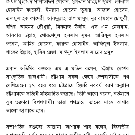
সৈয়দ মুহাম্মদ সালাউদ্দিন খোকন
,
সুলতান মাহমুদ সুমন
,
ইকবাল
হোসাইন কাদেরী
,
ইমরান হোসেন তুষার
,
আজাদ হোসেন
,
এনামুল হক কাদেরী
,
আবদুল্লাহ আল মাসুম
,
নুর রায়হান চৌধুরী
,
বশির আহমদ চৌধুরী
,
মিনহাজ উদ্দীন
,
এস এম মেজবাহ
,
আবরার উল্লাহ
,
খোরশেদুল ইসলাম সুমন
,
আরিফুল ইসলাম
রুবেল
,
আমির হোসেন
,
ফারুক হোসাইন
,
আজিজুল ইসলাম
,
শাকের উল্লাহ
,
হাবিব রেজা
,
মাঈনুল ইসলাম সায়েদ প্রমুখ।
প্রধান অতিথির বক্তব্যে এম এ মতিন বলেন
,
চট্টগ্রাম দেশের
সাংস্কৃতিক রাজধানী। চট্টগ্রাম সকল ক্ষেত্রে দেশবাসীকে পথ
দেখিয়েছে। ১৭ বছর ধরে চট্টগ্রামে হিজরি নববর্ষ বরণ অনুষ্ঠান
চট্টগ্রামকে সত্যিই মহিমান্বিত করেছে। তিনি আরো বলেন
,
বর্তমানে
যুব তরুণরা বিপথগামী। তারা পথভ্রান্ত। তাদের মাঝে আশার
আলো জাগাতে হবে।
সভাপতির বক্তব্যে আল্লামা আশরফ শাহ বলেন
,
বিজাতীয়