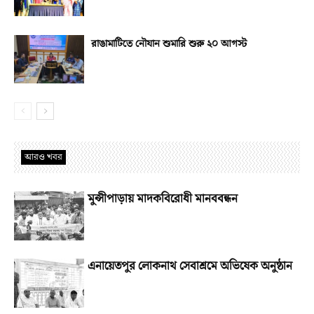
রাঙামাটিতে নৌযান শুমারি শুরু ২০ আগস্ট
আরও খবর
মুন্সীপাড়ায় মাদকবিরোধী মানববন্ধন
এনায়েতপুর লোকনাথ সেবাশ্রমে অভিষেক অনুষ্ঠান