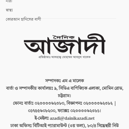
নারী
স্বাস্থ্য
কোরআন হাদিসের বাণী
সম্পাদকঃ
এম এ মালেক
বার্তা ও সম্পাদকীয় কার্যালয়ঃ
৯, সিডিএ বাণিজ্যিক এলাকা, মোমিন রোড,
চট্টগ্রাম।
ফোনঃ বার্তাঃ
০২৩৩৩৩৬২৩৮০, বিজ্ঞাপনঃ ০২৩৩৩৩৬২৩৮২ |
০১৭৫৫৬০৮২০০, ফ্যাক্সঃ ০২৩৩৩৩৬২৩৮১।
ই-মেইলঃ
azadi@dainikazadi.net
ঢাকা অফিসঃ
বিটিআই প্যারামাউন্ট (৩য় তলা), ৮০/৪ সিদ্ধেশ্বরী নিউ