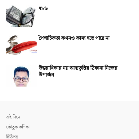
৭৮৬
পৈশাচিকতা কখনও কাম্য হতে পারে না
উত্তরাধিকার নয় আত্মতৃপ্তির ঠিকানা নিজের
উপার্জন
এই দিনে
কৌতুক কণিকা
চিঠিপত্র