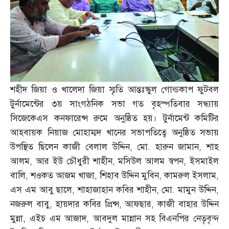
শহীদ জিয়া ও খালেদা জিয়া স্মৃতি আন্তঃস্কুল গোল্ডকাপ ফুটবল
টুর্নামেন্টের ৩য় সাংগঠনিক সভা গত বৃহস্পতিবার সন্ধ্যায়
সিজেকেএস কনফারেন্স রুমে অনুষ্ঠিত হয়। টুর্নামেন্ট কমিটির
আহবায়ক নিয়াজ মোহাম্মদ খানের সভাপতিত্বে অনুষ্ঠিত সভায়
উপস্থিত ছিলেন কাজী বেলাল উদ্দিন
,
মো
.
হারুন জামান
,
শাহ
আলম
,
আর ইউ চৌধুরী শাহীন
,
মসিউল আলম স্বপন
,
ইসমাইল
বালি
,
শওকত আজম খাজা
,
শিহাব উদ্দিন মুবিন
,
কামরুল ইসলাম
,
এস এম আবু ছালে
,
শাহাজাহান কবির শাহীন
,
মো
.
মামুন উদ্দিন
,
নজরুল বাবু
,
হায়দার কবির প্রিন্স
,
আফছার
,
কাজী বাহার উদ্দিন
মুন্না
,
এইচ এম আজাদ
,
আবদুল মান্নান সহ বিএনপির নেতৃবৃন্দ