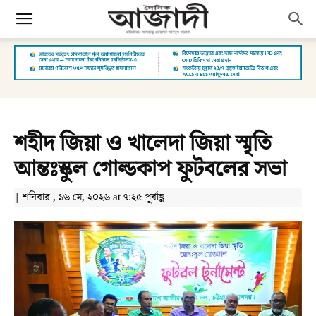
শহীদ জিয়া ও খালেদা জিয়া স্মৃতি
আন্তঃস্কুল গোল্ডকাপ ফুটবলের সভা
| শনিবার , ১৬ মে, ২০২৬ at ৭:২৫ পূর্বাহ্ণ