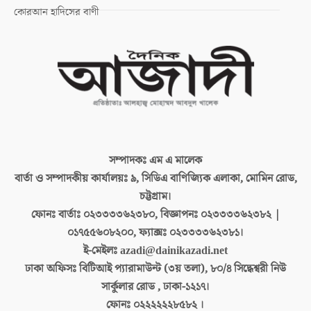
কোরআন হাদিসের বাণী
সম্পাদকঃ
এম এ মালেক
বার্তা ও সম্পাদকীয় কার্যালয়ঃ
৯, সিডিএ বাণিজ্যিক এলাকা, মোমিন রোড,
চট্টগ্রাম।
ফোনঃ বার্তাঃ
০২৩৩৩৩৬২৩৮০, বিজ্ঞাপনঃ ০২৩৩৩৩৬২৩৮২ |
০১৭৫৫৬০৮২০০, ফ্যাক্সঃ ০২৩৩৩৩৬২৩৮১।
ই-মেইলঃ
azadi@dainikazadi.net
ঢাকা অফিসঃ
বিটিআই প্যারামাউন্ট (৩য় তলা), ৮০/৪ সিদ্ধেশ্বরী নিউ
সার্কুলার রোড , ঢাকা-১২১৭।
ফোনঃ
০২২২২২২৮৫৮২ ।