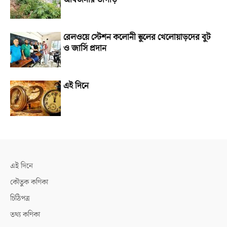
রেলওয়ে স্টেশন কলোনী স্কুলের খেলোয়াড়দের বুট
ও জার্সি প্রদান
এই দিনে
এই দিনে
কৌতুক কণিকা
চিঠিপত্র
তথ্য কণিকা