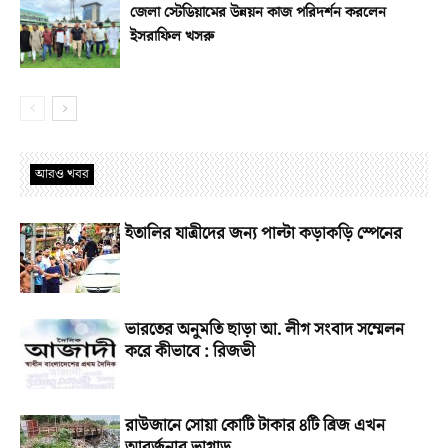
জেলা স্টেডিয়ামের উন্নয়ন কাজ পরিদর্শন করলেন
ইসরাফিল খসরু
আরও খবর
ইতালির যাত্রীদের জন্য পাল্টা কড়াকড়ি স্পেনের
ভারতের অনুমতি ছাড়া আ. লীগ সংবাদ সম্মেলন
করে কীভাবে : রিজভী
রাউজানে সোয়া কোটি টাকার ৪টি ব্রিজ এখন
আবর্জনার ভাগাড়