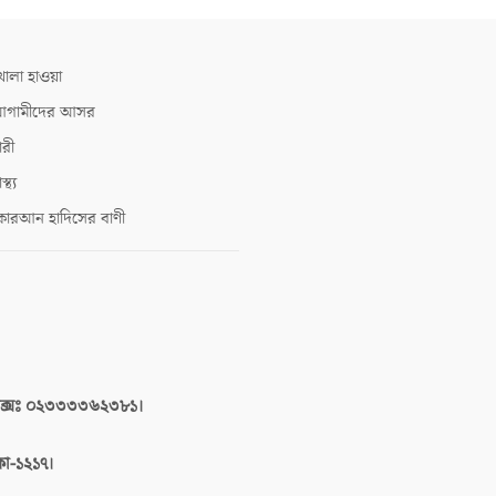
োলা হাওয়া
গামীদের আসর
ারী
াস্থ্য
োরআন হাদিসের বাণী
াক্সঃ ০২৩৩৩৩৬২৩৮১।
াকা-১২১৭।