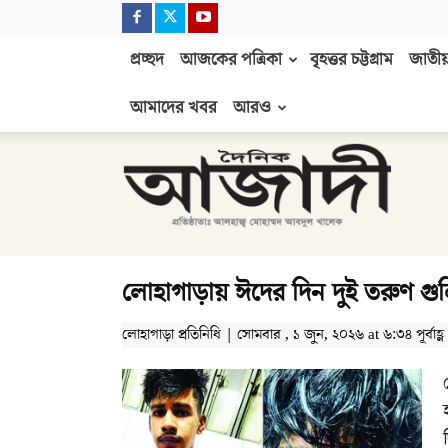
প্রচ্ছদ
আজকের পত্রিকা
বৃহত্তর চট্টগ্রাম
জাতীয়
আমাদের খবর
আরও
দৈনিক
আজাদী
লোহাগাড়ায় ঈদের দিন দুই তরুণ গুলি
লোহাগাড়া প্রতিনিধি | সোমবার , ১ জুন, ২০২৬ at ৬:৩৪ পূর্বাহ্ণ