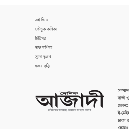
এই দিনে
কৌতুক কণিকা
চিঠিপত্র
তথ্য কণিকা
সুখে দুঃখে
হৃদয় বৃত্তি
সম্পা
বার্তা
ফোনঃ ব
ই-মেই
ঢাকা 
ফোনঃ