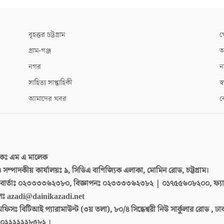
বৃহত্তর চট্টগ্রাম
খ
গ্রাম-গঞ্জ
আ
নগর
ন
সাহিত্য সাপ্তাহিকী
স্ব
আমাদের খবর
ক
দকঃ
এম এ মালেক
 ও সম্পাদকীয় কার্যালয়ঃ
৯, সিডিএ বাণিজ্যিক এলাকা, মোমিন রোড, চট্টগ্রাম।
ার্তাঃ
০২৩৩৩৩৬২৩৮০, বিজ্ঞাপনঃ ০২৩৩৩৩৬২৩৮২ | ০১৭৫৫৬০৮২০০, ফ্য
লঃ
azadi@dainikazadi.net
অফিসঃ
বিটিআই প্যারামাউন্ট (৩য় তলা), ৮০/৪ সিদ্ধেশ্বরী নিউ সার্কুলার রোড , ঢ
০২২২২২২৮৫৮২ ।