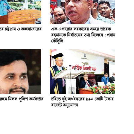
দরে চট্টগ্রাম ও কক্সবাজারের
এক-এগারোর সরকারের সময়ে তারেক
রহমানকে নির্যাতনের তথ্য মিলেছে : প্রধান
কৌঁসুলি
ুমে মিলল পুলিশ কর্মকর্তার
চবিতে দুই অর্থবছরের ৯৯৩ কোটি টাকার
বাজেট অনুমোদন