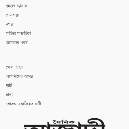
বৃহত্তর চট্টগ্রাম
গ্রাম-গঞ্জ
নগর
সাহিত্য সাপ্তাহিকী
আমাদের খবর
খোলা হাওয়া
আগামীদের আসর
নারী
স্বাস্থ্য
কোরআন হাদিসের বাণী