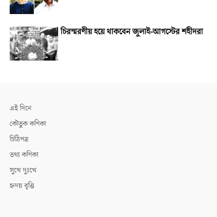
চিরস্মরণীয় হয়ে থাকবেন জুলাই-আগস্টের শহীদরা
এই দিনে
কৌতুক কণিকা
চিঠিপত্র
তথ্য কণিকা
সুখে দুঃখে
হৃদয় বৃত্তি