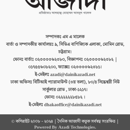
সম্পাদকঃ
এম এ মালেক
বার্তা ও সম্পাদকীয় কার্যালয়ঃ
৯, সিডিএ বাণিজ্যিক এলাকা, মোমিন রোড,
চট্টগ্রাম।
ফোনঃ বার্তাঃ
০২৩৩৩৩৬২৩৮০, বিজ্ঞাপনঃ ০২৩৩৩৩৬২৩৮২ |
০১৭৫৫৬০৮২০০, ফ্যাক্সঃ ০২৩৩৩৩৬২৩৮১।
ই-মেইলঃ
azadi@dainikazadi.net
ঢাকা অফিসঃ
বিটিআই প্যারামাউন্ট (৩য় তলা), ৮০/৪ সিদ্ধেশ্বরী নিউ
সার্কুলার রোড , ঢাকা-১২১৭।
ফোনঃ
০২২২২২২৮৫৮২ ।
ই-মেইলঃ
dhakaoffice@dainikazadi.net
© কপিরাইট ২০০৮ - ২০২৪ | দৈনিক আজাদী কতৃক সর্বস্বত্ব সংরক্ষিত |
Powered By Azadi Technologies.