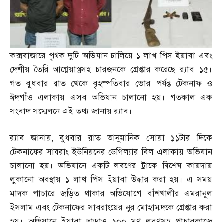
কক্সবাজারে পৃথক দুটি অভিযান চালিয়ে ১ লাখ পিস ইয়াবা এবং
দেশীয় তৈরি আগ্নেয়াস্ত্রসহ চারজনকে গ্রেপ্তার করেছে র‌্যাব
–
১৫।
গত বুধবার রাত থেকে বৃহস্পতিবার ভোর পর্যন্ত টেকনাফ ও
ঈদগাঁও এলাকায় এসব অভিযান চালানো হয়। গতকাল এক
সংবাদ সম্মেলনে এই তথ্য জানায় র‌্যাব।
র‌্যাব জানায়
,
বুধবার রাত আনুমানিক সোয়া ১১টার দিকে
টেকনাফের সাবরাং ইউনিয়নের ডেগিল্যার বিল এলাকায় অভিযান
চালানো হয়। অভিযানে একটি লবণের ট্রাকে বিশেষ কায়দায়
লুকানো অবস্থায় ১ লাখ পিস ইয়াবা উদ্ধার করা হয়। এ সময়
মাদক পাচারে জড়িত থাকার অভিযোগে বাঁশখালীর এমরানুল
ইসলাম এবং টেকনাফের সাবরাংয়ের নুর মোহাম্মদকে গ্রেপ্তার করা
হয়। অভিযানে ইয়াবা ছাড়াও ১০০ মণ লবণসহ পাচারকাজে