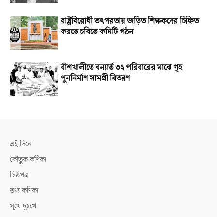
রাষ্ট্রবিরোধী তৎপরতায় জড়িত শিক্ষকদের চিহ্নিত
করতে চবিতে কমিটি গঠন
বাঁশখালীতে বন্যার্ত ৩২ পরিবারের মাঝে গৃহ
পুননির্মাণ সামগ্রী বিতরণ
এই দিনে
কৌতুক কণিকা
চিঠিপত্র
তথ্য কণিকা
সুখে দুঃখে