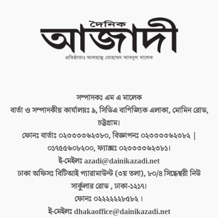
সম্পাদকঃ
এম এ মালেক
বার্তা ও সম্পাদকীয় কার্যালয়ঃ
৯, সিডিএ বাণিজ্যিক এলাকা, মোমিন রোড,
চট্টগ্রাম।
ফোনঃ বার্তাঃ
০২৩৩৩৩৬২৩৮০, বিজ্ঞাপনঃ ০২৩৩৩৩৬২৩৮২ |
০১৭৫৫৬০৮২০০, ফ্যাক্সঃ ০২৩৩৩৩৬২৩৮১।
ই-মেইলঃ
azadi@dainikazadi.net
ঢাকা অফিসঃ
বিটিআই প্যারামাউন্ট (৩য় তলা), ৮০/৪ সিদ্ধেশ্বরী নিউ
সার্কুলার রোড , ঢাকা-১২১৭।
ফোনঃ
০২২২২২২৮৫৮২ ।
ই-মেইলঃ
dhakaoffice@dainikazadi.net