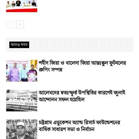
আরও খবর
শহীদ জিয়া ও খালেদা জিয়া আন্তঃস্কুল ফুটবলের
গ্রুপিং সম্পন্ন
আলেমদের স্বতঃস্ফূর্ত উপস্থিতির কারণেই জুলাই
আন্দোলন সফল হয়েছিল
চট্টগ্রাম এডুকেশন অ্যান্ড রিসার্চ ফাউন্ডেশনের
বার্ষিক সাধারণ সভা ও নির্বাচন