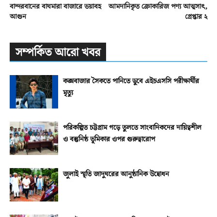
বান্দরবানের বাঘমারা বাজারে ভয়াবহ
আমদানিকৃত ক্রোকারিজ পণ্য আত্মসাৎ,
আগুন
গ্রেপ্তার ২
সম্পর্কিত আরো খবর
কক্সবাজার সৈকতে পানিতে ডুবে এইচএসসি পরীক্ষার্থীর
মৃত্যু
পরিকল্পিত চট্টগ্রাম গড়ে তুলতে সাংবাদিকদের দায়িত্বশীল
ও বস্তুনিষ্ঠ ভূমিকার ওপর গুরুত্বারোপ
জুলাই স্মৃতি জাদুঘরের আনুষ্ঠানিক উদ্বোধন