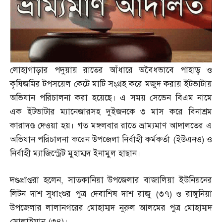
লোহাগাড়ার পদুয়ায় রাতের আঁধারে অবৈধভাবে পাহাড় ও
কৃষিজমির টপসয়েল কেটে মাটি সংগ্রহ করে মজুদ করায় ইটভাটায়
অভিযান পরিচালনা করা হয়েছে। এ সময় সেভেন বিএম নামে
এক ইটভাটার ম্যানেজারসহ দুইজনকে ৩ মাস করে বিনাশ্রম
কারাদণ্ড দেওয়া হয়। গত মঙ্গলবার রাতে ভ্রাম্যমাণ আদালতের এ
অভিযান পরিচালনা করেন উপজেলা নির্বাহী কর্মকর্তা
(
ইউএনও
)
ও
নির্বাহী ম্যাজিস্ট্রেট মুহাম্মদ ইনামুল হাছান।
দণ্ডপ্রাপ্তরা হলেন
,
সাতকানিয়া উপজেলার বাজালিয়া ইউনিয়নের
লিটন দাশ সুধাংশুর পুত্র দেবাশিষ দাশ রাজু
(
৩৭
)
ও রাঙ্গুনিয়া
উপজেলার লালানগরের মোহাম্মদ নুরুল আলমের পুত্র মোহাম্মদ
সোলাইমান
(
৩৪
)
।