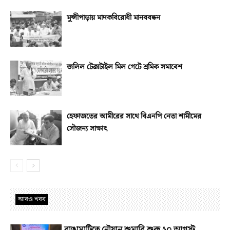
মুন্সীপাড়ায় মাদকবিরোধী মানববন্ধন
জলিল টেক্সটাইল মিল গেটে শ্রমিক সমাবেশ
হেফাজতের আমীরের সাথে বিএনপি নেতা শামীমের
সৌজন্য সাক্ষাৎ
আরও খবর