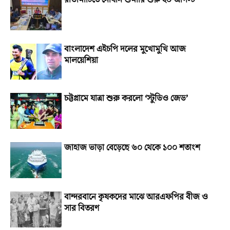
রাঙামাটিতে নৌযান শুমারি শুরু ২০ আগস্ট
বাংলাদেশ এইচপি দলের মুখোমুখি আজ
মালয়েশিয়া
চট্টগ্রামে যাত্রা শুরু করলো ‘স্টুডিও জেড’
জাহাজ ভাড়া বেড়েছে ৬০ থেকে ১০০ শতাংশ
বান্দরবানে কৃষকদের মাঝে আরএফপির বীজ ও
সার বিতরণ