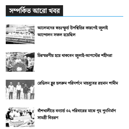
সম্পর্কিত আরো খবর
আলেমদের স্বতঃস্ফূর্ত উপস্থিতির কারণেই জুলাই
আন্দোলন সফল হয়েছিল
চিরস্মরণীয় হয়ে থাকবেন জুলাই-আগস্টের শহীদরা
রেডিসন ব্লুর হলরুম পরিদর্শনে মাহবুবের রহমান শামীম
বাঁশখালীতে বন্যার্ত ৩২ পরিবারের মাঝে গৃহ পুননির্মাণ
সামগ্রী বিতরণ