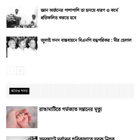
জ্ঞান অর্জনের পাশাপাশি তা হৃদয়ে ধারণ ও কর্মে
প্রতিফলিত করতে হবে
জুলাই সনদ বাস্তবায়নে বিএনপি বদ্ধপরিকর : মীর হেলাল
আরও খবর
রাঙামাটিতে গর্ভজাত সন্তানের মৃত্যু
সদরঘাটে দুর্বৃত্তের ছুরিকাঘাতে যুবক নিহত