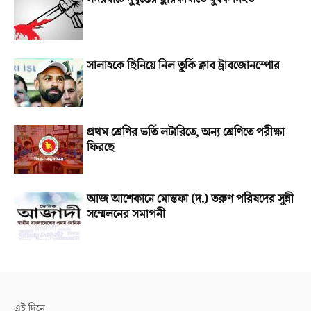
সালাহকে ছিনিয়ে নিল তুর্কি ক্লাব ট্রাবজোনস্পোর
প্রথম শ্রেণির ভর্তি লটারিতে, অন্য শ্রেণিতে পরীক্ষা
ফিরছে
আজ আশেকানে মোস্তফা (দ.) তরুণ পরিষদের সুন্নী
সম্মেলনের সমাপনী
এই দিনে