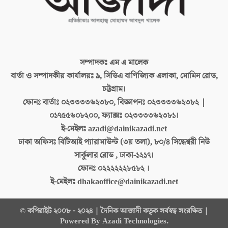
সম্পাদকঃ
এম এ মালেক
বার্তা ও সম্পাদকীয় কার্যালয়ঃ
৯, সিডিএ বাণিজ্যিক এলাকা, মোমিন রোড,
চট্টগ্রাম।
ফোনঃ বার্তাঃ
০২৩৩৩৩৬২৩৮০, বিজ্ঞাপনঃ ০২৩৩৩৩৬২৩৮২ |
০১৭৫৫৬০৮২০০, ফ্যাক্সঃ ০২৩৩৩৩৬২৩৮১।
ই-মেইলঃ
azadi@dainikazadi.net
ঢাকা অফিসঃ
বিটিআই প্যারামাউন্ট (৩য় তলা), ৮০/৪ সিদ্ধেশ্বরী নিউ
সার্কুলার রোড , ঢাকা-১২১৭।
ফোনঃ
০২২২২২২৮৫৮২ ।
ই-মেইলঃ
dhakaoffice@dainikazadi.net
© কপিরাইট ২০০৮ - ২০২৪ | দৈনিক আজাদী কতৃক সর্বস্বত্ব সংরক্ষিত |
Powered By Azadi Technologies.