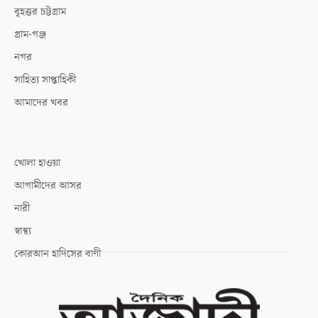
বৃহত্তর চট্টগ্রাম
গ্রাম-গঞ্জ
নগর
সাহিত্য সাপ্তাহিকী
আমাদের খবর
খোলা হাওয়া
আগামীদের আসর
নারী
স্বাস্থ্য
কোরআন হাদিসের বাণী