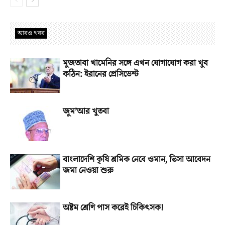
আরও খবর
মুজতাবা খামেনির সঙ্গে এখন যোগাযোগ করা খুব
কঠিন: ইরানের প্রেসিডেন্ট
জুম’আর খুতবা
বাংলাদেশি কৃষি শ্রমিক নেবে ওমান, ভিসা আবেদন
জমা নেওয়া শুরু
অষ্টম শ্রেণি পাস করেই চিকিৎসক!