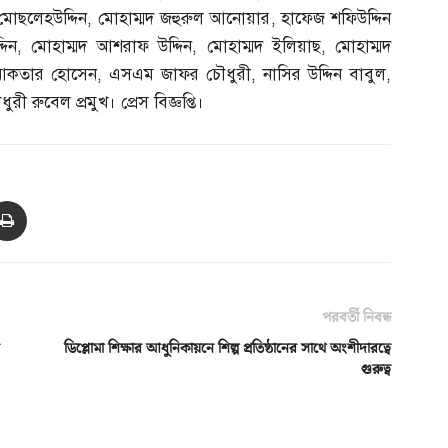
মোছলেহউদ্দিন
,
মোহাম্মদ জহুরুল আনোয়ার
,
হাফেজ শফিউদ্দিন
িন
,
মোহাম্মদ আশরাফ উদ্দিন
,
মোহাম্মদ ইলিয়াছ
,
মোহাম্মদ
দ আকতার হোসেন
,
এসএম জাফর চৌধুরী
,
নাসির উদ্দিন বাবুল
,
ী রুবেল প্রমুখ। প্রেস বিজ্ঞপ্তি।
পরবর্তী নিবন্ধ
ডিপ্লোমা শিক্ষার আধুনিকায়নে শিল্প প্রতিষ্ঠানের সাথে অংশীদারত্বে
গুরুত্ব