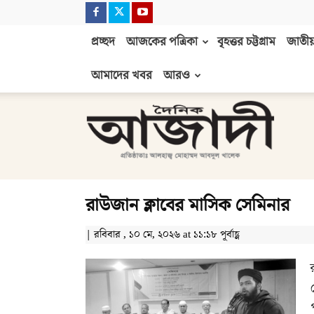
প্রচ্ছদ
আজকের পত্রিকা
বৃহত্তর চট্টগ্রাম
জাতীয়
আমাদের খবর
আরও
দৈনিক
আজাদী
রাউজান ক্লাবের মাসিক সেমিনার
| রবিবার , ১০ মে, ২০২৬ at ১১:১৮ পূর্বাহ্ণ