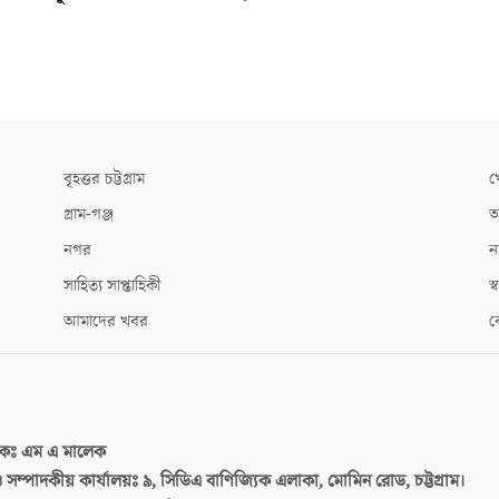
বৃহত্তর চট্টগ্রাম
খ
গ্রাম-গঞ্জ
আ
নগর
ন
সাহিত্য সাপ্তাহিকী
স্ব
আমাদের খবর
ক
দকঃ
এম এ মালেক
 ও সম্পাদকীয় কার্যালয়ঃ
৯, সিডিএ বাণিজ্যিক এলাকা, মোমিন রোড, চট্টগ্রাম।