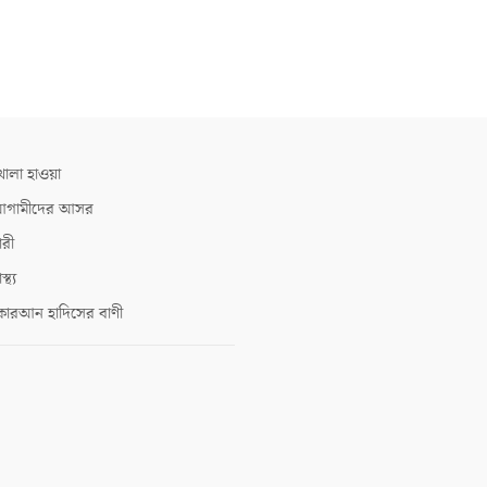
োলা হাওয়া
গামীদের আসর
ারী
াস্থ্য
োরআন হাদিসের বাণী