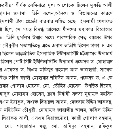
করণীয়’ শীর্ষক সেমিনারে মূখ্য আলোচক ছিলেন মুফতি আলী
হাসান ওসামা। তিনি বলেন
,
অনৈক্য ও বিভাজনের কারণে
ইসলামী ঐক্য প্রচেষ্ঠা বারবার লঙ্গিত হচ্ছে। ইসলামী খেলাফত
থা ছিল
,
সে সমস্ত বিদগ্ধ আলেমে দ্বীনদের মধ্যকার বিরোধের
। তিনি মুসলিম উম্মার মধ্যে পারস্পরিক সেতু বন্ধনের উপর
চৌধুরীর সভাপতিত্বে এতে প্রধান অতিথি ছিলেন ঢাকা
–
৪ এর
লেন আন্তর্জাতিক ইসলামিক ইউনিভার্সিটি চট্টগ্রামের উপাচার্য
েন পোর্ট সিটি ইউনিভার্সিটির উপাচার্য প্রফেসর ড
.
মোহাম্মদ
ির প্রফেসর ড
.
বিএম মফিজুর রহমান আল আজহারী
,
সাবেক
িক্ত সচিব কাজী মোহাম্মদ শফিউল আলম
,
প্রফেসর ড
.
এ কে
হাম্মদ গোলাম হোসেন
,
মো
.
তৌহিদ হোসেন। উপস্থিত ছিলেন
,
হাবুব মোহাম্মদ হোসেন
,
ক্লাব নির্বাহী সদস্য মুহাম্মদ মহসিন
এম ইয়াকুব
,
অধ্যক্ষ দিদারুল আলম
,
মেজবাহ উদ্দিন আকবর
,
 মহিউদ্দিন চৌধুরী
,
মোহাম্মদ জাহাঙ্গীর আলম
,
কফিল উদ্দিন
মদ লিয়াকত আলী
,
এসএম সিরাজদৌল্লা
,
কাজী গোলাপ রহমান
,
,
মো
.
শাহজাহান মঞ্জু
,
মো
.
হামিদুর রহমান
,
রফিকুল