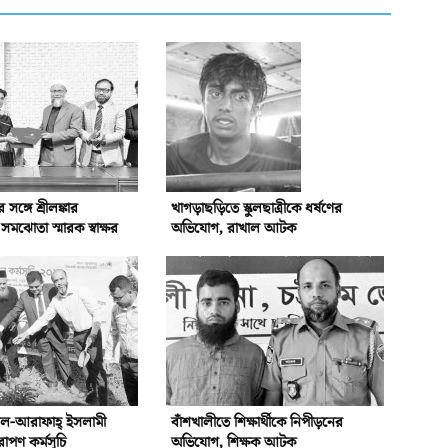
্গে শ্রীলঙ্কার
খাগড়াছড়িতে স্কুলছাত্রীকে ধর্ষণের
ঝোতা স্মারক স্বাক্ষর
অভিযোগ, রাখাল আটক
আল-আরাফাহ্‌ ইসলামী
বাঁশখালীতে শিক্ষার্থীকে নিপীড়নের
রোপণ কর্মসূচি
অভিযোগ, শিক্ষক আটক