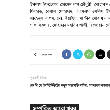
ইসলাম
,
ইফতেকার হোসেন খান চৌধুরী
,
মোহাম্মদ 
মিনহাজ
,
বেলাল মোহাম্মদ
,
এএসএম তসলিম উদ্দ
জাহেদুল আলম
,
মো
.
ইয়াছিন
,
মাস্টার মোহাম্ম
শফি সিকদার
,
মোহাম্মদ মহসিন আলী
,
রিজোয়ান চৌধুর
শেয়ার করুন
পূর্ববর্তী নিবন্ধ
কে সি দে ইনস্টিটিউটের নতুন সভাপতি নাসির, সম্পাদক জামাল
সম্পর্কিত আরো খবর