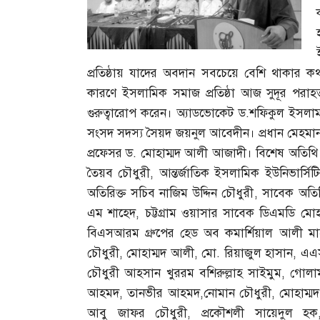
প্রতিষ্ঠায় যাদের অবদান সবচেয়ে বেশি থাকার ক
কারণে ইসলামিক সমাজ প্রতিষ্ঠা আজ সুদূর পরাহত
গুরুত্বারোপ করেন। অ্যাডভোকেট ড
.
শফিকুল ইসলাম 
সংসদ সদস্য সৈয়দ জয়নুল আবেদীন। প্রধান মেহমান ছি
প্রফেসর ড
.
মোহাম্মদ আলী আজাদী। বিশেষ অতিথি ছিল
তৈয়ব চৌধুরী
,
আন্তর্জাতিক ইসলামিক ইউনিভার্সিট
অতিরিক্ত সচিব নাজিম উদ্দিন চৌধুরী
,
সাবেক অতির
এম শাহেদ
,
চট্টগ্রাম ওয়াসার সাবেক ডিএমডি মো
বিএসআরম গ্রুপের হেড অব কমার্শিয়াল আলী মা
চৌধুরী
,
মোহাম্মদ আলী
,
মো
.
রিয়াজুল হাসান
,
এএস
চৌধুরী আহসান খুররম বশিরুল্লাহ সাইমুম
,
গোলাম
আহমদ
,
তানভীর আহমদ
,
নোমান চৌধুরী
,
মোহাম্
আবু জাফর চৌধুরী
,
প্রকৌশলী সায়েদুল হক