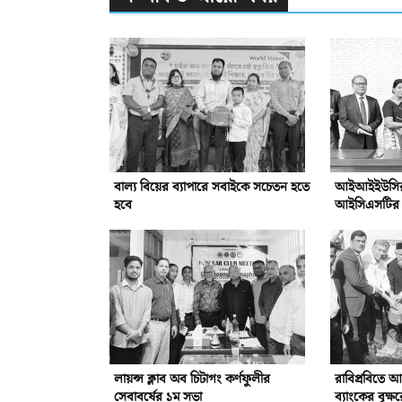
বাল্য বিয়ের ব্যাপারে সবাইকে সচেতন হতে
আইআইইউসির সঙ
হবে
আইসিএসটির সম
লায়ন্স ক্লাব অব চিটাগং কর্ণফুলীর
রাবিপ্রবিতে 
সেবাবর্ষের ১ম সভা
ব্যাংকের বৃক্ষ