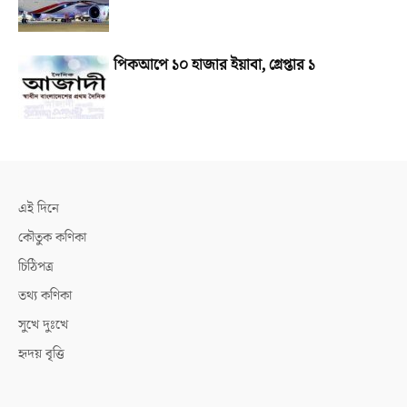
পিকআপে ১০ হাজার ইয়াবা, গ্রেপ্তার ১
এই দিনে
কৌতুক কণিকা
চিঠিপত্র
তথ্য কণিকা
সুখে দুঃখে
হৃদয় বৃত্তি