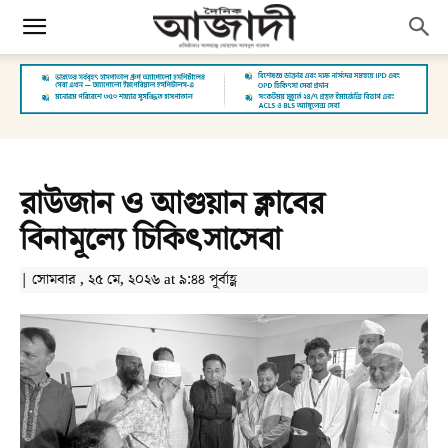
রাউজান ও আগুয়ান ক্লাবের
বিনামূল্যে চিকিৎসাসেবা
| সোমবার , ২৫ মে, ২০২৬ at ৯:৪৪ পূর্বাহ্ণ