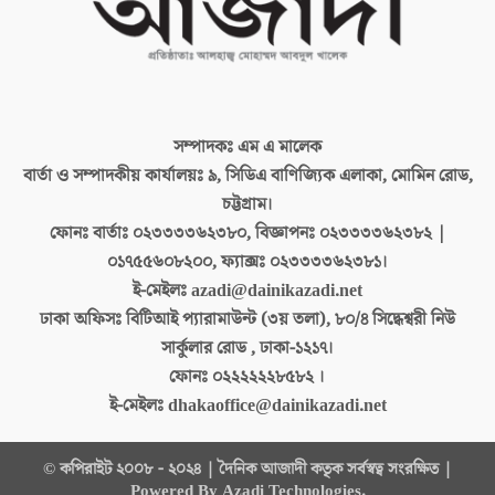
সম্পাদকঃ
এম এ মালেক
বার্তা ও সম্পাদকীয় কার্যালয়ঃ
৯, সিডিএ বাণিজ্যিক এলাকা, মোমিন রোড,
চট্টগ্রাম।
ফোনঃ বার্তাঃ
০২৩৩৩৩৬২৩৮০, বিজ্ঞাপনঃ ০২৩৩৩৩৬২৩৮২ |
০১৭৫৫৬০৮২০০, ফ্যাক্সঃ ০২৩৩৩৩৬২৩৮১।
ই-মেইলঃ
azadi@dainikazadi.net
ঢাকা অফিসঃ
বিটিআই প্যারামাউন্ট (৩য় তলা), ৮০/৪ সিদ্ধেশ্বরী নিউ
সার্কুলার রোড , ঢাকা-১২১৭।
ফোনঃ
০২২২২২২৮৫৮২ ।
ই-মেইলঃ
dhakaoffice@dainikazadi.net
© কপিরাইট ২০০৮ - ২০২৪ | দৈনিক আজাদী কতৃক সর্বস্বত্ব সংরক্ষিত |
Powered By Azadi Technologies.