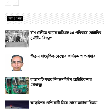
আরও খবর
বাঁশখালীতে বন্যায় ক্ষতিগ্রস্ত ১৫ পরিবারে রোটারির
ঢেউটিন বিতরণ
উঠোন সাংস্কৃতিক কেন্দ্রের কার্যক্রম ও অগ্রযাত্রা
রাঙামাটি শহরে নিবন্ধনবিহীন অটোরিকশার
দৌরাত্ম্য
আড়াইশর বেশি যাত্রী নিয়ে রোমে আটকা বিমান