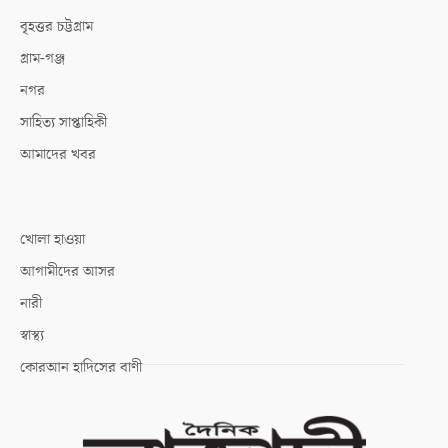
বৃহত্তর চট্টগ্রাম
গ্রাম-গঞ্জ
নগর
সাহিত্য সাপ্তাহিকী
আমাদের খবর
খোলা হাওয়া
আগামীদের আসর
নারী
স্বাস্থ্য
কোরআন হাদিসের বাণী