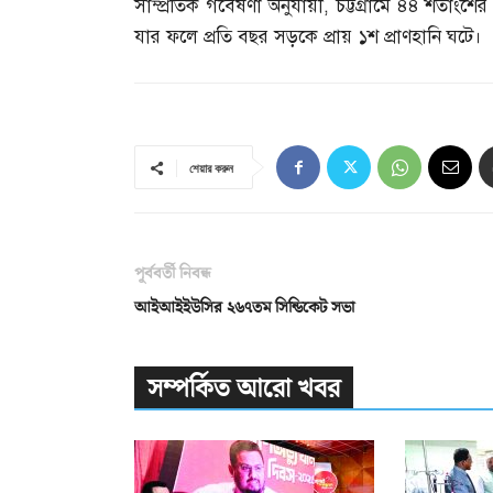
সাম্প্রতিক গবেষণা অনুযায়ী
,
চট্টগ্রামে ৪৪ শতাংশ
যার ফলে প্রতি বছর সড়কে প্রায় ১শ প্রাণহানি ঘটে।
শেয়ার করুন
পূর্ববর্তী নিবন্ধ
আইআইইউসির ২৬৭তম সিন্ডিকেট সভা
সম্পর্কিত আরো খবর