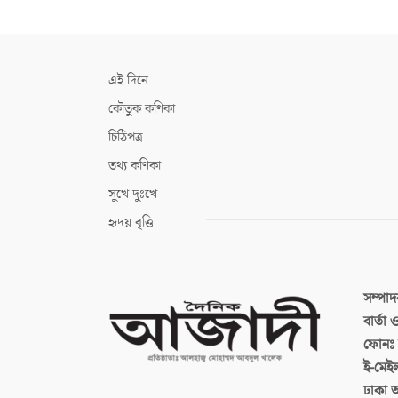
এই দিনে
কৌতুক কণিকা
চিঠিপত্র
তথ্য কণিকা
সুখে দুঃখে
হৃদয় বৃত্তি
সম্পা
বার্তা
ফোনঃ ব
ই-মেই
ঢাকা 