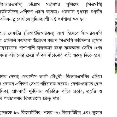
(
জিআরএসপি
)
চট্টগ্রাম মহানগর পুলিশের
(
সিএমপি
)
কর্মকর্তাদের প্রশিক্ষণ প্রদান করেছে। গতকাল বুধবার নগরীর
রেডিসন ব্লু হোটেলে দুদিনব্যাপী এই কর্মশালা শুরু হয়।
ল রোড সেফটির
(
বিআইজিআরএস
)
অংশ হিসেবে জিআরএসপি
প্রশিক্ষণ কর্মশালা উদ্বোধন করেন সিএমপি কমিশনার হাসান
াস্তবায়নের পাশাপাশি চালকদের মধ্যে সচেতনতা তৈরির ওপর
সময় বাঁচানোর চেয়ে জীবন বাঁচানোর প্রতি গুরুত্ব দিতে হবে।
শনার
(
সদর
)
ফেরদৌস আলী চৌধুরী। জিআরএসপির এশিয়া
ার জোনস প্রশিক্ষণ সেশন পরিচালনা করেন। সেশনগুলোতে রোড
ূমিকা
,
প্রাণঘাতী দুর্ঘটনায় অতিরিক্ত গতির প্রভাব
,
প্রযুক্তি ও
পরিচালনার বিষয়গুলো গুরুত্ব পায়।
াসড়কে ৮০ কিলোমিটার
,
শহরে ৫০ কিলোমিটার এবং স্কুলের