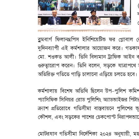
ব্লুমবার্গ ফিলানথ্রপিস ইনিশিয়েটিভ ফর গ্লোবা
দুদিনব্যাপী এই কর্মশালার আয়োজন করে। গতকাল 
মো
.
শওকত আলী। তিনি বিদ্যমান ট্রাফিক আইন ব
গুরুত্বারোপ করেন। তিনি বলেন
,
সড়কে যাত্রাপথে 
অতিরিক্ত গতিতে গাড়ি চালানো এড়িয়ে চলতে হবে।
কর্মশালায় বিশেষ অতিথি ছিলেন উপ
–
পুলিশ কমি
প্যাসিফিক সিনিয়র রোড পুলিশিং অ্যাডভাইজর পিট
ক্র্যাশ প্রতিরোধে গতিসীমা বাস্তবায়নে পুলিশের ভ
কৌশল
,
এবং সড়কের পাশের চেকপোস্ট নিরাপদভাবে 
মোটরযান গতিসীমা নির্দেশিকা ২০২৪ অনুযায়ী
,
মহ