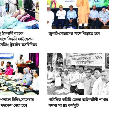
ইসলামী ব্যাংক
জুলাই-যোদ্ধাদের পাশে দাঁড়াতে হবে
সাথে কিডনি ফাউন্ডেশন
নেজিং ট্রাস্টের মতবিনিময়
পাতালে চিকিৎসাসেবায়
গাউসিয়া কমিটি জেলা আইনজীবী শাখার
পদক্ষেপ নেয়া হবে
সদস্য সংগ্রহ কর্মসূচি