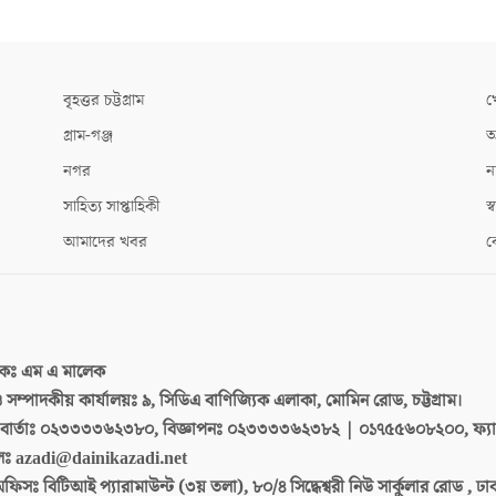
বৃহত্তর চট্টগ্রাম
খ
গ্রাম-গঞ্জ
আ
নগর
ন
সাহিত্য সাপ্তাহিকী
স্ব
আমাদের খবর
ক
দকঃ
এম এ মালেক
 ও সম্পাদকীয় কার্যালয়ঃ
৯, সিডিএ বাণিজ্যিক এলাকা, মোমিন রোড, চট্টগ্রাম।
ার্তাঃ
০২৩৩৩৩৬২৩৮০, বিজ্ঞাপনঃ ০২৩৩৩৩৬২৩৮২ | ০১৭৫৫৬০৮২০০, ফ্য
লঃ
azadi@dainikazadi.net
অফিসঃ
বিটিআই প্যারামাউন্ট (৩য় তলা), ৮০/৪ সিদ্ধেশ্বরী নিউ সার্কুলার রোড , ঢ