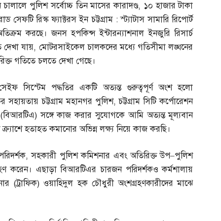
লালে পুলিশ সর্বোচ্চ তিন মাসের কারাদণ্ড
,
১০ হাজার টাকা
সেফটি রিস্ক ফ্যাক্টরস ইন চট্টগ্রাম
:
স্ট্যাটাস সামারি রিপোর্ট
ক্রম করছে। জনস হপকিন্স ইন্টারন্যাশনাল ইনজুরি রিসার্চ
ে দেখা যায়
,
মোটরসাইকেল চালকদের মধ্যে গতিসীমা লঙ্ঘনের
ক্ত গতিতে চলতে দেখা গেছে।
সেইফ সিস্টেম পদ্ধতির একটি অত্যন্ত গুরুত্বপূর্ণ অংশ হলো
র সহায়তায় চট্টগ্রাম মহানগর পুলিশ
,
চট্টগ্রাম সিটি কর্পোরেশন
(
বিআরটিএ
)
সঙ্গে কাজ করার সুযোগকে আমি অত্যন্ত মূল্যবান
্র্যাশে হতাহত কমানোর অভিন্ন লক্ষ্য নিয়ে কাজ করছি।
পরিদর্শক
,
সহকারী পুলিশ কমিশনার এবং অতিরিক্ত উপ
–
পুলিশ
রহণ করেন। এছাড়া বিআরটিএর চারজন পরিদর্শকও কর্মশালায়
শনার
(
ট্রাফিক
)
ওয়াহিদুল হক চৌধুরী অংশগ্রহণকারীদের মাঝে