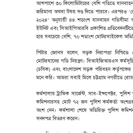
আশপাশে ৩০ কিলোমিটারের বেশি গতিতে যানবাহন চা
জরিমানা অথবা উভয় দণ্ড দিতে পারবে। এরপরও ‘রোড 
২০২৪’ অনুযায়ী ৪৪ শতাংশ যানবাহন গতিসীমা অতি
ইউনিট এবং সিআইপিআরবি প্রকাশিত প্রতিবেদনটিত
হার সবচেয়ে বেশি
,
৭০ শতাংশ মোটরসাইকেল অতিরি
পিটার জোনস বলেন
,
সড়ক নিরাপত্তা নিশ্চিতে 
মোটরযানের গতি নিয়ন্ত্রণ। বিআইজিআরএস কর্মসূচি
(
চসিক
)
এবং বাংলাদেশ সড়ক পরিবহন কর্তৃপক্ষের
মনে করি। আমরা সবাই মিলে চট্টগ্রাম নগরীতে রোড ক
কর্মশালায় ট্রাফিক সার্জেন্ট
,
সাব
–
ইন্সপেক্টর
,
পুলিশ 
কমিশনারসহ মোট ৭২ জন পুলিশ কর্মকর্তা অংশগ্
অংশ নেন। কর্মশালা শেষে অতিরিক্ত পুলিশ কমি
সনদপত্র বিতরণ করেন।