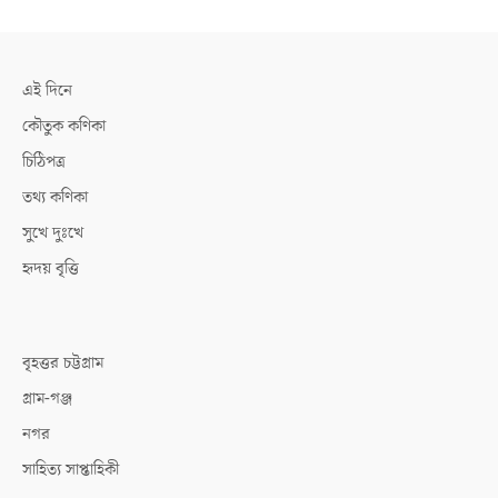
এই দিনে
কৌতুক কণিকা
চিঠিপত্র
তথ্য কণিকা
সুখে দুঃখে
হৃদয় বৃত্তি
বৃহত্তর চট্টগ্রাম
গ্রাম-গঞ্জ
নগর
সাহিত্য সাপ্তাহিকী