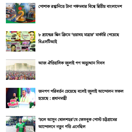
পোশাক রপ্তানিতে টানা পঞ্চমবার বিশ্বে দ্বিতীয় বাংলাদেশ
৮ ব্র্যান্ডের স্কিন ক্রিমে ‘ভয়াবহ মাত্রার’ মার্কারি পেয়েছে
বিএসটিআই
আজ ঐতিহাসিক জুলাই গণ অভ্যুত্থান দিবস
জনগণ পরিবর্তন চেয়েছে বলেই জুলাই আন্দোলন সফল
হয়েছে : প্রধানমন্ত্রী
‘চলে আসুন ষোলশহর’যে ফেসবুক পোস্ট চট্টগ্রামের
আন্দোলনে নতুন গতি এনেছিল