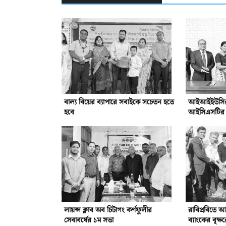
বাল্য বিয়ের ব্যাপারে সবাইকে সচেতন হতে
আইআইইউসির সঙ
হবে
আইসিএসটির সম
লায়ন্স ক্লাব অব চিটাগং কর্ণফুলীর
রাবিপ্রবিতে 
সেবাবর্ষের ১ম সভা
ব্যাংকের বৃক্ষ