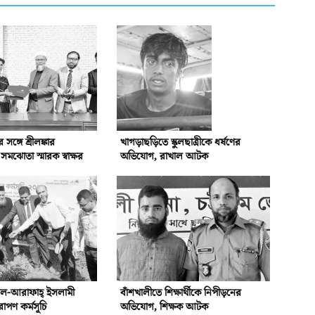
্গে শ্রীলঙ্কার
খাগড়াছড়িতে স্কুলছাত্রীকে ধর্ষণের
ঝোতা স্মারক স্বাক্ষর
অভিযোগ, রাখাল আটক
আল-আরাফাহ্‌ ইসলামী
বাঁশখালীতে শিক্ষার্থীকে নিপীড়নের
রোপণ কর্মসূচি
অভিযোগ, শিক্ষক আটক