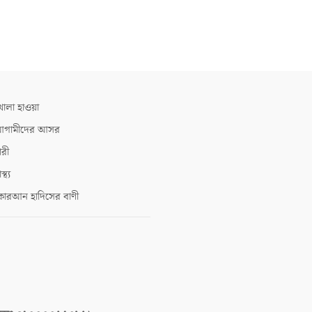
োলা হাওয়া
গামীদের আসর
ারী
াস্থ্য
োরআন হাদিসের বাণী