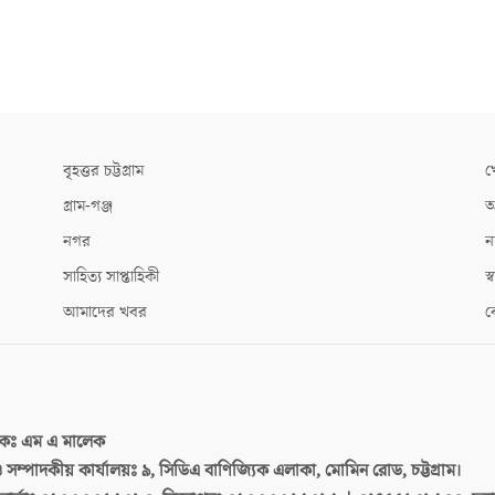
বৃহত্তর চট্টগ্রাম
খ
গ্রাম-গঞ্জ
আ
নগর
ন
সাহিত্য সাপ্তাহিকী
স্ব
আমাদের খবর
ক
দকঃ
এম এ মালেক
 ও সম্পাদকীয় কার্যালয়ঃ
৯, সিডিএ বাণিজ্যিক এলাকা, মোমিন রোড, চট্টগ্রাম।