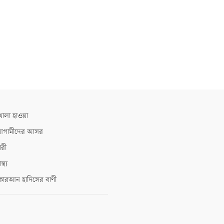
োলা হাওয়া
গামীদের আসর
ারী
াস্থ্য
োরআন হাদিসের বাণী