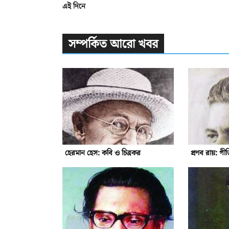
এই দিনে
সম্পর্কিত আরো খবর
হেরমান হেস: কবি ও চিত্রকর
প্রণব রায়: গ