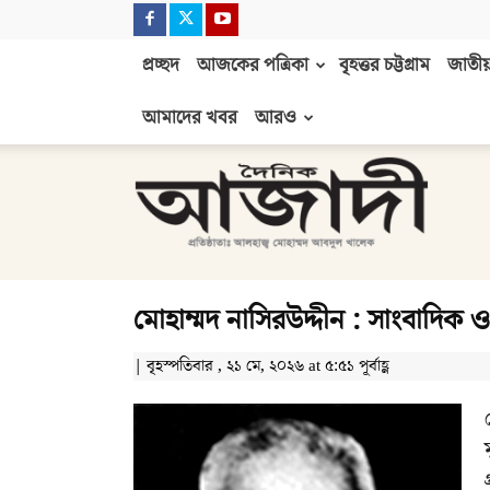
প্রচ্ছদ
আজকের পত্রিকা
বৃহত্তর চট্টগ্রাম
জাতীয়
আমাদের খবর
আরও
দৈনিক
আজাদী
মোহাম্মদ নাসিরউদ্দীন : সাংবাদিক ও 
| বৃহস্পতিবার , ২১ মে, ২০২৬ at ৫:৫১ পূর্বাহ্ণ