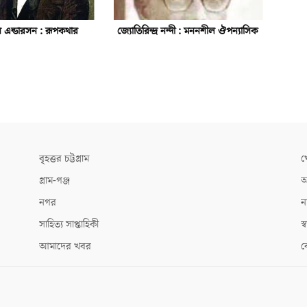
য়ান এন্ডারসন : রূপকথার
জ্যোতিরিন্দ্র নন্দী : মননশীল ঔপন্যাসিক
বৃহত্তর চট্টগ্রাম
খ
গ্রাম-গঞ্জ
আ
নগর
ন
সাহিত্য সাপ্তাহিকী
স্ব
আমাদের খবর
ক