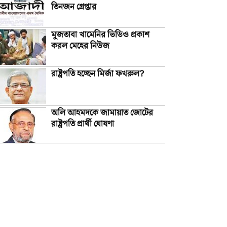
তিনজন গ্রেপ্তার
মুজতাবা খামেনির ভিডিও প্রকাশ
করল মেহের নিউজ
রাষ্ট্রপতি হচ্ছেন মির্জা ফখরুল?
অলি আহমদকে জামায়াত জোটের
রাষ্ট্রপতি প্রার্থী ঘোষণা