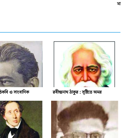
মা
ীতিকবি ও সাংবাদিক
রবীন্দ্রনাথ ঠাকুর : সৃষ্টিতে অমর