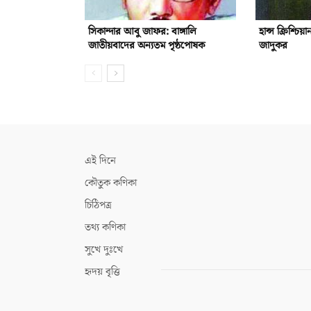
সিকান্দার আবু জাফর: বাঙ্গালি
হান্স ক্রিশ্চি
জাতীয়বাদের অন্যতম পৃষ্ঠপোষক
জাদুকর
এই দিনে
কৌতুক কণিকা
চিঠিপত্র
তথ্য কণিকা
সুখে দুঃখে
হৃদয় বৃত্তি