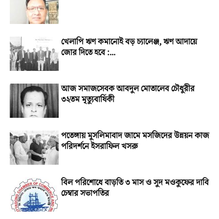
খেলাপি ঋণ কমানোই বড় চ্যালেঞ্জ, ঋণ আদায়ে
জোর দিতে হবে :...
আজ সমাজসেবক আবদুল মোতালেব চৌধুরীর
৩২তম মৃত্যুবার্ষিকী
পতেঙ্গায় মুসলিমাবাদ জামে মসজিদের উন্নয়ন কাজ
পরিদর্শনে ইসরাফিল খসরু
বিল পরিশোধে বাড়তি ৩ মাস ও সুদ মওকুফের দাবি
চেম্বার সভাপতির