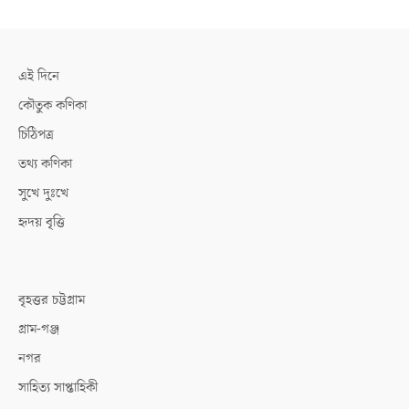
এই দিনে
কৌতুক কণিকা
চিঠিপত্র
তথ্য কণিকা
সুখে দুঃখে
হৃদয় বৃত্তি
বৃহত্তর চট্টগ্রাম
গ্রাম-গঞ্জ
নগর
সাহিত্য সাপ্তাহিকী