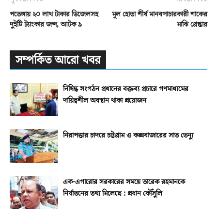
পতেঙ্গায় ২০ লাখ টাকার ডিজেলসহ
মূল হোতা শীর্ষ মানবপাচারকারী শাকের
দুইটি ট্যাংকার জব্দ, আটক ৯
মাঝি গ্রেপ্তার
সম্পর্কিত আরো খবর
নিষিদ্ধ সংগঠন প্রধানের বক্তব্য প্রচারে গণমাধ্যমের
দায়িত্বশীল অবস্থান থাকা প্রয়োজন
নিরাপত্তার চাদরে চট্টগ্রাম ও কক্সবাজারের সাত ভেন্যু
এক-এগারোর সরকারের সময়ে তারেক রহমানকে
নির্যাতনের তথ্য মিলেছে : প্রধান কৌঁসুলি