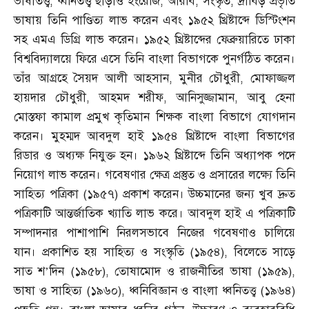
ভাষাতত্ত্ব
,
ধ্বনিতত্ত্ব ছাড়াও ইংরেজি
,
আরবি
,
সংস্কৃত
,
দ্রাবিড় প্রভৃতি
ভাষায় তিনি পাণ্ডিত্য লাভ করেন এবং ১৯৫২ খ্রিষ্টাব্দে ডিস্টিংশন
সহ এমএ ডিগ্রি লাভ করেন। ১৯৫২ খ্রিষ্টাব্দের ফেব্রুয়ারিতে ঢাকা
বিশ্ববিদ্যালয়ে ফিরে এসে তিনি বাংলা বিভাগকে পুনর্গঠিত করেন।
তাঁর আগ্রহে সৈয়দ আলী আহসান
,
মুনীর চৌধুরী
,
মোফাজ্জল
হায়দার চৌধুরী
,
আহমদ শরীফ
,
আনিসুজ্জামান
,
আবু হেনা
মোস্তফা কামাল প্রমুখ কৃতিমান শিক্ষক বাংলা বিভাগে যোগদান
করেন। মুহম্মদ আবদুল হাই ১৯৫৪ খ্রিষ্টাব্দে বাংলা বিভাগের
রিডার ও অধ্যক্ষ নিযুক্ত হন। ১৯৬২ খ্রিষ্টাব্দে তিনি অধ্যাপক পদে
নিয়োগ লাভ করেন। গবেষণার ক্ষেত্র প্রস্তুত ও প্রসারের লক্ষ্যে তিনি
সাহিত্য পত্রিকা
(
১৯৫৭
)
প্রকাশ করেন। উচ্চমানের জন্য খুব দ্রুত
পত্রিকাটি আন্তর্জাতিক খ্যাতি লাভ করে। আবদুল হাই এ পত্রিকাটি
সম্পাদনার পাশাপাশি নিরলসভাবে নিজের গবেষণাও চালিয়ে
যান। প্রকাশিত হয় সাহিত্য ও সংস্কৃতি
(
১৯৫৪
),
বিলেতে সাড়ে
সাত শ’দিন
(
১৯৫৮
),
তোষামোদ ও রাজনীতির ভাষা
(
১৯৫৯
),
ভাষা ও সাহিত্য
(
১৯৬০
),
ধ্বনিবিজ্ঞান ও বাংলা ধ্বনিতত্ত্ব
(
১৯৬৪
)