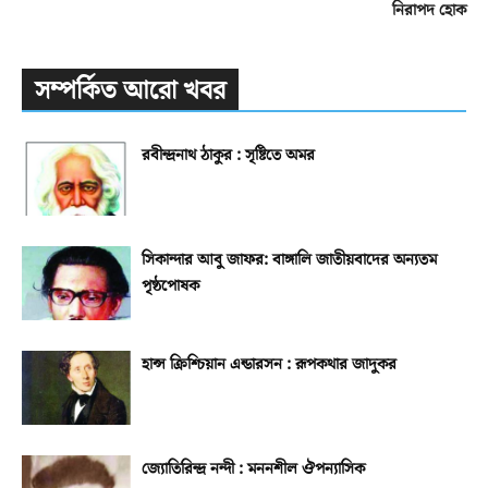
নিরাপদ হোক
সম্পর্কিত আরো খবর
রবীন্দ্রনাথ ঠাকুর : সৃষ্টিতে অমর
সিকান্দার আবু জাফর: বাঙ্গালি জাতীয়বাদের অন্যতম
পৃষ্ঠপোষক
হান্স ক্রিশ্চিয়ান এন্ডারসন : রূপকথার জাদুকর
জ্যোতিরিন্দ্র নন্দী : মননশীল ঔপন্যাসিক