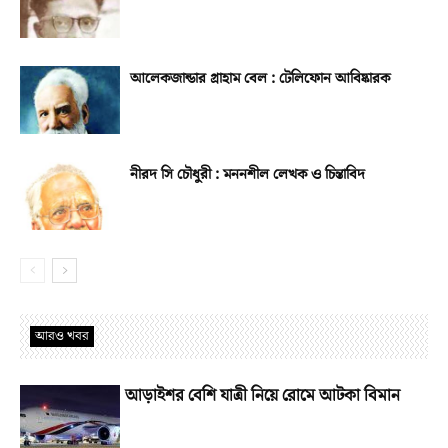
আলেকজান্ডার গ্রাহাম বেল : টেলিফোন আবিষ্কারক
নীরদ সি চৌধুরী : মননশীল লেখক ও চিন্তাবিদ
আরও খবর
আড়াইশর বেশি যাত্রী নিয়ে রোমে আটকা বিমান