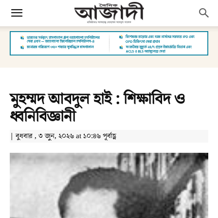
মুহম্মদ আবদুল হাই : শিক্ষাবিদ ও
ধ্বনিবিজ্ঞানী
| বুধবার , ৩ জুন, ২০২৬ at ১০:৪৬ পূর্বাহ্ণ