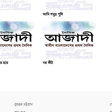
আমি সমুদ্র পুষি
িত হয়ে
নর কীট
বৃহত্তর চট্টগ্রাম
খ