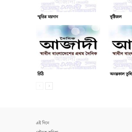
স্মৃতির ময়দান
বৃষ্টিজল
চিঠি
অনন্তকাল তৃষ
এই দিনে