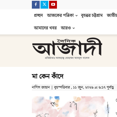
প্রচ্ছদ
আজকের পত্রিকা
বৃহত্তর চট্টগ্রাম
জাতীয়
আমাদের খবর
আরও
দৈনিক
আজাদী
মা কেন কাঁদে
নার্গিস জাহান | বৃহস্পতিবার , ১১ জুন, ২০২৬ at ৬:১৭ পূর্বাহ্ণ