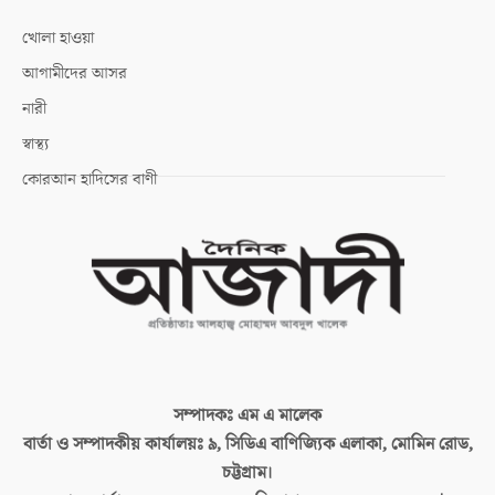
খোলা হাওয়া
আগামীদের আসর
নারী
স্বাস্থ্য
কোরআন হাদিসের বাণী
সম্পাদকঃ
এম এ মালেক
বার্তা ও সম্পাদকীয় কার্যালয়ঃ
৯, সিডিএ বাণিজ্যিক এলাকা, মোমিন রোড,
চট্টগ্রাম।