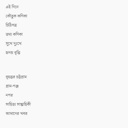
এই দিনে
কৌতুক কণিকা
চিঠিপত্র
তথ্য কণিকা
সুখে দুঃখে
হৃদয় বৃত্তি
বৃহত্তর চট্টগ্রাম
গ্রাম-গঞ্জ
নগর
সাহিত্য সাপ্তাহিকী
আমাদের খবর