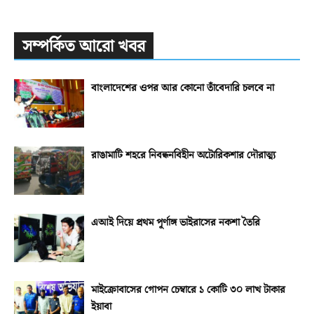
সম্পর্কিত আরো খবর
বাংলাদেশের ওপর আর কোনো তাঁবেদারি চলবে না
রাঙামাটি শহরে নিবন্ধনবিহীন অটোরিকশার দৌরাত্ম্য
এআই দিয়ে প্রথম পূর্ণাঙ্গ ভাইরাসের নকশা তৈরি
মাইক্রোবাসের গোপন চেম্বারে ১ কোটি ৩০ লাখ টাকার
ইয়াবা