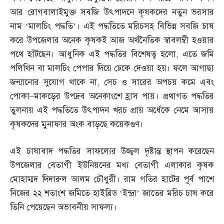
আর রোগবালাইমুক্ত সবজি উৎপাদনে কৃষকদের নতুন ভরসার
নাম ‘মালচিং পদ্ধতি’। এই পদ্ধতিতে মরিচসহ বিভিন্ন সবজি চাষ
করে উপজেলার অনেক কৃষকই আজ অর্থনৈতিক স্বাবলম্বী হওয়ার
পথে হাঁটছেন। আধুনিক এই পদ্ধতির বিশেষত্ব হলো
,
এতে জমি
পলিথিন বা মালচিং পেপার দিয়ে ঢেকে দেওয়া হয়। ফলে আগাছা
জন্মানোর সুযোগ থাকে না
,
সেচ ও সারের অপচয় কমে এবং
পোকা
–
মাকড়ের উপদ্রব অনেকাংশে হ্রাস পায়। প্রথাগত পদ্ধতির
তুলনায় এই পদ্ধতিতে উৎপাদন খরচ প্রায় অর্ধেকে নেমে আসায়
কৃষকদের মুনাফার অংক বাড়ছে কয়েকগুণ।
এই চাষাবাদ পদ্ধতির সাফল্যের উজ্জ্বল দৃষ্টান্ত স্থাপন করেছেন
উপজেলার বেতাগী ইউনিয়নের মধ্য বেতাগী এলাকার কৃষক
মোহাম্মদ দিদারুল আলম চৌধুরী। রাম গতির হাটের পূর্ব পাশে
নিজের ২২ শতাংশ জমিতে হাইব্রিড ‘ইন্দ্রা’ জাতের মরিচ চাষ করে
তিনি পেয়েছেন অভাবনীয় সাফল্য।