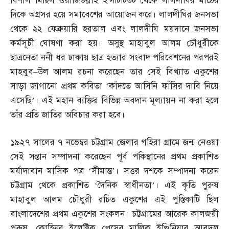
বিশাল মিছিল ওয়াজিউল্লাহ ইন্সটিটিউট থেকে লালদীঘির মাঠের
দিকে অগ্রসর হয়ে সমাবেশের আয়োজন করে। লালদীঘির জনসভা
থেকে ২২ ফেব্রুয়ারি হরতাল এবং লালদীঘি ময়দানে জনসভা
কর্মসূচী ঘোষণা করা হয়। অসুস্থ মাহাবুল আলম চৌধুরীকে
ছাত্রনেতা ননী ধর ঢাকায় ছাত্র হত্যার সংবাদ পরিবেশনের পরপরই
মাহবুব
–
উল আলম রচনা করেছেন তার সেই বিখ্যাত একুশের
সাড়া জাগানো প্রথম কবিতা ‘কাঁদতে আসিনি ফাঁসির দাবি নিয়ে
এসেছি’। এই মহান ব্যক্তির বিভিন্ন অবদান মূল্যায়ন না করা হলে
তাঁর প্রতি জাতির অবিচার করা হবে।
১৯২৭ সালের ৭ নভেম্বর চট্টগ্রাম জেলার গহিরা গ্রামে জন্ম নেওয়া
সেই সন্তান সম্পাদনা করেছেন পূর্ব পকিস্থানের প্রথম প্রকাশিত
মর্যাদাবান মাসিক পত্র ‘সীমান্ত’। সত্তর দশকে সম্পাদনা করেন
চট্টগ্রাম থেকে প্রকাশিত ‘দৈনিক স্বাধীনতা’। এই কৃতি পুরুষ
মাহাবুল আলম চৌধুরী রচিত একুশের এই পুস্তিকাটি ছিল
বাংলাদেশের প্রথম একুশের সংকলন। চট্টগ্রামের আরেক কালজয়ী
পুরুষ
,
কোহিনূর ইলেক্ট্রিক প্রেসের মালিক ইঞ্জিনিয়ার আবদুল