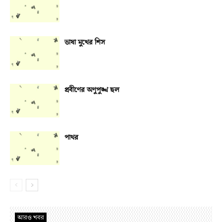
ভাষা মুখের শিস
প্রবীণের অণুপুঙ্খ ছল
পাথর
আরও খবর