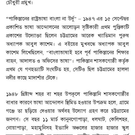
চৌধুরী প্রমুখ।
“
পাকিস্তানের রাষ্ট্রভাষা বাংলা না উর্দু”
–
১৯৪৭ এর ১৫ সেপ্টেম্বর
প্রকাশিত ভাষা আন্দোলনের আলোড়ন সৃষ্টিকারী প্রথম পুস্তিকাটি
প্রকাশের উদ্যোক্তা ছিলেন চট্টগ্রামের আরেক খ্যাতিমান পুরুষ
অধ্যাপক আবুল কাশেম। এ বইয়ের মুখবন্ধে অধ্যাপক আবুল
কাশেম লিখেছিলেন
, “
বাংলাভাষাই হবে পূর্ব পাকিস্তানের শিক্ষার
বাহন
,
আদালত ও অফিসের ভাষা”। পাকিস্তান শাসকগোষ্ঠী কর্তৃক
প্রথম যে গণহত্যাটি সংঘটিত হয়
,
সেটিও ছিল চট্টগ্রামের হালদা
নদীর কাছে মাদার্শার টেকে।
১৯৪৮ খ্রিষ্টাব্দ শহর বা শহর উপকূলে পাকিস্তানি শাসকগোষ্ঠীর
বাধার কারণে ভাষা আন্দোলন স্থিমিত হওয়ার উপক্রম হলে
,
গ্রামে
গঞ্জে তা ছড়িয়ে দেওয়ার অর্থবহ উদ্যোগ গ্রহণ করে চট্টগ্রামের
জনগণ। সে বছর ১১ মার্চ কানুনগোপাড়া
,
ধলঘাট
,
কেলিশহর
,
নোয়াপাড়া
,
মহামুনিসহ ইত্যাদি অঞ্চলের হাজার হাজার স্কুল