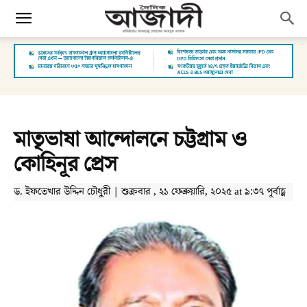
মাতৃভাষা আন্দোলনে চট্টগ্রাম ও
কোহিনূর প্রেস
ড. ইফতেখার উদ্দিন চৌধুরী | শুক্রবার , ২১ ফেব্রুয়ারি, ২০২৫ at ৯:৩৭ পূর্বাহ্ণ