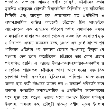
প্রতিষ্ঠাতা সম্পাদক আহমদ ছগীর চৌধুরী
,
চট্টগ্রামের প্রথম
মুসলিম গ্র্যাজুয়েট মৌলভী রিয়াজউদ্দিন সিদ্দিকীর পুত্র রফিউদ্দিন
সিদ্দিকী এবং আবদুল হক দোভাষদের মত প্রগতিশীল ও
অসামপ্রদায়িক ব্যক্তির কারণেই চট্টগ্রামে ছিল সাংস্কৃতিক
আন্দোলনের এক ব্যতিক্রম পরিবেশ অর্থাৎ অমানবিক অসভ্য
সামপ্রদায়িক দাঙ্গার ভয়াবহতা থেকে এ অঞ্চল ছিল বহুলাংশে মুক্ত
ও নিরাপদ। এজন্য অনেকের মতে
,
১৯৪৭ এর ১৪ই আগস্ট পূর্ব
পাকিস্তান প্রতিষ্ঠার পর অন্যান্য জেলায় সংখ্যালঘু হিন্দুরা যে
সংখ্যায় দেশ ত্যাগ করেছিলেন
,
চট্টগ্রামে তার কোন প্রভাব
পরিলক্ষিত হয়নি। এ ধরনের উদার
–
অসামপ্রদায়িক
–
মননশীল ও
সাংস্কৃতিক পরিমন্ডল চট্টগ্রামে ভাষা আন্দোলনের বহুমাত্রিক
প্রেক্ষাপট তৈরী করেছিল। ইতিমধ্যেই পাকিস্তান আন্দোলনের
অনেক ছাত্র কর্মী চট্টগ্রামে তাদের দল ও মতাদর্শ পরিবর্তন করে
অন্যান্য গণতান্ত্রিক
–
অসামপ্রদায়িক ও প্রগতিশীল আন্দোলনের
সঙ্গে যুক্ত হয়ে পড়েন। তাদের মধ্যে অন্যতম ছিলেন মফিজুল
ইসলাম
,
শামসুল হক
,
চৌধুরী হারুনুর রশীদ
,
নুরুল ইসলাম