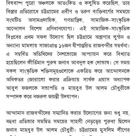
বিষবাষ্প পুরো অঞ্চলকে আতংকিত ও কলুষিত করেছিল
,
তার
বিস্তার প্রতিরোধে চট্টগ্রামের প্রবীণ ও তরুণ ব্যক্তিবর্গের সমন্বয়ে
সংঘটিত অসামপ্রদায়িক
,
গণতান্ত্রিক
,
সামাজিক
–
সাংস্কৃতিক
আন্দোলন বিশেষ প্রণিধানযোগ্য। এই সামাজিক
–
সাংস্কৃতিক
বিপ্লবের প্রথম সফল উদ্যোগ ছিল চট্টগ্রামে অস্ত্রাগার লুন্ঠন ও
অন্যান্য মামলায় সাজাপ্রাপ্ত ১৬জন দ্বীপান্তরিত রাজবন্দীর সম্বর্ধনা।
এ সম্বর্ধিত অতিথিদের নৈশভোজে আপ্যায়ন করে বিখ্যাত
হয়েছিলেন কীর্তিমান পুরুষ জনাব আবদুল হক দোভাষ। সে সময়
সকল সাংস্কৃতিক শক্তিসমূহগুলোকে একত্রিত করে আন্দোলনকে
অধিকতর জোরালো করার প্রক্রিয়ায় সার্থক প্রয়াস অধ্যাপক
আবুল ফজলকে সভাপতি ও মাহবুব উল আলম চৌধুরীকে
সম্পাদক করে নজরুল জয়ন্তী উদযাপন।
আন্দামান রাজবন্দীদের সম্মানিত করার উদ্যোগের জন্য শুধু নয়
,
বহুধা প্রতিভার সমন্বিত সময়ের সাহসী নেতৃত্বের পুরুধা ছিলেন
জনাব মাহবুব উল আলম চৌধুরী। চট্টগ্রামের মুসলিম লীগের