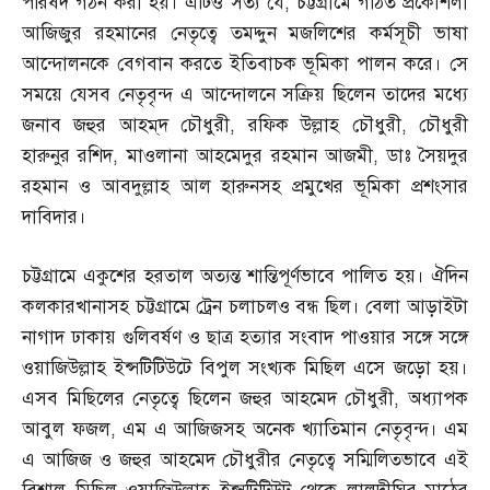
পরিষদ গঠন করা হয়। এটিও সত্য যে
,
চট্টগ্রামে গঠিত প্রকৌশলী
আজিজুর রহমানের নেতৃত্বে তমদ্দুন মজলিশের কর্মসূচী ভাষা
আন্দোলনকে বেগবান করতে ইতিবাচক ভূমিকা পালন করে। সে
সময়ে যেসব নেতৃবৃন্দ এ আন্দোলনে সক্রিয় ছিলেন তাদের মধ্যে
জনাব জহুর আহম্‌দ চৌধুরী
,
রফিক উল্লাহ চৌধুরী
,
চৌধুরী
হারুনুর রশিদ
,
মাওলানা আহমেদুর রহমান আজমী
,
ডাঃ সৈয়দুর
রহমান ও আবদুল্লাহ আল হারুনসহ প্রমুখের ভূমিকা প্রশংসার
দাবিদার।
চট্টগ্রামে একুশের হরতাল অত্যন্ত শান্তিপূর্ণভাবে পালিত হয়। ঐদিন
কলকারখানাসহ চট্টগ্রামে ট্রেন চলাচলও বন্ধ ছিল। বেলা আড়াইটা
নাগাদ ঢাকায় গুলিবর্ষণ ও ছাত্র হত্যার সংবাদ পাওয়ার সঙ্গে সঙ্গে
ওয়াজিউল্লাহ ইন্সটিটিউটে বিপুল সংখ্যক মিছিল এসে জড়ো হয়।
এসব মিছিলের নেতৃত্বে ছিলেন জহুর আহমেদ চৌধুরী
,
অধ্যাপক
আবুল ফজল
,
এম এ আজিজসহ অনেক খ্যাতিমান নেতৃবৃন্দ। এম
এ আজিজ ও জহুর আহমেদ চৌধুরীর নেতৃত্বে সম্মিলিতভাবে এই