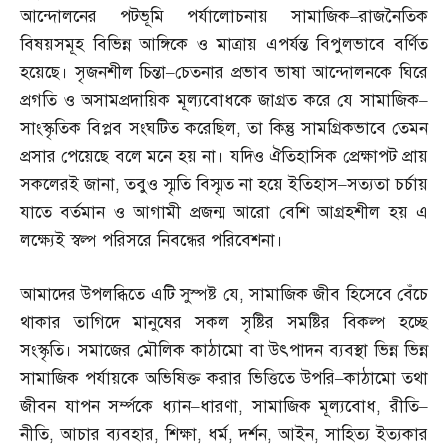
আন্দোলনের পটভূমি পর্যালোচনায় সামাজিক
–
রাজনৈতিক
বিষয়সমূহ বিভিন্ন আঙ্গিকে ও মাত্রায় এপর্যন্ত বিপুলভাবে বর্ণিত
হয়েছে। সৃজনশীল চিন্তা
–
চেতনার প্রভাব ভাষা আন্দোলনকে ঘিরে
প্রগতি ও অসামপ্রদায়িক মূল্যবোধকে জাগ্রত করে যে সামাজিক
–
সাংস্কৃতিক বিপ্লব সংঘটিত করেছিল
,
তা কিন্তু সামগ্রিকভাবে তেমন
প্রসার পেয়েছে বলে মনে হয় না। যদিও ঐতিহাসিক প্রেক্ষাপট প্রায়
সকলেরই জানা
,
তবুও স্মৃতি বিস্মৃত না হয়ে ইতিহাস
–
সত্যতা চর্চায়
যাতে বর্তমান ও আগামী প্রজন্ম আরো বেশি আগ্রহশীল হয় এ
লক্ষ্যেই স্বল্প পরিসরে নিবন্ধের পরিবেশনা।
আমাদের উপলব্ধিতে এটি সুস্পষ্ট যে
,
সামাজিক জীব হিসেবে বেঁচে
থাকার তাগিদে মানুষের সকল সৃষ্টির সমষ্টির বিকল্প হচ্ছে
সংস্কৃতি। সমাজের মৌলিক কাঠামো বা উৎপাদন ব্যবস্থা ভিন্ন ভিন্ন
সামাজিক পর্যায়কে অভিষিক্ত করার ভিত্তিতে উপরি
–
কাঠামো তথা
জীবন যাপন সর্ম্পকে ধ্যান
–
ধারণা
,
সামাজিক মূল্যবোধ
,
রীতি
–
নীতি
,
আচার ব্যবহার
,
শিক্ষা
,
ধর্ম
,
দর্শন
,
আইন
,
সাহিত্য ইত্যকার