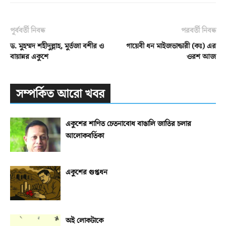
পূর্ববর্তী নিবন্ধ
পরবর্তী নিবন্ধ
ড. মুহম্মদ শহীদুল্লাহ, মুর্তজা বশীর ও
গায়েবী ধন মাইজভান্ডারী (কঃ) এর
বায়ান্নর একুশে
ওরশ আজ
সম্পর্কিত আরো খবর
একুশের শাণিত চেতনাবোধ বাঙালি জাতির চলার
আলোকবর্তিকা
একুশের গুপ্তধন
অই লোকটাকে