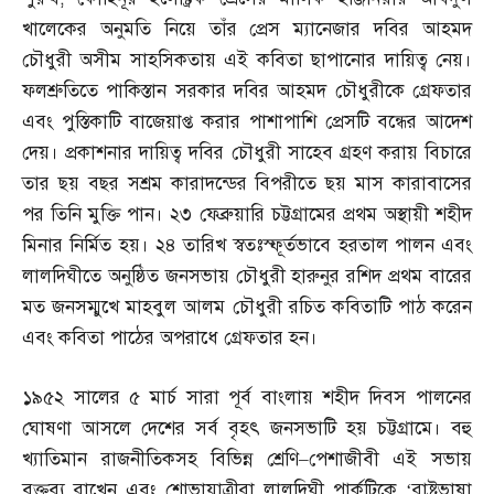
খালেকের অনুমতি নিয়ে তাঁর প্রেস ম্যানেজার দবির আহমদ
চৌধুরী অসীম সাহসিকতায় এই কবিতা ছাপানোর দায়িত্ব নেয়।
ফলশ্রুতিতে পাকিস্তান সরকার দবির আহমদ চৌধুরীকে গ্রেফতার
এবং পুস্তিকাটি বাজেয়াপ্ত করার পাশাপাশি প্রেসটি বন্ধের আদেশ
দেয়। প্রকাশনার দায়িত্ব দবির চৌধুরী সাহেব গ্রহণ করায় বিচারে
তার ছয় বছর সশ্রম কারাদন্ডের বিপরীতে ছয় মাস কারাবাসের
পর তিনি মুক্তি পান। ২৩ ফেব্রুয়ারি চট্টগ্রামের প্রথম অস্থায়ী শহীদ
মিনার নির্মিত হয়। ২৪ তারিখ স্বতঃস্ফূর্তভাবে হরতাল পালন এবং
লালদিঘীতে অনুষ্ঠিত জনসভায় চৌধুরী হারুনুর রশিদ প্রথম বারের
মত জনসম্মুখে মাহবুল আলম চৌধুরী রচিত কবিতাটি পাঠ করেন
এবং কবিতা পাঠের অপরাধে গ্রেফতার হন।
১৯৫২ সালের ৫ মার্চ সারা পূর্ব বাংলায় শহীদ দিবস পালনের
ঘোষণা আসলে দেশের সর্ব বৃহৎ জনসভাটি হয় চট্টগ্রামে। বহু
খ্যাতিমান রাজনীতিকসহ বিভিন্ন শ্রেণি
–
পেশাজীবী এই সভায়
বক্তব্য রাখেন এবং শোভাযাত্রীরা লালদিঘী পার্কটিকে ‘রাষ্ট্রভাষা