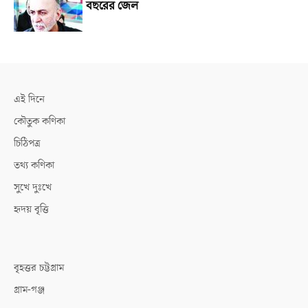
বছরের জেল
এই দিনে
কৌতুক কণিকা
চিঠিপত্র
তথ্য কণিকা
সুখে দুঃখে
হৃদয় বৃত্তি
বৃহত্তর চট্টগ্রাম
গ্রাম-গঞ্জ