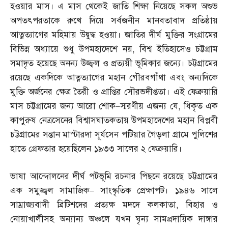
হওয়ার মাস। এ মাস থেকেই জাতি শিক্ষা নিয়েছে সকল অশুভ
অপতৎপরতাকে রুখে দিয়ে সর্বজনীন মানবতাবাদ প্রতিষ্ঠায়
আত্নত্যাগের মহিমায় উদ্বুদ্ধ হওয়া। জাতির দীর্ঘ মুক্তির সংগ্রামের
বিভিন্ন অধ্যায়ে শুধু উপমহাদেশে নয়
,
বিশ্ব ইতিহাসেও চট্টগ্রাম
সমাদৃত হয়েছে অনন্য উজ্জ্বল ও প্রত্যয়ী ভূমিকার জন্যে। চট্টগ্রামের
রয়েছে একদিকে আত্নত্যাগের মহান গৌরবগাঁথা এবং অন্যদিকে
মুক্তি অর্জনের ক্ষেত্র তৈরী ও প্রাপ্তির সৌরভদীপ্ততা। এই ফেব্রুয়ারি
মাস চট্টগ্রামের জন্য আরো শোক
–
স্মরণীয় এজন্য যে
,
ধিকৃত এক
কাপুরুষ নেত্রসেনের বিশ্বাসঘাতকতায় উপমহাদেশের মহান বিপ্লবী
চট্টগ্রামের সন্তান মাস্টারদা সূর্যসেন পটিয়ার গৈড়লা গ্রামে পুলিশের
হাতে গ্রেফতার হয়েছিলেন ১৯৩৩ সালের ২ ফেব্রুয়ারি।
ভাষা আন্দোলনের দীর্ঘ পটভূমি রচনার পিছনে রয়েছে চট্টগ্রামের
এক সমুজ্জ্বল সামাজিক
–
সাংস্কৃতিক প্রেক্ষাপট। ১৯৪৬ সালে
সাম্রাজ্যবাদী ব্রিটিশদের প্রত্যক্ষ মদদে কলকাতা
,
বিহার ও
নোয়াখালীসহ অন্যান্য অঞ্চলে যখন ঘৃন্য সামপ্রদায়িক দাঙ্গার