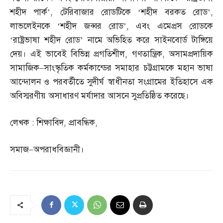
শহীদ পার্ক’
,
টেরিবাজার রোডটিকে ‘শহীদ বরকত রোড’
,
লাভলেইনকে ‘শহীদ জব্বর রোড’
,
এবং এমেপ্রস রোডকে
‘রাষ্ট্রভাষা শহীদ রোড’ নামে অভিহিত করে সাইনবোর্ড টাঙ্গিয়ে
দেয়। এই ভাবেই বিভিন্ন প্রগতিশীল
,
গণতান্ত্রিক
,
অসামপ্রদায়িক
সামাজিক
–
সাংস্কৃতিক কর্মকান্ডের সমাহার চট্টগ্রামকে মহান ভাষা
আন্দোলন ও পরবর্তীতে সুদীর্ঘ স্বাধীনতা সংগ্রামের ইতিহাসে এক
অবিস্মরণীয় অসাধারণ মর্যাদার আসনে সুপ্রতিষ্ঠিত করেছে।
লেখক
:
শিক্ষাবিদ
,
প্রাবন্ধিক
,
সমাজ
–
অপরাধবিজ্ঞানী।