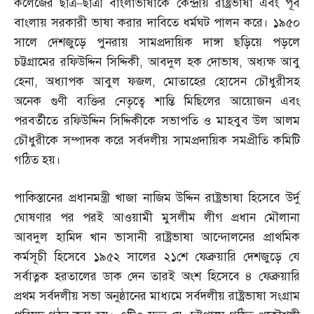
কলেজের ছাত্র
–
ছাত্রী বাংলাভাষাকে কেন্দ্রীয় রাষ্ট্রভাষা এবং পূর্ব
বাংলায় সরকারী ভাষা করার দাবিতে ধর্মঘট পালন করে। ১৯৫০
সালে দেশজুড়ে পুনরায় সামপ্রদায়িক দাঙ্গা ছড়িয়ে পড়লে
চট্টগ্রামের রফিউদ্দিন সিদ্দিকী
,
আবদুল হক দোভাষ
,
অধ্যক্ষ আবু
হেনা
,
অধ্যাপক আবুল ফজল
,
মোতাহের হোসেন চৌধুরীসহ
অনেক গুণী ব্যক্তির নেতৃত্বে শান্তি মিছিলের আয়োজন এবং
পরবর্তীতে রফিউদ্দিন সিদ্দিকীকে সভাপতি ও মাহবুব উল আলম
চৌধুরীকে সম্পাদক করে সর্বদলীয় সামপ্রদায়িক সমপ্রীতি কমিটি
গঠিত হয়।
পাকিস্তানের প্রধানমন্ত্রী খাজা নাজিম উদ্দিন রাষ্ট্রভাষা হিসেবে উর্দু
ঘোষণার পর পরই আওয়ামী মুসলীম লীগ প্রধান মৌলানা
আবদুল হামিদ খান ভাসানী রাষ্ট্রভাষা আন্দোলনের প্রাথমিক
কর্মসূচী হিসেবে ১৯৫২ সালের ২১শে ফেব্রুয়ারি দেশজুড়ে যে
সর্বাত্নক হরতালের ডাক দেন তারই অংশ হিসেবে ৪ ফেব্রুয়ারি
প্রথম সর্বদলীয় সভা অনুষ্ঠানের মাধ্যমে সর্বদলীয় রাষ্ট্রভাষা সংগ্রাম