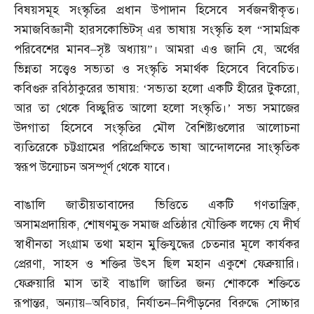
বিষয়সমূহ সংস্কৃতির প্রধান উপাদান হিসেবে সর্বজনস্বীকৃত।
সমাজবিজ্ঞানী হারসকোভিটস্‌ এর ভাষায় সংস্কৃতি হল “সামগ্রিক
পরিবেশের মানব
–
সৃষ্ট অধ্যায়”। আমরা এও জানি যে
,
অর্থের
ভিন্নতা সত্ত্বেও সভ্যতা ও সংস্কৃতি সমার্থক হিসেবে বিবেচিত।
কবিগুরু রবিঠাকুরের ভাষায়
: ‘
সভ্যতা হলো একটি হীরের টুকরো
,
আর তা থেকে বিচ্ছুরিত আলো হলো সংস্কৃতি।’ সভ্য সমাজের
উদগাতা হিসেবে সংস্কৃতির মৌল বৈশিষ্ট্যগুলোর আলোচনা
ব্যতিরেকে চট্টগ্রামের পরিপ্রেক্ষিতে ভাষা আন্দোলনের সাংস্কৃতিক
স্বরূপ উন্মোচন অসম্পূর্ণ থেকে যাবে।
বাঙালি জাতীয়তাবাদের ভিত্তিতে একটি গণতান্ত্রিক
,
অসামপ্রদায়িক
,
শোষণমুক্ত সমাজ প্রতিষ্ঠার যৌক্তিক লক্ষ্যে যে দীর্ঘ
স্বাধীনতা সংগ্রাম তথা মহান মুক্তিযুদ্ধের চেতনার মূলে কার্যকর
প্রেরণা
,
সাহস ও শক্তির উৎস ছিল মহান একুশে ফেব্রুয়ারি।
ফেব্রুয়ারি মাস তাই বাঙালি জাতির জন্য শোককে শক্তিতে
রূপান্তর
,
অন্যায়
–
অবিচার
,
নির্যাতন
–
নিপীড়নের বিরুদ্ধে সোচ্চার