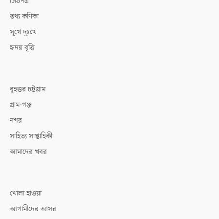
চিঠিপত্র
তথ্য কণিকা
সুখে দুঃখে
হৃদয় বৃত্তি
বৃহত্তর চট্টগ্রাম
গ্রাম-গঞ্জ
নগর
সাহিত্য সাপ্তাহিকী
আমাদের খবর
খোলা হাওয়া
আগামীদের আসর