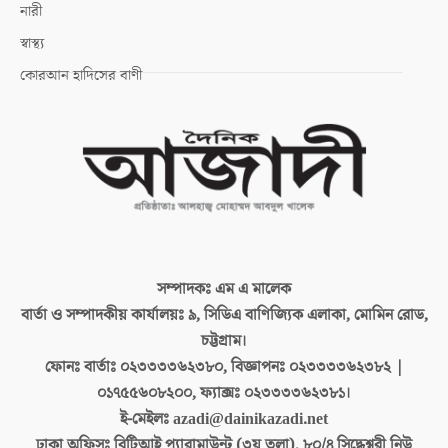
নারী
স্বাস্থ্য
কোরআন হাদিসের বাণী
সম্পাদকঃ
এম এ মালেক
বার্তা ও সম্পাদকীয় কার্যালয়ঃ
৯, সিডিএ বাণিজ্যিক এলাকা, মোমিন রোড,
চট্টগ্রাম।
ফোনঃ বার্তাঃ
০২৩৩৩৩৬২৩৮০, বিজ্ঞাপনঃ ০২৩৩৩৩৬২৩৮২ |
০১৭৫৫৬০৮২০০, ফ্যাক্সঃ ০২৩৩৩৩৬২৩৮১।
ই-মেইলঃ
azadi@dainikazadi.net
ঢাকা অফিসঃ
বিটিআই প্যারামাউন্ট (৩য় তলা), ৮০/৪ সিদ্ধেশ্বরী নিউ