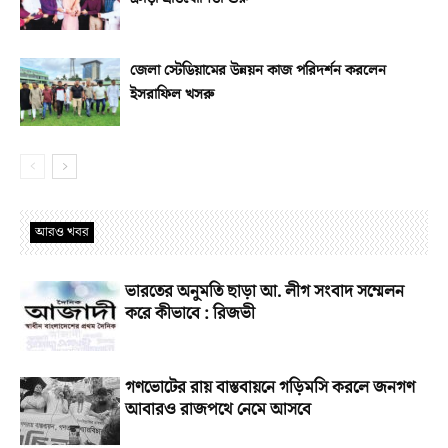
জেলা স্টেডিয়ামের উন্নয়ন কাজ পরিদর্শন করলেন
ইসরাফিল খসরু
আরও খবর
ভারতের অনুমতি ছাড়া আ. লীগ সংবাদ সম্মেলন
করে কীভাবে : রিজভী
গণভোটের রায় বাস্তবায়নে গড়িমসি করলে জনগণ
আবারও রাজপথে নেমে আসবে