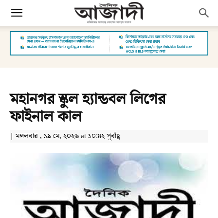
মহানগর স্কুল হ্যান্ডবল লিগের
ফাইনাল কাল
| মঙ্গলবার , ১৯ মে, ২০২৬ at ১০:৪২ পূর্বাহ্ণ