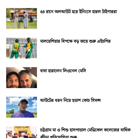
৫৪ রানে অলআউট হয়ে ইনিংসে হারল টাইগাররা
মালয়েশিয়ার বিপক্ষে বড় জয়ে শুরু এইচপির
বাবা হারালেন লিওনেল মেসি
আউটের ধরন নিয়ে হতাশ কোচ সিমন্স
চট্টগ্রাম মা ও শিশু হাসপাতাল মেডিকেল কলেজের বার্ষিক
ক্রীড়া প্রতিযোগিতা শুরু