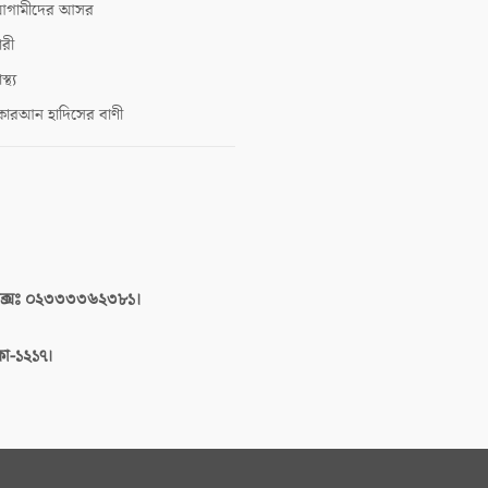
গামীদের আসর
ারী
াস্থ্য
োরআন হাদিসের বাণী
াক্সঃ ০২৩৩৩৩৬২৩৮১।
াকা-১২১৭।