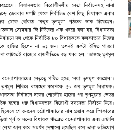
কংগ্রেসে। বিধানসভায় বিরোধীদলীয় নেতা নির্বাচনসহ নানা
দ্বন্দ্বে জেরবার দলটি থেকে নির্বাচিত বেশ কিছু বিধায়ক এবার
দল থেকে বেরিয়ে ‘নতুন তৃণমূল’ গঠনের ডাক দিয়েছেন।
গতকাল সোমবার জি নিউজের এক খবরে বলা হয়
,
বিধানসভা
নির্বাচনে দল থেকে নির্বাচিত ৮০ বিধায়ককে কলকাতায় নিজের
ৈঠকে হাজির ছিলেন না ৬১ জন। তখনই একটা ইঙ্গিত পাওয়া
 না কাটতেই রাজ্যের রাজনীতিতে বড় খবর হল
, ‘
ভাঙছে তৃণমৃল
্দ্যোপাধ্যায়ের নেতৃত্বে গঠিত হচ্ছে ‘নয়া তৃণমূল কংগ্রেস’।
তৃণমূল শিবিরে রয়েছেন কমপক্ষে ৫০ জন তৃণমূল বিধায়ক।
িধানসভা নির্বাচনে দলের শোচনীয় হারের পর তৃণমূলের ভেতর
িক দ্বন্দ্বের শুরু বিধানসভার বিরোধী দলনেতা নির্বাচন নিয়ে।
িসেবে শোভনদেব চট্টোপাধ্যায়ের নাম প্রস্তাব করে স্পিকারের
য়া পূর্ব আসনের বিধায়ক ঋতব্রত বন্দ্যোপাধ্যায় এবং এন্টালি
 লেখা জাল করে সমর্থন দেখানো হয়েছিল বলে তারা অভিযোগ