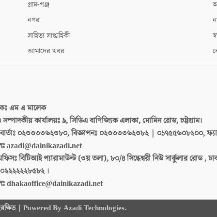
গ্রাম-গঞ্জ
আ
নগর
ন
সাহিত্য সাপ্তাহিকী
স্ব
আমাদের খবর
ক
দকঃ
এম এ মালেক
 ও সম্পাদকীয় কার্যালয়ঃ
৯, সিডিএ বাণিজ্যিক এলাকা, মোমিন রোড, চট্টগ্রাম।
ার্তাঃ
০২৩৩৩৩৬২৩৮০, বিজ্ঞাপনঃ ০২৩৩৩৩৬২৩৮২ | ০১৭৫৫৬০৮২০০, ফ্য
লঃ
azadi@dainikazadi.net
অফিসঃ
বিটিআই প্যারামাউন্ট (৩য় তলা), ৮০/৪ সিদ্ধেশ্বরী নিউ সার্কুলার রোড , ঢ
০২২২২২২৮৫৮২ ।
লঃ
dhakaoffice@dainikazadi.net
 সংরক্ষিত | Powered By Azadi Technologies.