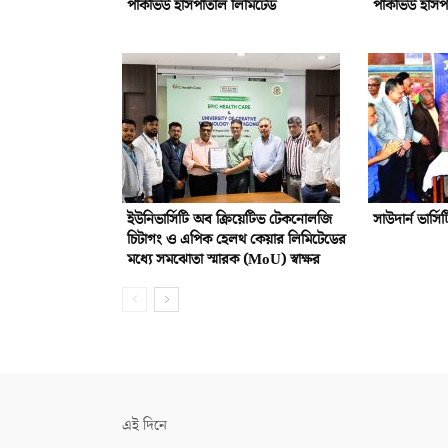
পার্কভিউ হাসপাতাল লিমিটেড
পার্কভিউ হাস
ইউনিভার্সিটি অব ক্রিয়েটিভ টেকনোলজি
সাউদার্ন ভার্সি
চিটাগং ও এপিক হেলথ কেয়ার লিমিটেডের
মধ্যে সমঝোতা স্মারক (MoU) স্বাক্ষর
এই দিনে