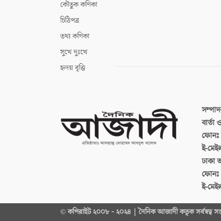
কৌতুক কণিকা
চিঠিপত্র
তথ্য কণিকা
সুখে দুঃখে
হৃদয় বৃত্তি
সম্পা
বার্তা
ফোনঃ ব
ই-মেই
ঢাকা 
ফোনঃ
ই-মেই
© কপিরাইট ২০০৮ - ২০২৪ | দৈনিক আজাদী কতৃক সর্বস্বত্ব