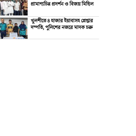
প্রামাণ্যচিত্র প্রদর্শন ও বিজয় মিছিল
খুলশীতে ৪ হাজার ইয়াবাসহ গ্রেপ্তার
দম্পতি, পুলিশের নজরে মাদক চক্র