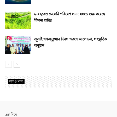
৬ বছরেও মেলেনি পরিবেশ সনদ ধসতে শুরু করেছে
সীমানা প্রাচীর
জুলাই গণঅভ্যুত্থান দিবস স্মরণে আলোচনা, সাংস্কৃতিক
অনুষ্ঠান
আরও খবর
এই দিনে