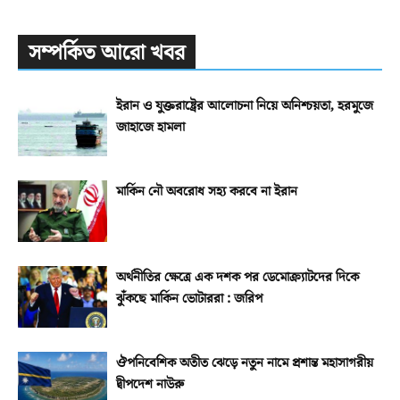
সম্পর্কিত আরো খবর
ইরান ও যুক্তরাষ্ট্রের আলোচনা নিয়ে অনিশ্চয়তা, হরমুজে
জাহাজে হামলা
মার্কিন নৌ অবরোধ সহ্য করবে না ইরান
অর্থনীতির ক্ষেত্রে এক দশক পর ডেমোক্র্যাটদের দিকে
ঝুঁকছে মার্কিন ভোটাররা : জরিপ
ঔপনিবেশিক অতীত ঝেড়ে নতুন নামে প্রশান্ত মহাসাগরীয়
দ্বীপদেশ নাউরু