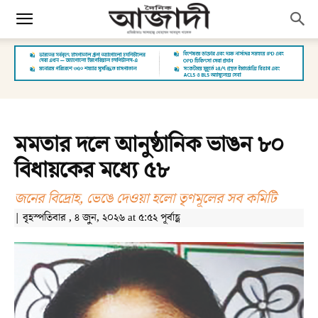
মমতার দলে আনুষ্ঠানিক ভাঙন ৮০
বিধায়কের মধ্যে ৫৮
জনের বিদ্রোহ, ভেঙে দেওয়া হলো তৃণমূলের সব কমিটি
| বৃহস্পতিবার , ৪ জুন, ২০২৬ at ৫:৫২ পূর্বাহ্ণ